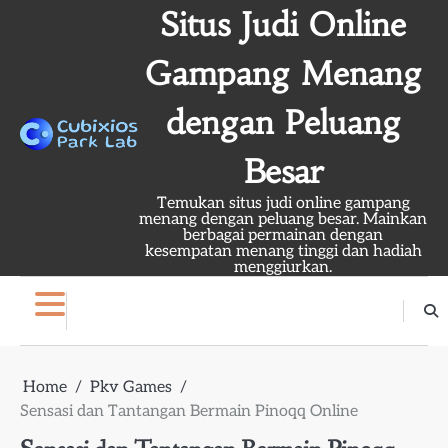
Skip
Situs Judi Online
to
content
Gampang Menang
dengan Peluang
Besar
Temukan situs judi online gampang
menang dengan peluang besar. Mainkan
berbagai permainan dengan
kesempatan menang tinggi dan hadiah
menggiurkan.
Home
Pkv Games
Sensasi dan Tantangan Bermain Pinoqq Online