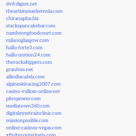
dvd-digest.net
theartistsmarketnola.com
chiranaplus.biz
stackspancakebar.com
namheongfoodcourt.com
milanoglasgow.com
hallu-forte3.com
hallu-motion24.com
therockskippers.com
granfoss.net
allindiacafela.com
alpineskiracing2007.com
casino-vulkan-online.net
pitrepower.com
mediatown360.com
digitaleyestrainclinic.com
missionposible.com
online-casinos-vegas.com
xfinityrouterlogin.com