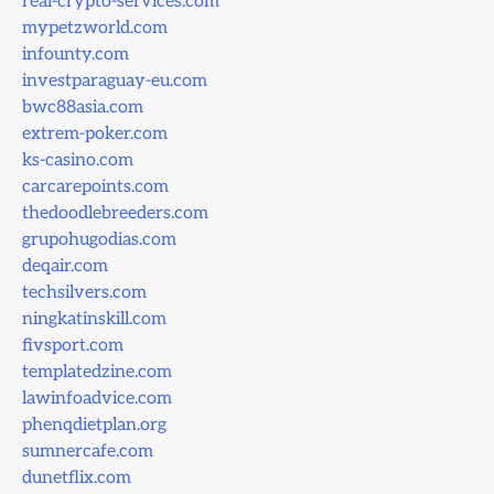
real-crypto-services.com
mypetzworld.com
infounty.com
investparaguay-eu.com
bwc88asia.com
extrem-poker.com
ks-casino.com
carcarepoints.com
thedoodlebreeders.com
grupohugodias.com
deqair.com
techsilvers.com
ningkatinskill.com
fivsport.com
templatedzine.com
lawinfoadvice.com
phenqdietplan.org
sumnercafe.com
dunetflix.com