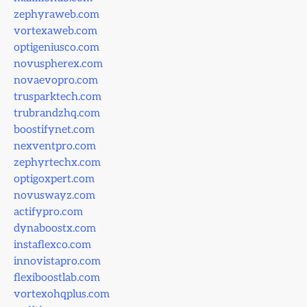
zephyraweb.com
vortexaweb.com
optigeniusco.com
novuspherex.com
novaevopro.com
trusparktech.com
trubrandzhq.com
boostifynet.com
nexventpro.com
zephyrtechx.com
optigoxpert.com
novuswayz.com
actifypro.com
dynaboostx.com
instaflexco.com
innovistapro.com
flexiboostlab.com
vortexohqplus.com