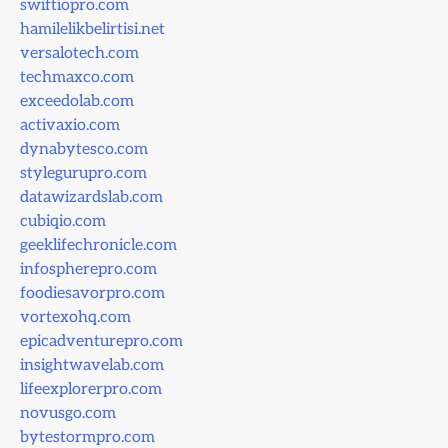
swiftiopro.com
hamilelikbelirtisi.net
versalotech.com
techmaxco.com
exceedolab.com
activaxio.com
dynabytesco.com
stylegurupro.com
datawizardslab.com
cubiqio.com
geeklifechronicle.com
infospherepro.com
foodiesavorpro.com
vortexohq.com
epicadventurepro.com
insightwavelab.com
lifeexplorerpro.com
novusgo.com
bytestormpro.com