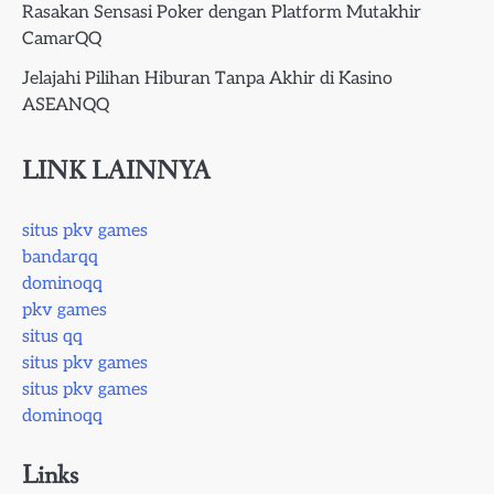
Rasakan Sensasi Poker dengan Platform Mutakhir
CamarQQ
Jelajahi Pilihan Hiburan Tanpa Akhir di Kasino
ASEANQQ
LINK LAINNYA
situs pkv games
bandarqq
dominoqq
pkv games
situs qq
situs pkv games
situs pkv games
dominoqq
Links