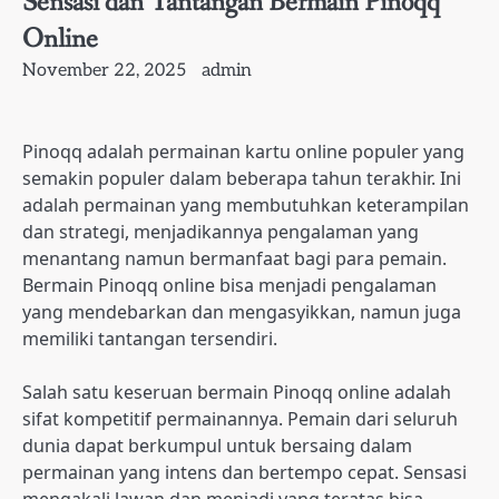
Sensasi dan Tantangan Bermain Pinoqq
Online
November 22, 2025
admin
Pinoqq adalah permainan kartu online populer yang
semakin populer dalam beberapa tahun terakhir. Ini
adalah permainan yang membutuhkan keterampilan
dan strategi, menjadikannya pengalaman yang
menantang namun bermanfaat bagi para pemain.
Bermain Pinoqq online bisa menjadi pengalaman
yang mendebarkan dan mengasyikkan, namun juga
memiliki tantangan tersendiri.
Salah satu keseruan bermain Pinoqq online adalah
sifat kompetitif permainannya. Pemain dari seluruh
dunia dapat berkumpul untuk bersaing dalam
permainan yang intens dan bertempo cepat. Sensasi