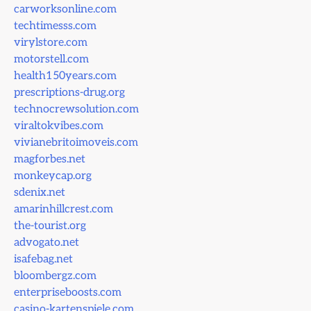
carworksonline.com
techtimesss.com
virylstore.com
motorstell.com
health150years.com
prescriptions-drug.org
technocrewsolution.com
viraltokvibes.com
vivianebritoimoveis.com
magforbes.net
monkeycap.org
sdenix.net
amarinhillcrest.com
the-tourist.org
advogato.net
isafebag.net
bloombergz.com
enterpriseboosts.com
casino-kartenspiele.com