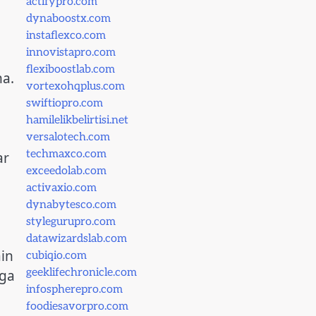
actifypro.com
dynaboostx.com
instaflexco.com
innovistapro.com
flexiboostlab.com
na.
vortexohqplus.com
swiftiopro.com
hamilelikbelirtisi.net
versalotech.com
techmaxco.com
ar
exceedolab.com
activaxio.com
dynabytesco.com
stylegurupro.com
datawizardslab.com
in
cubiqio.com
geeklifechronicle.com
uga
infospherepro.com
foodiesavorpro.com