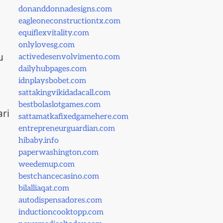
donanddonnadesigns.com
eagleoneconstructiontx.com
equiflexvitality.com
onlylovesg.com
u
activedesenvolvimento.com
dailyhubpages.com
idnplaysbobet.com
sattakingvikidadacall.com
bestbolaslotgames.com
ri
sattamatkafixedgamehere.com
entrepreneurguardian.com
hibaby.info
paperwashington.com
weedemup.com
bestchancecasino.com
bilalliaqat.com
autodispensadores.com
inductioncooktopp.com