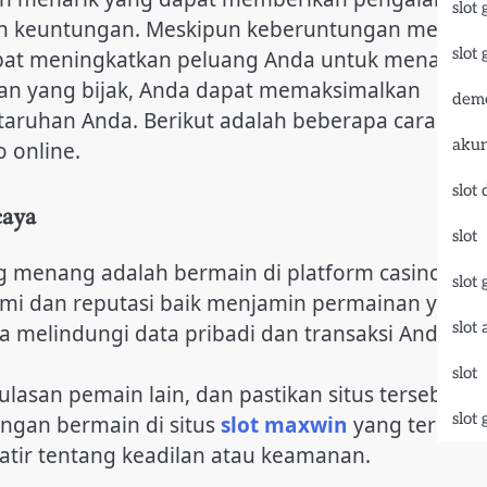
qiu 
slot
an keuntungan. Meskipun keberuntungan memeg
dom
slot 
apat meningkatkan peluang Anda untuk menang.
an yang bijak, Anda dapat memaksimalkan
qq
demo
ruhan Anda. Berikut adalah beberapa cara efekt
qq
akun
 online.
qq
slot
caya
poke
slot
 menang adalah bermain di platform casino onl
dom
slot 
resmi dan reputasi baik menjamin permainan yang a
band
slot
ga melindungi data pribadi dan transaksi Anda.
slot
lasan pemain lain, dan pastikan situs tersebut
slot 
gan bermain di situs
slot maxwin
yang terperc
tir tentang keadilan atau keamanan.