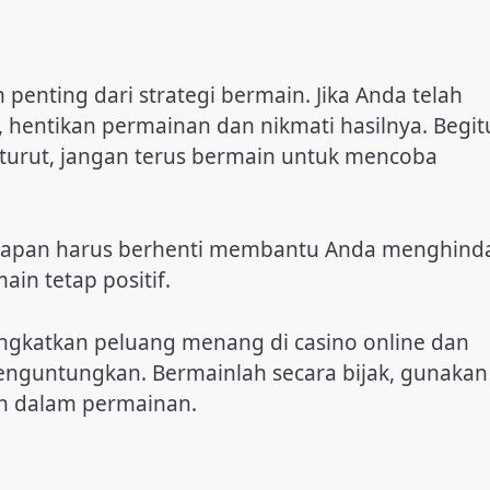
penting dari strategi bermain. Jika Anda telah
hentikan permainan dan nikmati hasilnya. Begit
-turut, jangan terus bermain untuk mencoba
kapan harus berhenti membantu Anda menghinda
in tetap positif.
ngkatkan peluang menang di casino online dan
nguntungkan. Bermainlah secara bijak, gunakan
en dalam permainan.