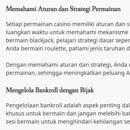
Memahami Aturan dan Strategi Permainan
Setiap permainan casino memiliki aturan dan 
luangkan waktu untuk memahami mekanisme per
bermain blackjack, pelajari strategi dasar sepe
Anda bermain roulette, pahami jenis taruhan 
Dengan memahami aturan dan strategi, Anda 
permainan, sehingga meningkatkan peluang 
Mengelola Bankroll dengan Bijak
Pengelolaan bankroll adalah aspek penting da
khusus untuk bermain dan jangan melebihi ba
sesi bermain untuk menghindari kehilangan s