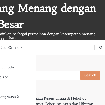
pang Menang dengan
Besar
 Mainkan berbagai permainan dengan kesempatan menang
nggiurkan.
s Judi Online
r Online
Search
han Bola
 judi bola
ine
Search
 games
et88
 Slot Online
 slot
arqq
et
Recent Posts
ino99
ong ways 2
Bergabunglah dalam Kegembiraan di Hebohqq:
Tempat Bertemunya Keberuntungan dan Hiburan