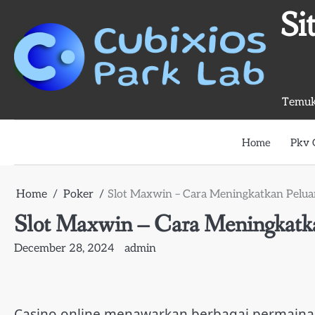
Skip
Si
to
content
Temuk
Home
Pkv 
Home
Poker
Slot Maxwin – Cara Meningkatkan Pelua
Slot Maxwin – Cara Meningkatk
December 28, 2024
admin
Casino online menawarkan berbagai permain