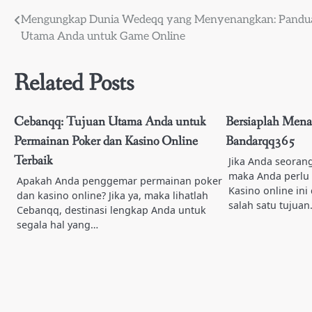
Post
Mengungkap Dunia Wedeqq yang Menyenangkan: Pandu
Utama Anda untuk Game Online
navigation
Related Posts
Cebanqq: Tujuan Utama Anda untuk
Bersiaplah Mena
Permainan Poker dan Kasino Online
Bandarqq365
Terbaik
Jika Anda seoran
maka Anda perlu
Apakah Anda penggemar permainan poker
Kasino online in
dan kasino online? Jika ya, maka lihatlah
salah satu tujua
Cebanqq, destinasi lengkap Anda untuk
segala hal yang…