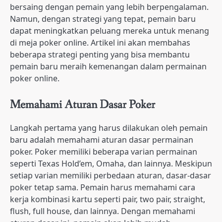
bersaing dengan pemain yang lebih berpengalaman.
Namun, dengan strategi yang tepat, pemain baru
dapat meningkatkan peluang mereka untuk menang
di meja poker online. Artikel ini akan membahas
beberapa strategi penting yang bisa membantu
pemain baru meraih kemenangan dalam permainan
poker online.
Memahami Aturan Dasar Poker
Langkah pertama yang harus dilakukan oleh pemain
baru adalah memahami aturan dasar permainan
poker. Poker memiliki beberapa varian permainan
seperti Texas Hold’em, Omaha, dan lainnya. Meskipun
setiap varian memiliki perbedaan aturan, dasar-dasar
poker tetap sama. Pemain harus memahami cara
kerja kombinasi kartu seperti pair, two pair, straight,
flush, full house, dan lainnya. Dengan memahami