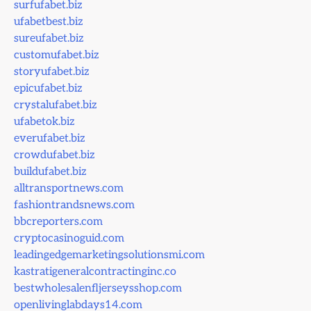
surfufabet.biz
ufabetbest.biz
sureufabet.biz
customufabet.biz
storyufabet.biz
epicufabet.biz
crystalufabet.biz
ufabetok.biz
everufabet.biz
crowdufabet.biz
buildufabet.biz
alltransportnews.com
fashiontrandsnews.com
bbcreporters.com
cryptocasinoguid.com
leadingedgemarketingsolutionsmi.com
kastratigeneralcontractinginc.co
bestwholesalenfljerseysshop.com
openlivinglabdays14.com