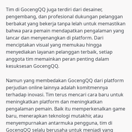
Tim di GocengQQ juga terdiri dari desainer,
pengembang, dan profesional dukungan pelanggan
berbakat yang bekerja tanpa lelah untuk memastikan
bahwa para pemain mendapatkan pengalaman yang
lancar dan menyenangkan di platform. Dari
menciptakan visual yang memukau hingga
menyediakan layanan pelanggan terbaik, setiap
anggota tim memainkan peran penting dalam
kesuksesan GocengQQ.
Namun yang membedakan GocengQQ dari platform
perjudian online lainnya adalah komitmennya
terhadap inovasi. Tim terus mencari cara baru untuk
meningkatkan platform dan meningkatkan
pengalaman pemain. Baik itu memperkenalkan game
baru, menerapkan teknologi mutakhir, atau
menyempurnakan antarmuka pengguna, tim di
GocengQQ selalu berusaha untuk menjadi yang