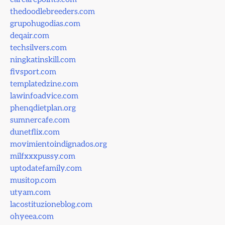
thedoodlebreeders.com
grupohugodias.com
deqair.com
techsilvers.com
ningkatinskill.com
fivsport.com
templatedzine.com
lawinfoadvice.com
phenqdietplan.org
sumnercafe.com
dunetflix.com
movimientoindignados.org
milfxxxpussy.com
uptodatefamily.com
musitop.com
utyam.com
lacostituzioneblog.com
ohyeea.com