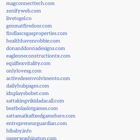
magconnecttech.com
zenifyweb.com
livetogel.co
genmatfiredoor.com
findlascegasproperties.com
healthhavenrobbie.com
donanddonnadesigns.com
eagleoneconstructiontx.com
equiflexvitality.com
onlylovesg.com
activedesenvolvimento.com
dailyhubpages.com
idnplaysbobet.com
sattakingvikidadacall.com
bestbolaslotgames.com
sattamatkafixedgamehere.com
entrepreneurguardian.com
hibaby.info
paperwashington.com