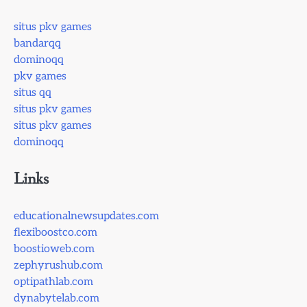
situs pkv games
bandarqq
dominoqq
pkv games
situs qq
situs pkv games
situs pkv games
dominoqq
Links
educationalnewsupdates.com
flexiboostco.com
boostioweb.com
zephyrushub.com
optipathlab.com
dynabytelab.com