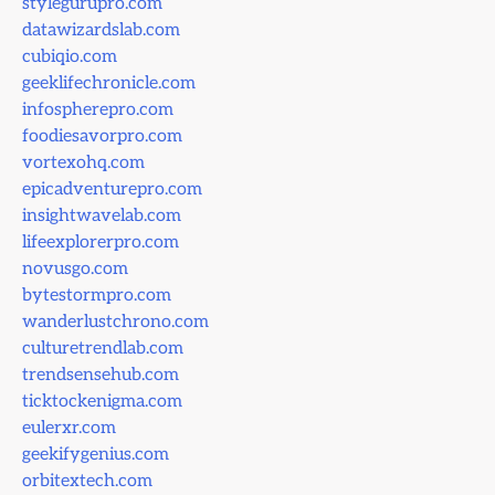
stylegurupro.com
datawizardslab.com
cubiqio.com
geeklifechronicle.com
infospherepro.com
foodiesavorpro.com
vortexohq.com
epicadventurepro.com
insightwavelab.com
lifeexplorerpro.com
novusgo.com
bytestormpro.com
wanderlustchrono.com
culturetrendlab.com
trendsensehub.com
ticktockenigma.com
eulerxr.com
geekifygenius.com
orbitextech.com