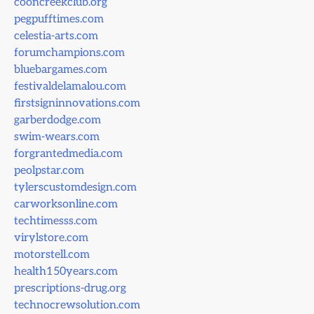
cooncreekclub.org
pegpufftimes.com
celestia-arts.com
forumchampions.com
bluebargames.com
festivaldelamalou.com
firstsigninnovations.com
garberdodge.com
swim-wears.com
forgrantedmedia.com
peolpstar.com
tylerscustomdesign.com
carworksonline.com
techtimesss.com
virylstore.com
motorstell.com
health150years.com
prescriptions-drug.org
technocrewsolution.com