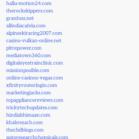
hallu-motion24.com
therockskippers.com
granfoss.net
allindiacafela.com
alpineskiracing2007.com
casino-vulkan-online.net
pitrepower.com
mediatown360.com
digitaleyestrainclinic.com
missionposible.com
online-casinos-vegas.com
xfinityrouterlogin.com
marketingjacks.com
topappliancereviews.com
trickytechupdates.com
hindiabhimaan.com
khabresach.com
thecbdblogs.com
autoresearchchemicals.com