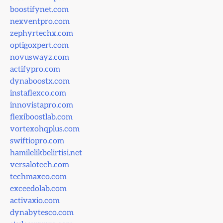
boostifynet.com
nexventpro.com
zephyrtechx.com
optigoxpert.com
novuswayz.com
actifypro.com
dynaboostx.com
instaflexco.com
innovistapro.com
flexiboostlab.com
vortexohqplus.com
swiftiopro.com
hamilelikbelirtisi.net
versalotech.com
techmaxco.com
exceedolab.com
activaxio.com
dynabytesco.com