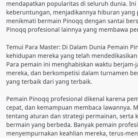
mendapatkan popularitas di seluruh dunia. Ini 
keberuntungan, menjadikannya hiburan yang 
menikmati bermain Pinoqq dengan santai ber
Pinoqq profesional lainnya yang membawa perm
Temui Para Master: Di Dalam Dunia Pemain Pi
kehidupan mereka yang telah mendedikasikan
Para pemain ini menghabiskan waktu berjam-
mereka, dan berkompetisi dalam turnamen ber
yang terbaik dari yang terbaik.
Pemain Pinoqq profesional dikenal karena pem
cepat, dan kemampuan membaca lawannya. M
tentang aturan dan strategi permainan, sert
bermain yang berbeda. Banyak pemain profes
menyempurnakan keahlian mereka, terus-me