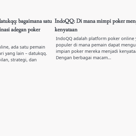
datukqq: bagaimana satu
IndoQQ: Di mana mimpi poker men
nasi adegan poker
kenyataan
IndoQQ adalah platform poker online
populer di mana pemain dapat meng
nline, ada satu pemain
impian poker mereka menjadi kenyata
ri yang lain – datukqq.
Dengan berbagai macam…
lan, strategi, dan