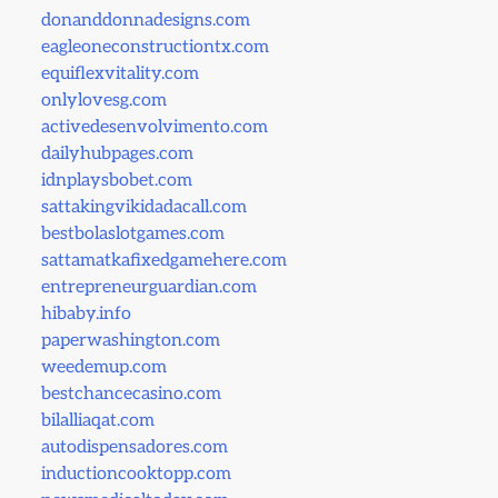
donanddonnadesigns.com
eagleoneconstructiontx.com
equiflexvitality.com
onlylovesg.com
activedesenvolvimento.com
dailyhubpages.com
idnplaysbobet.com
sattakingvikidadacall.com
bestbolaslotgames.com
sattamatkafixedgamehere.com
entrepreneurguardian.com
hibaby.info
paperwashington.com
weedemup.com
bestchancecasino.com
bilalliaqat.com
autodispensadores.com
inductioncooktopp.com