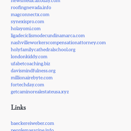
newsmedicaltoday.com
roofingnevada.info
magconnectx.com
synexispro.com
holayomi.com
ligadeciclismodecundinamarca.com
nashvilleworkerscompensationattorney.com
holyfamilycathedralschool.org
londonkiddy.com
ufabetcoaching.biz
davismindfulness.org
millionairebyte.com
fortechday.com
getcaminorealestateusa.xyz
Links
baeckereiweber.com
peoplemagazine.info