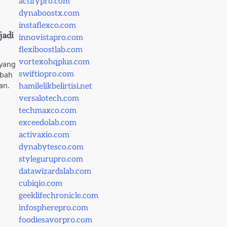
actifypro.com
dynaboostx.com
instaflexco.com
jadi
innovistapro.com
flexiboostlab.com
vortexohqplus.com
 yang
swiftiopro.com
ubah
an.
hamilelikbelirtisi.net
versalotech.com
techmaxco.com
exceedolab.com
activaxio.com
dynabytesco.com
stylegurupro.com
datawizardslab.com
cubiqio.com
geeklifechronicle.com
infospherepro.com
foodiesavorpro.com