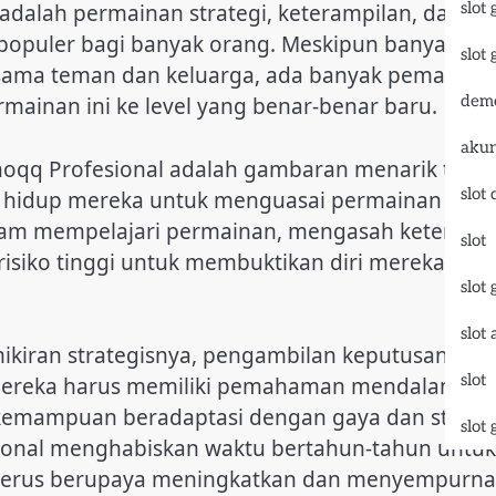
qiu 
slot
adalah permainan strategi, keterampilan, dan sed
populer bagi banyak orang. Meskipun banyak or
dom
slot 
sama teman dan keluarga, ada banyak pemain
qq
demo
ainan ini ke level yang benar-benar baru.
qq
akun
noqq Profesional adalah gambaran menarik tent
qq
slot
 hidup mereka untuk menguasai permainan kuno 
jam mempelajari permainan, mengasah keteramp
poke
slot
isiko tinggi untuk membuktikan diri mereka seb
dom
slot 
band
slot
ikiran strategisnya, pengambilan keputusan yan
slot
ereka harus memiliki pemahaman mendalam
a kemampuan beradaptasi dengan gaya dan strate
slot 
ional menghabiskan waktu bertahun-tahun untuk
nerus berupaya meningkatkan dan menyempurn