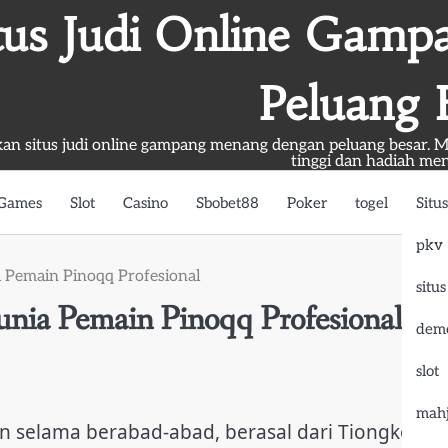
tus Judi Online Gam
Peluang 
an situs judi online gampang menang dengan peluang besar.
tinggi dan hadiah me
Games
Slot
Casino
Sbobet88
Poker
togel
Situ
Poke
pkv
 Pemain Pinoqq Profesional
qq
Taru
situs
nia Pemain Pinoqq Profesional
pkv
sbob
Judi
demo
band
sbob
slot
dom
mahj
n selama berabad-abad, berasal dari Tiongkok d