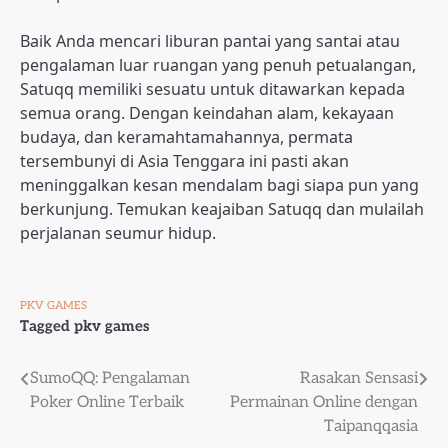
Baik Anda mencari liburan pantai yang santai atau
pengalaman luar ruangan yang penuh petualangan,
Satuqq memiliki sesuatu untuk ditawarkan kepada
semua orang. Dengan keindahan alam, kekayaan
budaya, dan keramahtamahannya, permata
tersembunyi di Asia Tenggara ini pasti akan
meninggalkan kesan mendalam bagi siapa pun yang
berkunjung. Temukan keajaiban Satuqq dan mulailah
perjalanan seumur hidup.
PKV GAMES
Tagged
pkv games
Post
SumoQQ: Pengalaman
Rasakan Sensasi
Poker Online Terbaik
Permainan Online dengan
navigation
Taipanqqasia