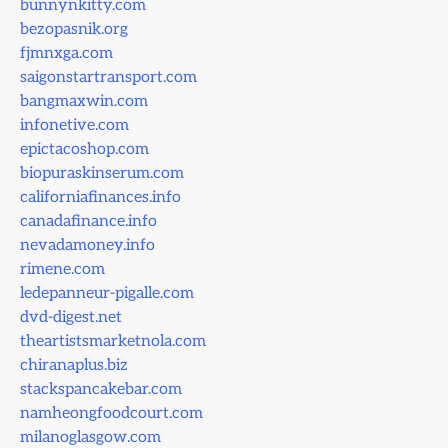
bunnynkitty.com
bezopasnik.org
fjmnxga.com
saigonstartransport.com
bangmaxwin.com
infonetive.com
epictacoshop.com
biopuraskinserum.com
californiafinances.info
canadafinance.info
nevadamoney.info
rimene.com
ledepanneur-pigalle.com
dvd-digest.net
theartistsmarketnola.com
chiranaplus.biz
stackspancakebar.com
namheongfoodcourt.com
milanoglasgow.com