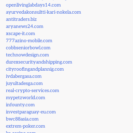
openlivinglabdays14.com
ayurvedakonsultti-kari-nokela.com
antitraders.biz
aryanews24.com
xscape-it.com
777azino-mobile.com
cobbseniorbowl.com
technowdesign.com
durexsecurityandshipping.com
cityroofingandplannig.com
ivdabergasa.com
juyultadesga.com
real-crypto-services.com
mypetzworld.com
infounty.com
investparaguay-eu.com
bwc88asia.com
extrem-poker.com