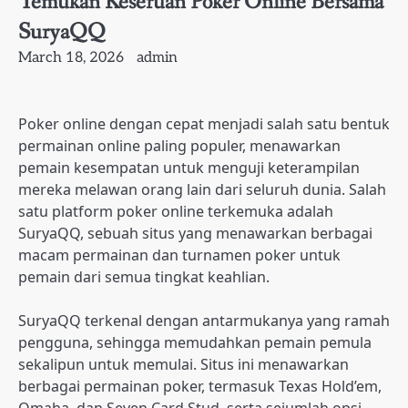
Temukan Keseruan Poker Online Bersama
SuryaQQ
March 18, 2026
admin
Poker online dengan cepat menjadi salah satu bentuk
permainan online paling populer, menawarkan
pemain kesempatan untuk menguji keterampilan
mereka melawan orang lain dari seluruh dunia. Salah
satu platform poker online terkemuka adalah
SuryaQQ, sebuah situs yang menawarkan berbagai
macam permainan dan turnamen poker untuk
pemain dari semua tingkat keahlian.
SuryaQQ terkenal dengan antarmukanya yang ramah
pengguna, sehingga memudahkan pemain pemula
sekalipun untuk memulai. Situs ini menawarkan
berbagai permainan poker, termasuk Texas Hold’em,