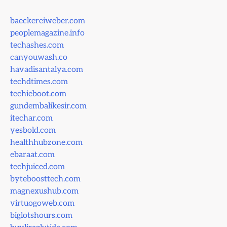
baeckereiweber.com
peoplemagazine.info
techashes.com
canyouwash.co
havadisantalya.com
techdtimes.com
techieboot.com
gundembalikesir.com
itechar.com
yesbold.com
healthhubzone.com
ebaraat.com
techjuiced.com
byteboosttech.com
magnexushub.com
virtuogoweb.com
biglotshours.com