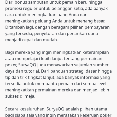
Dari bonus sambutan untuk pemain baru hingga
promosi reguler untuk pelanggan setia, ada banyak
cara untuk meningkatkan uang Anda dan
meningkatkan peluang Anda untuk menang besar.
Ditambah lagi, dengan beragam pilihan pembayaran
yang tersedia, penyetoran dan penarikan dana
menjadi cepat dan mudah.
Bagi mereka yang ingin meningkatkan keterampilan
atau mempelajari lebih lanjut tentang permainan
poker, SuryaQQ juga menawarkan sejumlah sumber
daya dan tutorial. Dari panduan strategi dasar hingga
tip dan trik tingkat lanjut, ada banyak informasi yang
tersedia untuk membantu pemain dari semua level
meningkatkan permainan mereka dan menjadi lebih
sukses di meja.
Secara keseluruhan, SuryaQQ adalah pilihan utama
bagi siapa saja yang ingin merasakan keseruan poker