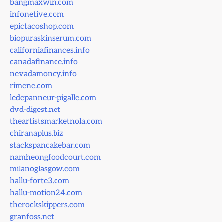
bangmaxwin.com
infonetive.com
epictacoshop.com
biopuraskinserum.com
californiafinances.info
canadafinance.info
nevadamoney.info
rimene.com
ledepanneur-pigalle.com
dvd-digest.net
theartistsmarketnola.com
chiranaplus.biz
stackspancakebar.com
namheongfoodcourt.com
milanoglasgow.com
hallu-forte3.com
hallu-motion24.com
therockskippers.com
granfoss.net