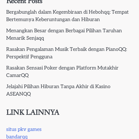
Recent Posts
Bergabunglah dalam Kegembiraan di Hebohqq: Tempat
Bertemunya Keberuntungan dan Hiburan
Menangkan Besar dengan Berbagai Pilihan Taruhan
Menarik Senjaqq
Rasakan Pengalaman Musik Terbaik dengan PianoQQ:
Perspektif Pengguna
Rasakan Sensasi Poker dengan Platform Mutakhir
CamarQQ
Jelajahi Pilihan Hiburan Tanpa Akhir di Kasino
ASEANQQ
LINK LAINNYA
situs pkv games
bandarqq