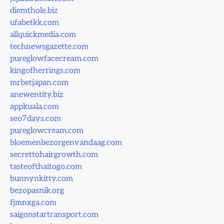
diemthole.biz
ufabetkk.com
allquickmedia.com
technewsgazette.com
pureglowfacecream.com
kingofherrings.com
mrbetjapan.com
anewentity.biz
appkuala.com
seo7days.com
pureglowcream.com
bloemenbezorgenvandaag.com
secrettohairgrowth.com
tasteofthaitogo.com
bunnynkitty.com
bezopasnik.org
fjmnxga.com
saigonstartransport.com