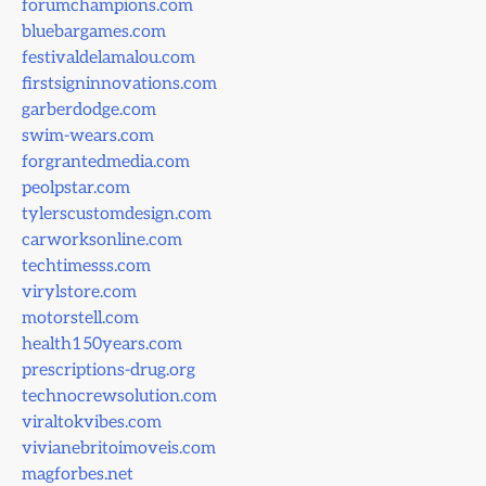
forumchampions.com
bluebargames.com
festivaldelamalou.com
firstsigninnovations.com
garberdodge.com
swim-wears.com
forgrantedmedia.com
peolpstar.com
tylerscustomdesign.com
carworksonline.com
techtimesss.com
virylstore.com
motorstell.com
health150years.com
prescriptions-drug.org
technocrewsolution.com
viraltokvibes.com
vivianebritoimoveis.com
magforbes.net