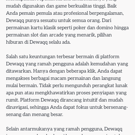
mudah digunakan dan game berkualitas tinggi. Baik
Anda pemain pemula atau profesional berpengalaman,
Dewaqq punya sesuatu untuk semua orang. Dari
permainan kartu klasik seperti poker dan domino hingga
permainan slot dan arcade yang menarik, pilihan
hiburan di Dewaqq selalu ada.
Salah satu keuntungan terbesar bermain di platform
Dewaqq yang ramah pengguna adalah kemudahan yang
ditawarkan. Hanya dengan beberapa klik, Anda dapat
mengakses berbagai macam permainan dan langsung
mulai bermain. Tidak perlu mengunduh perangkat lunak
apa pun atau mengkhawatirkan proses penyiapan yang
rumit. Platform Dewaqq dirancang intuitif dan mudah
dinavigasi, sehingga Anda dapat fokus untuk bersenang-
senang dan menang besar.
Selain antarmukanya yang ramah pengguna, Dewaqq