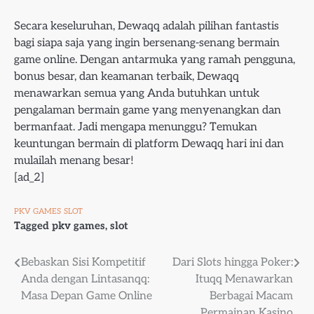
Secara keseluruhan, Dewaqq adalah pilihan fantastis
bagi siapa saja yang ingin bersenang-senang bermain
game online. Dengan antarmuka yang ramah pengguna,
bonus besar, dan keamanan terbaik, Dewaqq
menawarkan semua yang Anda butuhkan untuk
pengalaman bermain game yang menyenangkan dan
bermanfaat. Jadi mengapa menunggu? Temukan
keuntungan bermain di platform Dewaqq hari ini dan
mulailah menang besar!
[ad_2]
PKV GAMES
SLOT
Tagged
pkv games
,
slot
Post
Bebaskan Sisi Kompetitif
Dari Slots hingga Poker:
Anda dengan Lintasanqq:
Ituqq Menawarkan
navigation
Masa Depan Game Online
Berbagai Macam
Permainan Kasino