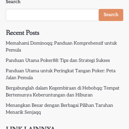
Search
Search
Recent Posts
Memahami Dominoqq: Panduan Komprehensif untuk
Pemula
Panduan Utama Poker88: Tips dan Strategi Sukses
Panduan Utama untuk Peringkat Tangan Poker: Peta
Jalan Pemula
Bergabunglah dalam Kegembiraan di Hebohqq: Tempat
Bertemunya Keberuntungan dan Hiburan
Menangkan Besar dengan Berbagai Pilihan Taruhan
Menarik Senjaqq