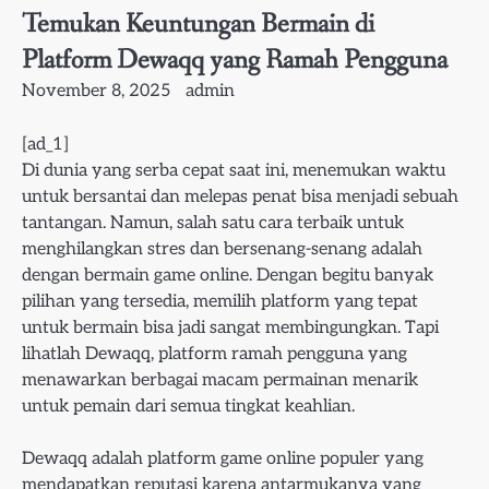
Temukan Keuntungan Bermain di
Platform Dewaqq yang Ramah Pengguna
November 8, 2025
admin
[ad_1]
Di dunia yang serba cepat saat ini, menemukan waktu
untuk bersantai dan melepas penat bisa menjadi sebuah
tantangan. Namun, salah satu cara terbaik untuk
menghilangkan stres dan bersenang-senang adalah
dengan bermain game online. Dengan begitu banyak
pilihan yang tersedia, memilih platform yang tepat
untuk bermain bisa jadi sangat membingungkan. Tapi
lihatlah Dewaqq, platform ramah pengguna yang
menawarkan berbagai macam permainan menarik
untuk pemain dari semua tingkat keahlian.
Dewaqq adalah platform game online populer yang
mendapatkan reputasi karena antarmukanya yang