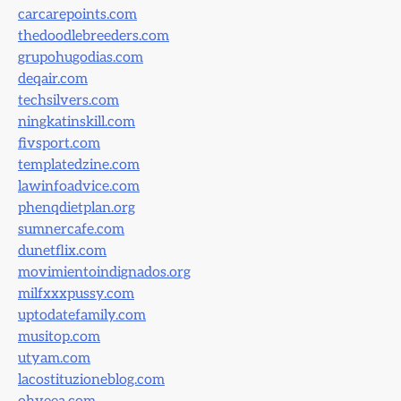
carcarepoints.com
thedoodlebreeders.com
grupohugodias.com
deqair.com
techsilvers.com
ningkatinskill.com
fivsport.com
templatedzine.com
lawinfoadvice.com
phenqdietplan.org
sumnercafe.com
dunetflix.com
movimientoindignados.org
milfxxxpussy.com
uptodatefamily.com
musitop.com
utyam.com
lacostituzioneblog.com