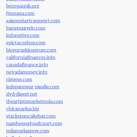
bezopasnik.org
fjmnxga.com
saigonstartransport.com
bangmaxwin.com
infonetive.com
epictacoshop.com
biopuraskinserum.com
californiafinances.info
canadafinance.info
nevadamoney.info
rimene.com
ledepanneur-pigalle.com
dvd-digest.net
theartistsmarketnola.com
chiranaplus.biz
stackspancakebar.com
namheongfoodcourt.com
milanoglasgow.com