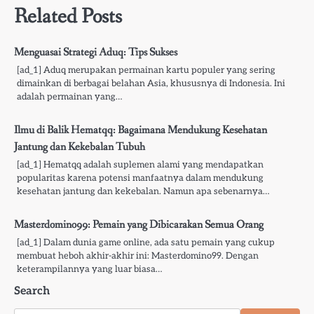
Related Posts
Menguasai Strategi Aduq: Tips Sukses
[ad_1] Aduq merupakan permainan kartu populer yang sering
dimainkan di berbagai belahan Asia, khususnya di Indonesia. Ini
adalah permainan yang…
Ilmu di Balik Hematqq: Bagaimana Mendukung Kesehatan
Jantung dan Kekebalan Tubuh
[ad_1] Hematqq adalah suplemen alami yang mendapatkan
popularitas karena potensi manfaatnya dalam mendukung
kesehatan jantung dan kekebalan. Namun apa sebenarnya…
Masterdomino99: Pemain yang Dibicarakan Semua Orang
[ad_1] Dalam dunia game online, ada satu pemain yang cukup
membuat heboh akhir-akhir ini: Masterdomino99. Dengan
keterampilannya yang luar biasa…
Search