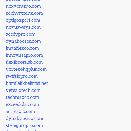
nexventpro.com
zephyrtechx.com
optigoxpert.com
novuswayz.com
actifypro.com
dynaboostx.com
instaflexco.com
innovistapro.com
flexiboostlab.com
vortexohqplus.com
swiftiopro.com
hamilelikbelirtisi.net
versalotech.com
techmaxco.com
exceedolab.com
activaxio.com
dynabytesco.com
stylegurupro.com