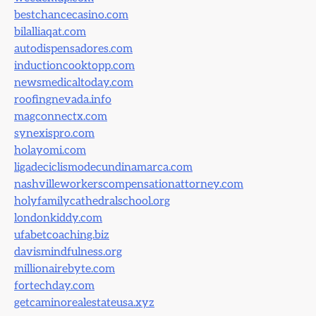
bestchancecasino.com
bilalliaqat.com
autodispensadores.com
inductioncooktopp.com
newsmedicaltoday.com
roofingnevada.info
magconnectx.com
synexispro.com
holayomi.com
ligadeciclismodecundinamarca.com
nashvilleworkerscompensationattorney.com
holyfamilycathedralschool.org
londonkiddy.com
ufabetcoaching.biz
davismindfulness.org
millionairebyte.com
fortechday.com
getcaminorealestateusa.xyz