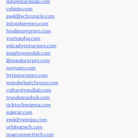
datawizardslab.com
cubiqio.com
geeklifechronicle.com
infospherepro.com
foodiesavorpro.com
vortexohq.com
epicadventurepro.com
insightwavelab.com
lifeexplorerpro.com
novusgo.com
bytestormpro.com
wanderlustchrono.com
culturetrendlab.com
trendsensehub.com
ticktockenigma.com
eulerxr.com
geekifygenius.com
orbitextech.com
magconnecttech.com