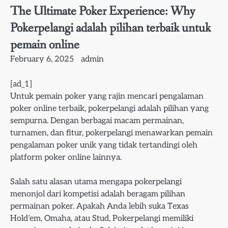
The Ultimate Poker Experience: Why
Pokerpelangi adalah pilihan terbaik untuk
pemain online
February 6, 2025
admin
[ad_1]
Untuk pemain poker yang rajin mencari pengalaman
poker online terbaik, pokerpelangi adalah pilihan yang
sempurna. Dengan berbagai macam permainan,
turnamen, dan fitur, pokerpelangi menawarkan pemain
pengalaman poker unik yang tidak tertandingi oleh
platform poker online lainnya.
Salah satu alasan utama mengapa pokerpelangi
menonjol dari kompetisi adalah beragam pilihan
permainan poker. Apakah Anda lebih suka Texas
Hold’em, Omaha, atau Stud, Pokerpelangi memiliki