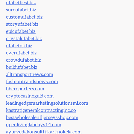
ufabetbest.biz
sureufabet.biz
customufabet.biz
storyufabet.biz
epicufabet.biz
crystalufabet.biz
ufabetok.biz
everufabet.biz
crowdufabet.biz
buildufabet.biz
alltransportnews.com
fashiontrandsnews.com
bbcreporters.com
cryptocasinoguid.com
leadingedgemarketingsolutionsmi.com
kastratigeneralcontractinginc.co
bestwholesalenfljerseysshop.com
openlivinglabdays14.com
ayurvedakonsultti-kari-nokela.com