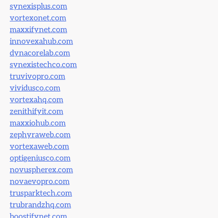
synexisplus.com
vortexonet.com
maxxifynet.com
innovexahub.com
dynacorelab.com
synexistechco.com
truvivopro.com
vividusco.com
vortexahq.com
zenithifyit.com
maxxiohub.com
zephyraweb.com
vortexaweb.com
optigeniusco.com
novuspherex.com
novaevopro.com
trusparktech.com
trubrandzhq.com
boostifynet.com