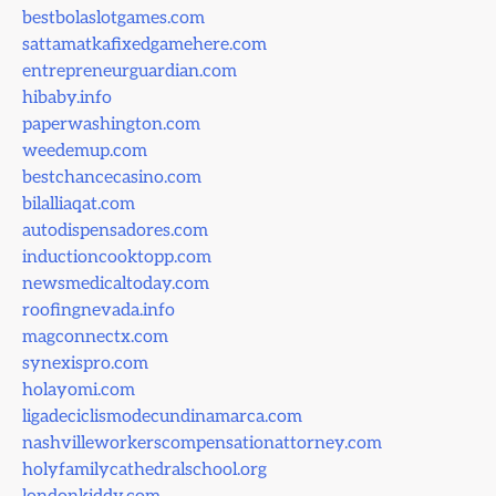
bestbolaslotgames.com
sattamatkafixedgamehere.com
entrepreneurguardian.com
hibaby.info
paperwashington.com
weedemup.com
bestchancecasino.com
bilalliaqat.com
autodispensadores.com
inductioncooktopp.com
newsmedicaltoday.com
roofingnevada.info
magconnectx.com
synexispro.com
holayomi.com
ligadeciclismodecundinamarca.com
nashvilleworkerscompensationattorney.com
holyfamilycathedralschool.org