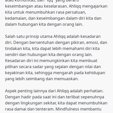
atau komunitas, dan “iqq” yang berarti
keseimbangan atau keselarasan. Ahliqq mengajarkan
kita untuk menumbuhkan rasa persatuan,
kedamaian, dan keseimbangan dalam diri kita dan
dalam hubungan kita dengan orang lain.
Salah satu prinsip utama Ahliqq adalah kesadaran
diri. Dengan bersentuhan dengan pikiran, emosi, dan
tindakan kita, kita dapat lebih memahami diri kita
sendiri dan hubungan kita dengan orang lain.
Kesadaran diri ini memungkinkan kita membuat
pilihan secara sadar yang sejalan dengan nilai dan
keyakinan kita, sehingga mengarah pada kehidupan
yang lebih seimbang dan memuaskan.
Aspek penting lainnya dari Ahliqq adalah perhatian.
Dengan hadir pada saat ini dan terlibat sepenuhnya
dengan lingkungan sekitar, kita dapat menumbuhkan
rasa damai dan tenteram. Mindfulness membantu