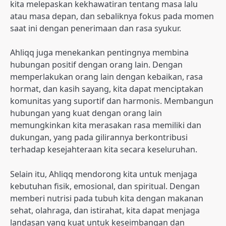
kita melepaskan kekhawatiran tentang masa lalu
atau masa depan, dan sebaliknya fokus pada momen
saat ini dengan penerimaan dan rasa syukur.
Ahliqq juga menekankan pentingnya membina
hubungan positif dengan orang lain. Dengan
memperlakukan orang lain dengan kebaikan, rasa
hormat, dan kasih sayang, kita dapat menciptakan
komunitas yang suportif dan harmonis. Membangun
hubungan yang kuat dengan orang lain
memungkinkan kita merasakan rasa memiliki dan
dukungan, yang pada gilirannya berkontribusi
terhadap kesejahteraan kita secara keseluruhan.
Selain itu, Ahliqq mendorong kita untuk menjaga
kebutuhan fisik, emosional, dan spiritual. Dengan
memberi nutrisi pada tubuh kita dengan makanan
sehat, olahraga, dan istirahat, kita dapat menjaga
landasan yang kuat untuk keseimbangan dan