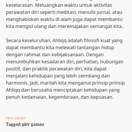
keselarasan. Meluangkan waktu untuk aktivitas
perawatan diri seperti meditasi, menulis jurnal, atau
menghabiskan waktu di alam juga dapat membantu
kita mengisi ulang dan meremajakan semangat kita.
Secara keseluruhan, Ahliqq adalah filosofi kuat yang
dapat membantu kita melewati tantangan hidup
dengan rahmat dan kebijaksanaan. Dengan
menumbuhkan kesadaran diri, perhatian, hubungan
positif, dan praktik perawatan diri, kita dapat
menjalani kehidupan yang lebih seimbang dan
harmonis. Jadi, marilah kita menganut prinsip-prinsip
Ahliqq dan berusaha menciptakan kehidupan yang
penuh kedamaian, kegembiraan, dan kepuasan.
PKV GAMES
Tagged
pkv games