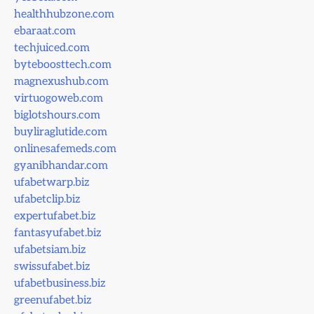
healthhubzone.com
ebaraat.com
techjuiced.com
byteboosttech.com
magnexushub.com
virtuogoweb.com
biglotshours.com
buyliraglutide.com
onlinesafemeds.com
gyanibhandar.com
ufabetwarp.biz
ufabetclip.biz
expertufabet.biz
fantasyufabet.biz
ufabetsiam.biz
swissufabet.biz
ufabetbusiness.biz
greenufabet.biz