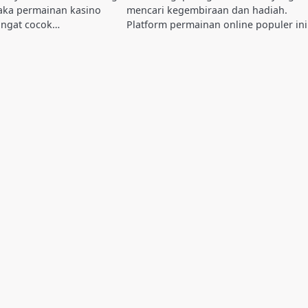
maka permainan kasino
mencari kegembiraan dan hadiah.
angat cocok…
Platform permainan online populer in