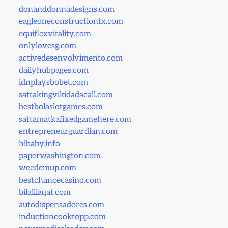
donanddonnadesigns.com
eagleoneconstructiontx.com
equiflexvitality.com
onlylovesg.com
activedesenvolvimento.com
dailyhubpages.com
idnplaysbobet.com
sattakingvikidadacall.com
bestbolaslotgames.com
sattamatkafixedgamehere.com
entrepreneurguardian.com
hibaby.info
paperwashington.com
weedemup.com
bestchancecasino.com
bilalliaqat.com
autodispensadores.com
inductioncooktopp.com