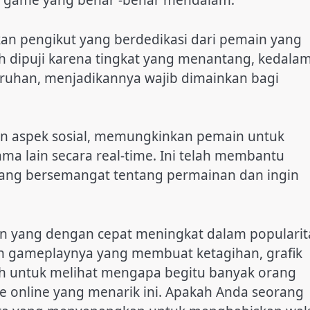
 game yang benar -benar mendalam.
an pengikut yang berdedikasi dari pemain yang
lah dipuji karena tingkat yang menantang, kedala
luruhan, menjadikannya wajib dimainkan bagi
n aspek sosial, memungkinkan pemain untuk
a lain secara real-time. Ini telah membantu
ng bersemangat tentang permainan dan ingin
n yang dengan cepat meningkat dalam popularit
n gameplaynya yang membuat ketagihan, grafik
ah untuk melihat mengapa begitu banyak orang
online yang menarik ini. Apakah Anda seorang