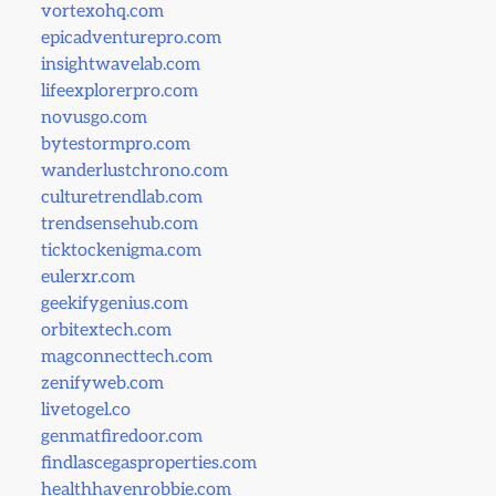
vortexohq.com
epicadventurepro.com
insightwavelab.com
lifeexplorerpro.com
novusgo.com
bytestormpro.com
wanderlustchrono.com
culturetrendlab.com
trendsensehub.com
ticktockenigma.com
eulerxr.com
geekifygenius.com
orbitextech.com
magconnecttech.com
zenifyweb.com
livetogel.co
genmatfiredoor.com
findlascegasproperties.com
healthhavenrobbie.com