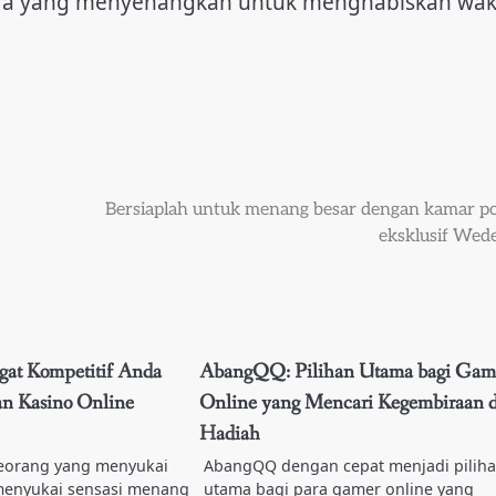
ra yang menyenangkan untuk menghabiskan wak
Bersiaplah untuk menang besar dengan kamar p
eksklusif We
at Kompetitif Anda
AbangQQ: Pilihan Utama bagi Gam
n Kasino Online
Online yang Mencari Kegembiraan 
Hadiah
eorang yang menyukai
AbangQQ dengan cepat menjadi pilih
menyukai sensasi menang
utama bagi para gamer online yang