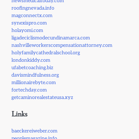
newsmedicaltoday.com
roofingnevada.info
magconnectx.com
synexispro.com
holayomi.com
ligadeciclismodecundinamarca.com
nashvilleworkerscompensationattorney.com
holyfamilycathedralschool.org
londonkiddy.com
ufabetcoaching.biz
davismindfulness.org
millionairebyte.com
fortechday.com
getcaminorealestateusa.xyz
Links
baeckereiweber.com
peoplemagazine.info