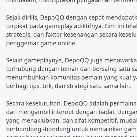
mendalam, menciptakan pengalaman bermain
Sejak dirilis, DepoQQ dengan cepat mendapatk
terpikat pada gameplay adiktifnya. Gim ini te
strategis, dan faktor kesenangan secara kese
penggemar game online.
Selain gameplaynya, DepoQQ juga menawarka
terhubung dengan teman dan bersaing satu sam
menumbuhkan komunitas pemain yang kuat ya
berbagi tips, trik, dan strategi satu sama lain.
Secara keseluruhan, DepoQQ adalah permaina
dan mengambil internet dengan badai. Denga
yang menakjubkan, dan sifat kompetitif, mud
berbondong -bondong untuk memainkan game 