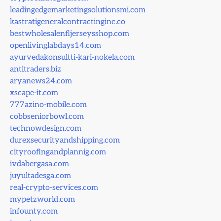
leadingedgemarketingsolutionsmi.com
kastratigeneralcontractinginc.co
bestwholesalenfljerseysshop.com
openlivinglabdays14.com
ayurvedakonsultti-kari-nokela.com
antitraders.biz
aryanews24.com
xscape-it.com
777azino-mobile.com
cobbseniorbowl.com
technowdesign.com
durexsecurityandshipping.com
cityroofingandplannig.com
ivdabergasa.com
juyultadesga.com
real-crypto-services.com
mypetzworld.com
infounty.com