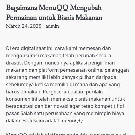
Bagaimana MenuQQ Mengubah
Permainan untuk Bisnis Makanan
March 24, 2025
admin
Di era digital saat ini, cara kami memesan dan
mengonsumsi makanan telah berubah secara
drastis. Dengan munculnya aplikasi pengiriman
makanan dan platform pemesanan online, pelanggan
sekarang memiliki lebih banyak pilihan daripada
sebelumnya ketika memilih di mana dan apa yang
harus dimakan. Pergeseran dalam perilaku
konsumen ini telah memaksa bisnis makanan untuk
beradaptasi dan berinovasi agar tetap kompetitif di
pasar. Salah satu perusahaan yang memimpin biaya
dalam evolusi ini adalah menuQQ.