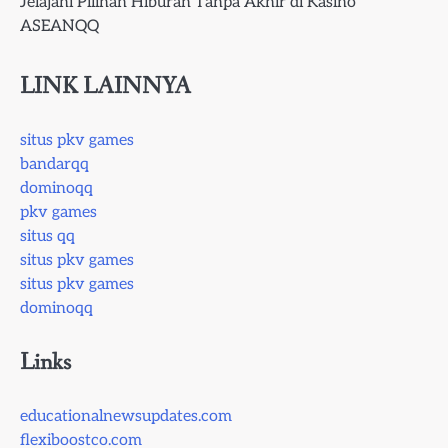
Jelajahi Pilihan Hiburan Tanpa Akhir di Kasino
ASEANQQ
LINK LAINNYA
situs pkv games
bandarqq
dominoqq
pkv games
situs qq
situs pkv games
situs pkv games
dominoqq
Links
educationalnewsupdates.com
flexiboostco.com