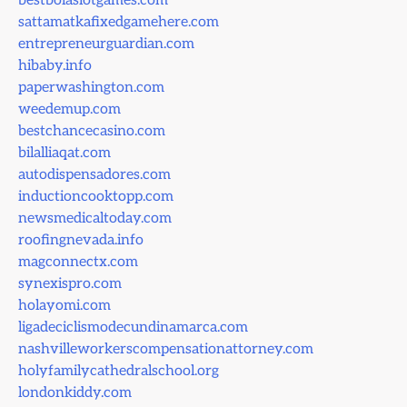
bestbolaslotgames.com
sattamatkafixedgamehere.com
entrepreneurguardian.com
hibaby.info
paperwashington.com
weedemup.com
bestchancecasino.com
bilalliaqat.com
autodispensadores.com
inductioncooktopp.com
newsmedicaltoday.com
roofingnevada.info
magconnectx.com
synexispro.com
holayomi.com
ligadeciclismodecundinamarca.com
nashvilleworkerscompensationattorney.com
holyfamilycathedralschool.org
londonkiddy.com