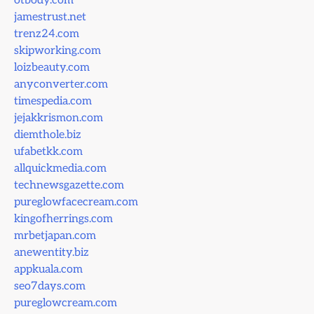
otbody.com
jamestrust.net
trenz24.com
skipworking.com
loizbeauty.com
anyconverter.com
timespedia.com
jejakkrismon.com
diemthole.biz
ufabetkk.com
allquickmedia.com
technewsgazette.com
pureglowfacecream.com
kingofherrings.com
mrbetjapan.com
anewentity.biz
appkuala.com
seo7days.com
pureglowcream.com