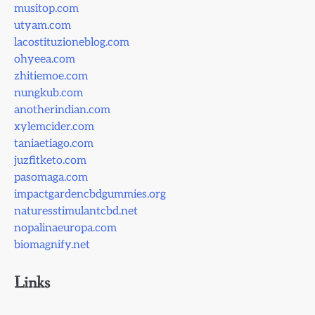
musitop.com
utyam.com
lacostituzioneblog.com
ohyeea.com
zhitiemoe.com
nungkub.com
anotherindian.com
xylemcider.com
taniaetiago.com
juzfitketo.com
pasomaga.com
impactgardencbdgummies.org
naturesstimulantcbd.net
nopalinaeuropa.com
biomagnify.net
Links