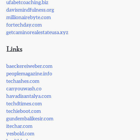
ufabetcoaching.biz
davismindfulness.org
millionairebyte.com
fortechday.com
getcaminorealestateusa.xyz
Links
baeckereiweber.com
peoplemagazine.info
techashes.com
canyouwash.co
havadisantalya.com
techdtimes.com
techieboot.com
gundembalikesir.com
itechar.com
yesbold.com