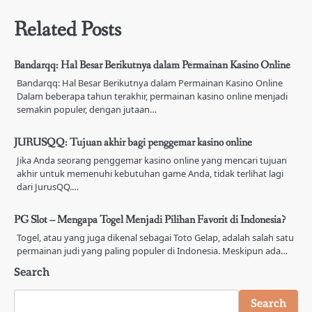
Related Posts
Bandarqq: Hal Besar Berikutnya dalam Permainan Kasino Online
Bandarqq: Hal Besar Berikutnya dalam Permainan Kasino Online
Dalam beberapa tahun terakhir, permainan kasino online menjadi
semakin populer, dengan jutaan…
JURUSQQ: Tujuan akhir bagi penggemar kasino online
Jika Anda seorang penggemar kasino online yang mencari tujuan
akhir untuk memenuhi kebutuhan game Anda, tidak terlihat lagi
dari JurusQQ.…
PG Slot – Mengapa Togel Menjadi Pilihan Favorit di Indonesia?
Togel, atau yang juga dikenal sebagai Toto Gelap, adalah salah satu
permainan judi yang paling populer di Indonesia. Meskipun ada…
Search
Search