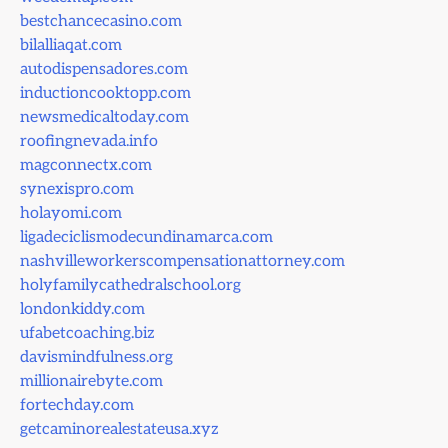
bestchancecasino.com
bilalliaqat.com
autodispensadores.com
inductioncooktopp.com
newsmedicaltoday.com
roofingnevada.info
magconnectx.com
synexispro.com
holayomi.com
ligadeciclismodecundinamarca.com
nashvilleworkerscompensationattorney.com
holyfamilycathedralschool.org
londonkiddy.com
ufabetcoaching.biz
davismindfulness.org
millionairebyte.com
fortechday.com
getcaminorealestateusa.xyz