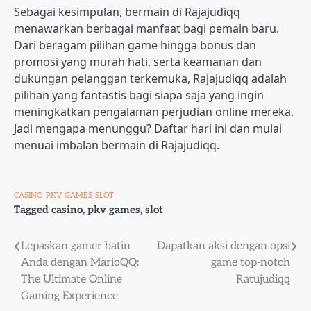
Sebagai kesimpulan, bermain di Rajajudiqq
menawarkan berbagai manfaat bagi pemain baru.
Dari beragam pilihan game hingga bonus dan
promosi yang murah hati, serta keamanan dan
dukungan pelanggan terkemuka, Rajajudiqq adalah
pilihan yang fantastis bagi siapa saja yang ingin
meningkatkan pengalaman perjudian online mereka.
Jadi mengapa menunggu? Daftar hari ini dan mulai
menuai imbalan bermain di Rajajudiqq.
CASINO
PKV GAMES
SLOT
Tagged
casino
,
pkv games
,
slot
Post
Lepaskan gamer batin
Dapatkan aksi dengan opsi
Anda dengan MarioQQ:
game top-notch
navigation
The Ultimate Online
Ratujudiqq
Gaming Experience