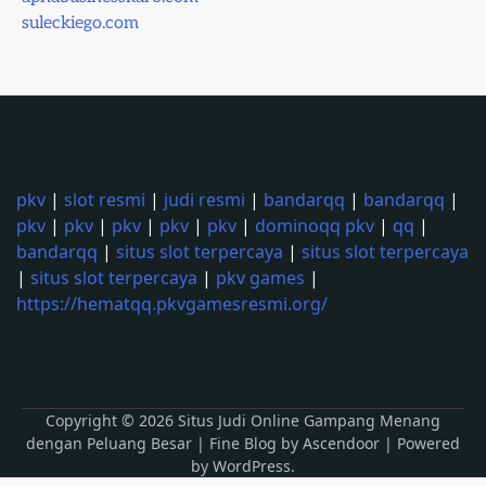
suleckiego.com
pkv
|
slot resmi
|
judi resmi
|
bandarqq
|
bandarqq
|
pkv
|
pkv
|
pkv
|
pkv
|
pkv
|
dominoqq pkv
|
qq
|
bandarqq
|
situs slot terpercaya
|
situs slot terpercaya
|
situs slot terpercaya
|
pkv games
|
https://hematqq.pkvgamesresmi.org/
Copyright © 2026
Situs Judi Online Gampang Menang
dengan Peluang Besar
| Fine Blog by
Ascendoor
| Powered
by
WordPress
.