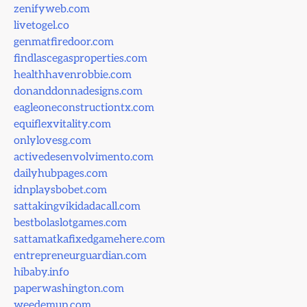
zenifyweb.com
livetogel.co
genmatfiredoor.com
findlascegasproperties.com
healthhavenrobbie.com
donanddonnadesigns.com
eagleoneconstructiontx.com
equiflexvitality.com
onlylovesg.com
activedesenvolvimento.com
dailyhubpages.com
idnplaysbobet.com
sattakingvikidadacall.com
bestbolaslotgames.com
sattamatkafixedgamehere.com
entrepreneurguardian.com
hibaby.info
paperwashington.com
weedemup.com