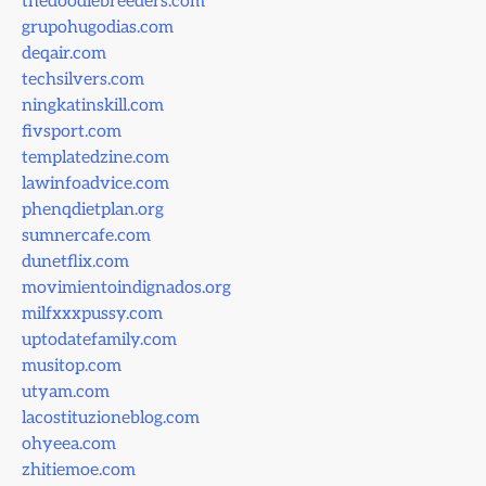
thedoodlebreeders.com
grupohugodias.com
deqair.com
techsilvers.com
ningkatinskill.com
fivsport.com
templatedzine.com
lawinfoadvice.com
phenqdietplan.org
sumnercafe.com
dunetflix.com
movimientoindignados.org
milfxxxpussy.com
uptodatefamily.com
musitop.com
utyam.com
lacostituzioneblog.com
ohyeea.com
zhitiemoe.com