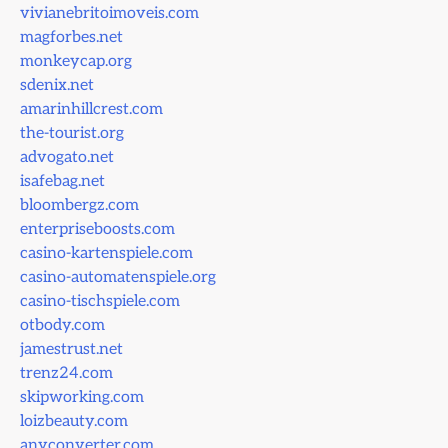
vivianebritoimoveis.com
magforbes.net
monkeycap.org
sdenix.net
amarinhillcrest.com
the-tourist.org
advogato.net
isafebag.net
bloombergz.com
enterpriseboosts.com
casino-kartenspiele.com
casino-automatenspiele.org
casino-tischspiele.com
otbody.com
jamestrust.net
trenz24.com
skipworking.com
loizbeauty.com
anyconverter.com