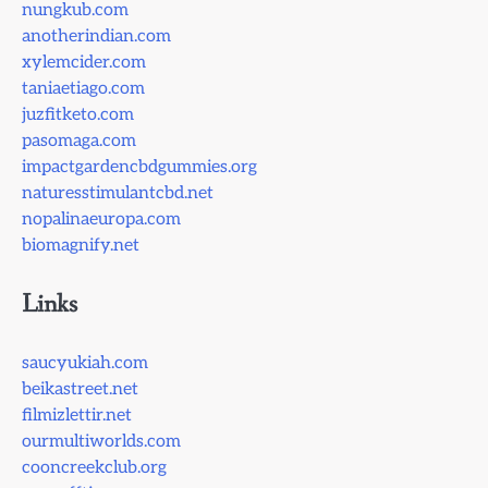
nungkub.com
anotherindian.com
xylemcider.com
taniaetiago.com
juzfitketo.com
pasomaga.com
impactgardencbdgummies.org
naturesstimulantcbd.net
nopalinaeuropa.com
biomagnify.net
Links
saucyukiah.com
beikastreet.net
filmizlettir.net
ourmultiworlds.com
cooncreekclub.org