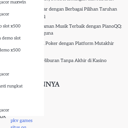
qiu
 gacor maxwin
Menangkan Besar dengan Berbagai Pilihan Taruhan
inoqq
gacor
Menarik Senjaqq
 slot x500
Rasakan Pengalaman Musik Terbaik dengan PianoQQ:
Perspektif Pengguna
mah
 demo slot
Rasakan Sensasi Poker dengan Platform Mutakhir
 demo x500
CamarQQ
Jelajahi Pilihan Hiburan Tanpa Akhir di Kasino
r
ASEANQQ
inoqq
gacor
a
LINK LAINNYA
arqq
 anti rungkat
situs pkv games
bandarqq
gacor
dominoqq
tuk
pkv games
situs qq