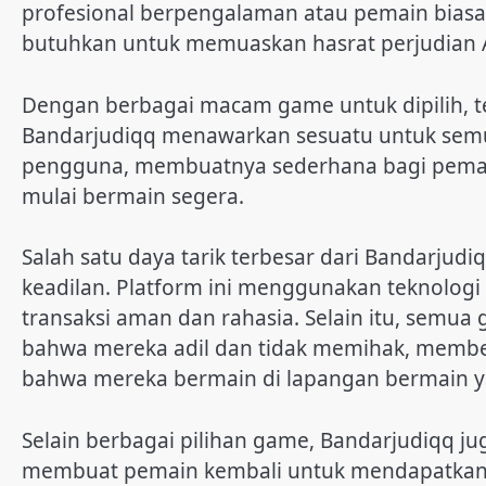
profesional berpengalaman atau pemain biasa,
butuhkan untuk memuaskan hasrat perjudian 
Dengan berbagai macam game untuk dipilih, ter
Bandarjudiqq menawarkan sesuatu untuk semu
pengguna, membuatnya sederhana bagi pema
mulai bermain segera.
Salah satu daya tarik terbesar dari Bandarj
keadilan. Platform ini menggunakan teknolog
transaksi aman dan rahasia. Selain itu, semua
bahwa mereka adil dan tidak memihak, membe
bahwa mereka bermain di lapangan bermain y
Selain berbagai pilihan game, Bandarjudiqq 
membuat pemain kembali untuk mendapatkan l