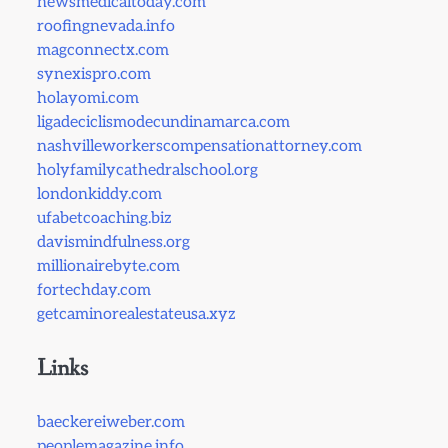
newsmedicaltoday.com
roofingnevada.info
magconnectx.com
synexispro.com
holayomi.com
ligadeciclismodecundinamarca.com
nashvilleworkerscompensationattorney.com
holyfamilycathedralschool.org
londonkiddy.com
ufabetcoaching.biz
davismindfulness.org
millionairebyte.com
fortechday.com
getcaminorealestateusa.xyz
Links
baeckereiweber.com
peoplemagazine.info