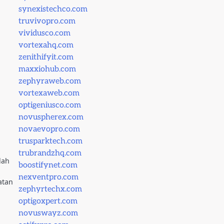
synexistechco.com
truvivopro.com
vividusco.com
vortexahq.com
zenithifyit.com
maxxiohub.com
zephyraweb.com
vortexaweb.com
optigeniusco.com
novuspherex.com
novaevopro.com
trusparktech.com
trubrandzhq.com
lah
boostifynet.com
nexventpro.com
atan
zephyrtechx.com
optigoxpert.com
novuswayz.com