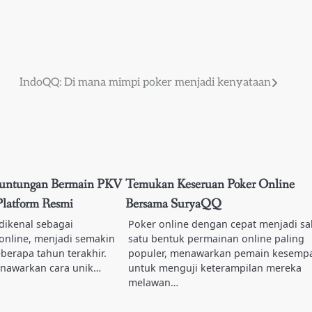
IndoQQ: Di mana mimpi poker menjadi kenyataan
untungan Bermain PKV
Temukan Keseruan Poker Online
latform Resmi
Bersama SuryaQQ
dikenal sebagai
Poker online dengan cepat menjadi sa
online, menjadi semakin
satu bentuk permainan online paling
berapa tahun terakhir.
populer, menawarkan pemain kesemp
enawarkan cara unik…
untuk menguji keterampilan mereka
melawan…