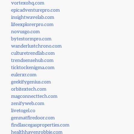
vortexohq.com
epicadventurepro.com
insightwavelab.com
lifeexplorerpro.com
novusgo.com
bytestormpro.com
wanderlustchrono.com
culturetrendlab.com
trendsensehub.com
ticktockenigma.com
eulerxr.com
geekifygenius.com
orbitextech.com
magconnecttech.com
zenifyweb.com
livetogel.co
genmatfiredoor.com
findlascegasproperties.com
healthhavenrobbie.com