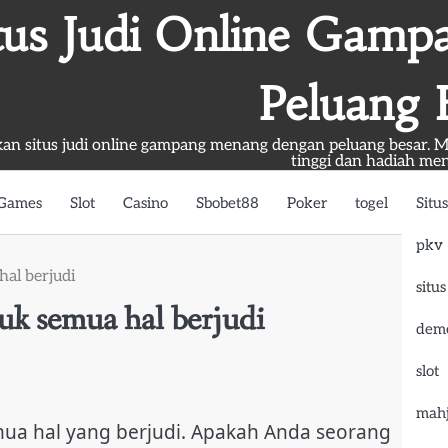
tus Judi Online Gam
Peluang 
an situs judi online gampang menang dengan peluang besar.
tinggi dan hadiah me
Games
Slot
Casino
Sbobet88
Poker
togel
Situ
Poke
pkv
hal berjudi
qq
Taru
situs
uk semua hal berjudi
pkv
sbob
Judi
demo
band
sbob
slot
dom
mahj
mua hal yang berjudi. Apakah Anda seorang