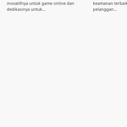
inovatifnya untuk game online dan
keamanan terbaik
dedikasinya untuk…
pelanggan…