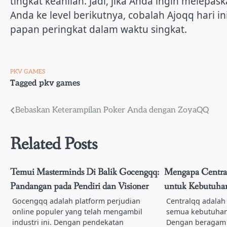
tingkat keahlian. Jadi, jika Anda ingin mele
Anda ke level berikutnya, cobalah Ajoqq hari i
papan peringkat dalam waktu singkat.
PKV GAMES
Tagged
pkv games
Post
Bebaskan Keterampilan Poker Anda dengan ZoyaQQ
navigation
Related Posts
Temui Masterminds Di Balik Gocengqq:
Mengapa Central
Pandangan pada Pendiri dan Visioner
untuk Kebutuha
Gocengqq adalah platform perjudian
Centralqq adalah
online populer yang telah mengambil
semua kebutuhan
industri ini. Dengan pendekatan
Dengan beragam p