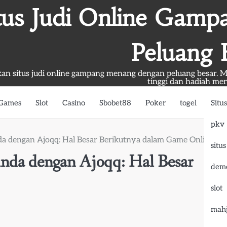
tus Judi Online Gam
Peluang 
an situs judi online gampang menang dengan peluang besar.
tinggi dan hadiah me
Games
Slot
Casino
Sbobet88
Poker
togel
Situ
Poke
pkv
a dengan Ajoqq: Hal Besar Berikutnya dalam Game Online
qq
Taru
situs
nda dengan Ajoqq: Hal Besar
pkv
sbob
Judi
demo
band
sbob
slot
dom
mahj