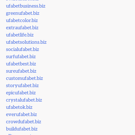
ufabetbusiness.biz
greenufabet.biz
ufabetcolor.biz
extraufabet.biz
ufabetlife.biz
ufabetsolutions.biz
socialufabet.biz
surfufabet.biz
ufabetbest.biz
sureufabet.biz
customufabet.biz
storyufabet.biz
epicufabet.biz
crystalufabet.biz
ufabetok.biz
everufabet.biz
crowdufabet.biz
buildufabet.biz