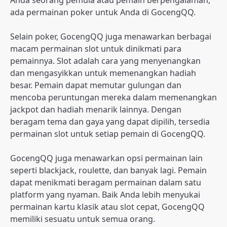
Anda seorang pemula atau pemain berpengalaman,
ada permainan poker untuk Anda di GocengQQ.
Selain poker, GocengQQ juga menawarkan berbagai
macam permainan slot untuk dinikmati para
pemainnya. Slot adalah cara yang menyenangkan
dan mengasyikkan untuk memenangkan hadiah
besar. Pemain dapat memutar gulungan dan
mencoba peruntungan mereka dalam memenangkan
jackpot dan hadiah menarik lainnya. Dengan
beragam tema dan gaya yang dapat dipilih, tersedia
permainan slot untuk setiap pemain di GocengQQ.
GocengQQ juga menawarkan opsi permainan lain
seperti blackjack, roulette, dan banyak lagi. Pemain
dapat menikmati beragam permainan dalam satu
platform yang nyaman. Baik Anda lebih menyukai
permainan kartu klasik atau slot cepat, GocengQQ
memiliki sesuatu untuk semua orang.