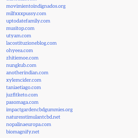
movimientoindignados.org
milfxxxpussy.com
uptodatefamily.com
musitop.com
utyam.com
lacostituzioneblog.com
ohyeea.com
zhitiemoe.com
nungkub.com
anotherindian.com
xylemcider.com
taniaetiago.com
juzfitketo.com
pasomaga.com
impactgardencbdgummies.org
naturesstimulantcbd.net
nopalinaeuropa.com
biomagnify.net