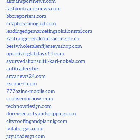
alltransportnews.com
fashiontrandsnews.com
bbcreporters.com
cryptocasinoguid.com
leadingedgemarketingsolutionsmi.com
kastratigeneralcontractinginc.co
bestwholesalenfljerseysshop.com
openlivinglabdays14.com
ayurvedakonsultti-kari-nokela.com
antitraders.biz
aryanews24.com
xscape-it.com
777azino-mobile.com
cobbseniorbowl.com
technowdesign.com
durexsecurityandshipping.com
cityroofingandplannig.com
ivdabergasa.com
juyultadesga.com