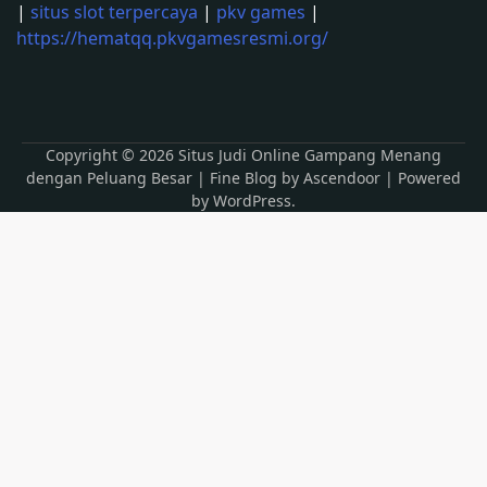
|
situs slot terpercaya
|
pkv games
|
https://hematqq.pkvgamesresmi.org/
Copyright © 2026
Situs Judi Online Gampang Menang
dengan Peluang Besar
| Fine Blog by
Ascendoor
| Powered
by
WordPress
.