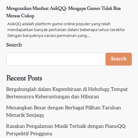
Menguraikan Manfaat AsikQQ: Mengapa Gamer Tidak Bisa
Merasa Cukup
AsikQQ adalah platform game online populer yang telah
mendapatkan banyak perhatian dalam beberapa tahun terakhir.
Dengan banyaknya variasi permainan yang…
Search
Search
Recent Posts
Bergabunglah dalam Kegembiraan di Hebohqq: Tempat
Bertemunya Keberuntungan dan Hiburan
Menangkan Besar dengan Berbagai Pilihan Taruhan
Menarik Senjaqq
Rasakan Pengalaman Musik Terbaik dengan PianoQQ:
Perspektif Pengguna