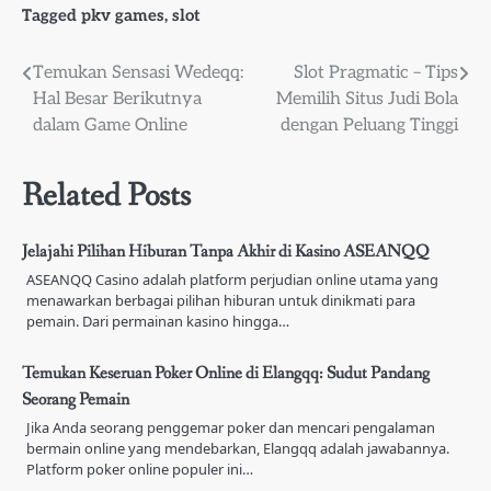
Tagged
pkv games
,
slot
Post
Temukan Sensasi Wedeqq:
Slot Pragmatic – Tips
Hal Besar Berikutnya
Memilih Situs Judi Bola
navigation
dalam Game Online
dengan Peluang Tinggi
Related Posts
Jelajahi Pilihan Hiburan Tanpa Akhir di Kasino ASEANQQ
ASEANQQ Casino adalah platform perjudian online utama yang
menawarkan berbagai pilihan hiburan untuk dinikmati para
pemain. Dari permainan kasino hingga…
Temukan Keseruan Poker Online di Elangqq: Sudut Pandang
Seorang Pemain
Jika Anda seorang penggemar poker dan mencari pengalaman
bermain online yang mendebarkan, Elangqq adalah jawabannya.
Platform poker online populer ini…