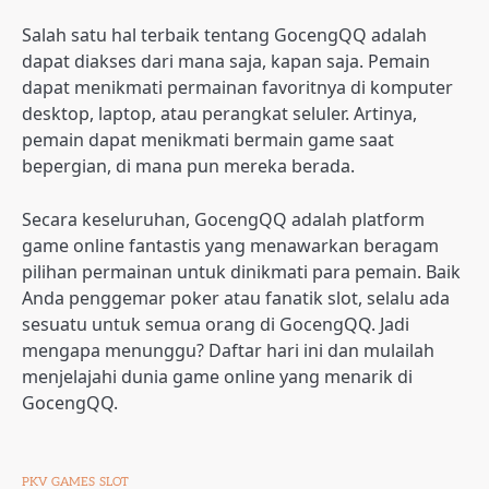
Salah satu hal terbaik tentang GocengQQ adalah
dapat diakses dari mana saja, kapan saja. Pemain
dapat menikmati permainan favoritnya di komputer
desktop, laptop, atau perangkat seluler. Artinya,
pemain dapat menikmati bermain game saat
bepergian, di mana pun mereka berada.
Secara keseluruhan, GocengQQ adalah platform
game online fantastis yang menawarkan beragam
pilihan permainan untuk dinikmati para pemain. Baik
Anda penggemar poker atau fanatik slot, selalu ada
sesuatu untuk semua orang di GocengQQ. Jadi
mengapa menunggu? Daftar hari ini dan mulailah
menjelajahi dunia game online yang menarik di
GocengQQ.
PKV GAMES
SLOT