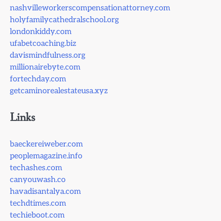
nashvilleworkerscompensationattorney.com
holyfamilycathedralschool.org
londonkiddy.com
ufabetcoaching.biz
davismindfulness.org
millionairebyte.com
fortechday.com
getcaminorealestateusa.xyz
Links
baeckereiweber.com
peoplemagazine.info
techashes.com
canyouwash.co
havadisantalya.com
techdtimes.com
techieboot.com