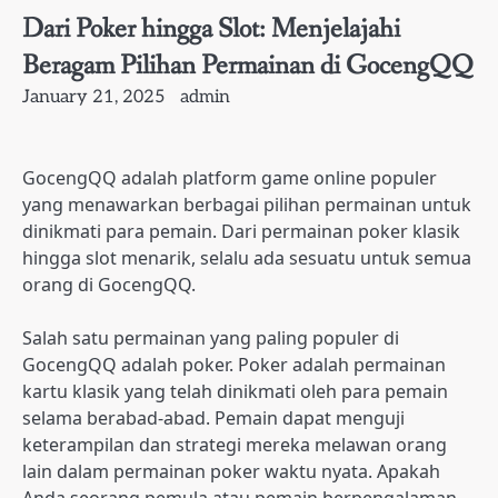
Dari Poker hingga Slot: Menjelajahi
Beragam Pilihan Permainan di GocengQQ
January 21, 2025
admin
GocengQQ adalah platform game online populer
yang menawarkan berbagai pilihan permainan untuk
dinikmati para pemain. Dari permainan poker klasik
hingga slot menarik, selalu ada sesuatu untuk semua
orang di GocengQQ.
Salah satu permainan yang paling populer di
GocengQQ adalah poker. Poker adalah permainan
kartu klasik yang telah dinikmati oleh para pemain
selama berabad-abad. Pemain dapat menguji
keterampilan dan strategi mereka melawan orang
lain dalam permainan poker waktu nyata. Apakah