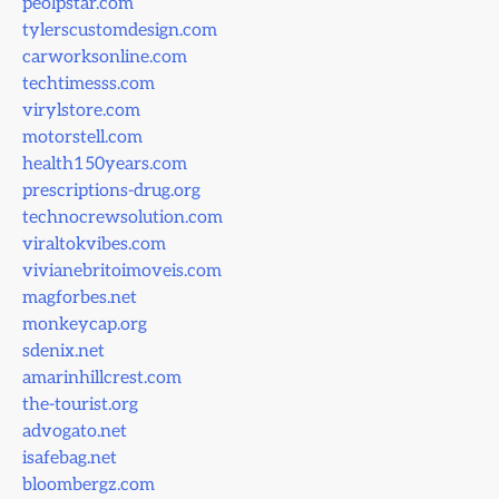
peolpstar.com
tylerscustomdesign.com
carworksonline.com
techtimesss.com
virylstore.com
motorstell.com
health150years.com
prescriptions-drug.org
technocrewsolution.com
viraltokvibes.com
vivianebritoimoveis.com
magforbes.net
monkeycap.org
sdenix.net
amarinhillcrest.com
the-tourist.org
advogato.net
isafebag.net
bloombergz.com