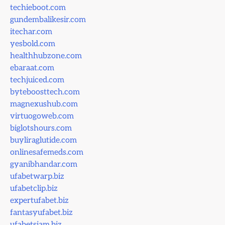
techieboot.com
gundembalikesir.com
itechar.com
yesbold.com
healthhubzone.com
ebaraat.com
techjuiced.com
byteboosttech.com
magnexushub.com
virtuogoweb.com
biglotshours.com
buyliraglutide.com
onlinesafemeds.com
gyanibhandar.com
ufabetwarp.biz
ufabetclip.biz
expertufabet.biz
fantasyufabet.biz
ufabetsiam.biz