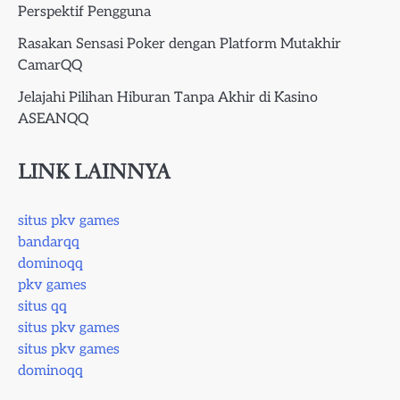
Perspektif Pengguna
Rasakan Sensasi Poker dengan Platform Mutakhir
CamarQQ
Jelajahi Pilihan Hiburan Tanpa Akhir di Kasino
ASEANQQ
LINK LAINNYA
situs pkv games
bandarqq
dominoqq
pkv games
situs qq
situs pkv games
situs pkv games
dominoqq