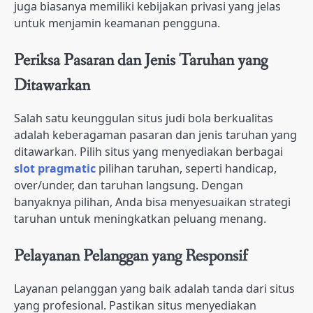
juga biasanya memiliki kebijakan privasi yang jelas
untuk menjamin keamanan pengguna.
Periksa Pasaran dan Jenis Taruhan yang
Ditawarkan
Salah satu keunggulan situs judi bola berkualitas
adalah keberagaman pasaran dan jenis taruhan yang
ditawarkan. Pilih situs yang menyediakan berbagai
slot pragmatic
pilihan taruhan, seperti handicap,
over/under, dan taruhan langsung. Dengan
banyaknya pilihan, Anda bisa menyesuaikan strategi
taruhan untuk meningkatkan peluang menang.
Pelayanan Pelanggan yang Responsif
Layanan pelanggan yang baik adalah tanda dari situs
yang profesional. Pastikan situs menyediakan