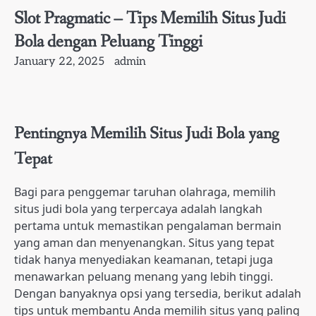
Slot Pragmatic – Tips Memilih Situs Judi
Bola dengan Peluang Tinggi
January 22, 2025
admin
Pentingnya Memilih Situs Judi Bola yang
Tepat
Bagi para penggemar taruhan olahraga, memilih
situs judi bola yang terpercaya adalah langkah
pertama untuk memastikan pengalaman bermain
yang aman dan menyenangkan. Situs yang tepat
tidak hanya menyediakan keamanan, tetapi juga
menawarkan peluang menang yang lebih tinggi.
Dengan banyaknya opsi yang tersedia, berikut adalah
tips untuk membantu Anda memilih situs yang paling