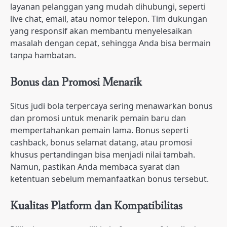
layanan pelanggan yang mudah dihubungi, seperti
live chat, email, atau nomor telepon. Tim dukungan
yang responsif akan membantu menyelesaikan
masalah dengan cepat, sehingga Anda bisa bermain
tanpa hambatan.
Bonus dan Promosi Menarik
Situs judi bola terpercaya sering menawarkan bonus
dan promosi untuk menarik pemain baru dan
mempertahankan pemain lama. Bonus seperti
cashback, bonus selamat datang, atau promosi
khusus pertandingan bisa menjadi nilai tambah.
Namun, pastikan Anda membaca syarat dan
ketentuan sebelum memanfaatkan bonus tersebut.
Kualitas Platform dan Kompatibilitas