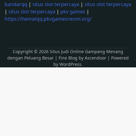
bandarqq
|
situs slot terpercaya
|
situs slot terpercaya
|
situs slot terpercaya
|
pkv games
|
https://hematqq.pkvgamesresmi.org/
Copyright © 2026
Situs Judi Online Gampang Menang
dengan Peluang Besar
| Fine Blog by
Ascendoor
| Powered
by
WordPress
.