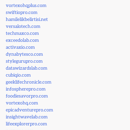
vortexohqplus.com
swiftiopro.com
hamilelikbelirtisi.net
versalotech.com
techmaxco.com
exceedolab.com
activaxio.com
dynabytesco.com
stylegurupro.com
datawizardslab.com
cubiqio.com
geeklifechronicle.com
infospherepro.com
foodiesavorpro.com
vortexohq.com
epicadventurepro.com
insightwavelab.com
lifeexplorerpro.com