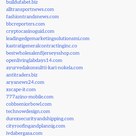
buildufabet.biz
alltransportnews.com
fashiontrandsnews.com
bbcreporters.com
cryptocasinoguid.com
leadingedgemarketingsolutionsmi.com
kastratigeneralcontractinginc.co
bestwholesalenfljerseysshop.com
openlivinglabdays14.com
ayurvedakonsultti-kari-nokela.com
antitraders.biz
aryanews24.com
xscape-it.com
777azino-mobile.com
cobbseniorbowl.com
technowdesign.com
durexsecurityandshipping.com
cityroofingandplannig.com
ivdabergasa.com