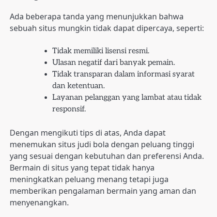
Ada beberapa tanda yang menunjukkan bahwa
sebuah situs mungkin tidak dapat dipercaya, seperti:
Tidak memiliki lisensi resmi.
Ulasan negatif dari banyak pemain.
Tidak transparan dalam informasi syarat
dan ketentuan.
Layanan pelanggan yang lambat atau tidak
responsif.
Dengan mengikuti tips di atas, Anda dapat
menemukan situs judi bola dengan peluang tinggi
yang sesuai dengan kebutuhan dan preferensi Anda.
Bermain di situs yang tepat tidak hanya
meningkatkan peluang menang tetapi juga
memberikan pengalaman bermain yang aman dan
menyenangkan.