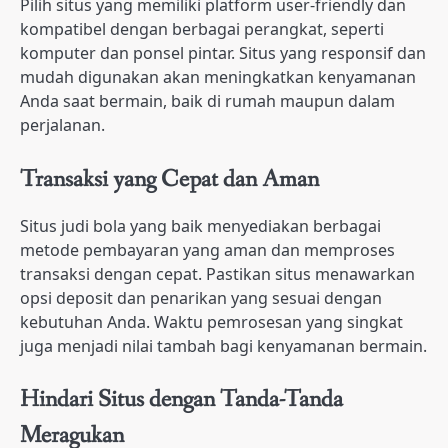
Pilih situs yang memiliki platform user-friendly dan
kompatibel dengan berbagai perangkat, seperti
komputer dan ponsel pintar. Situs yang responsif dan
mudah digunakan akan meningkatkan kenyamanan
Anda saat bermain, baik di rumah maupun dalam
perjalanan.
Transaksi yang Cepat dan Aman
Situs judi bola yang baik menyediakan berbagai
metode pembayaran yang aman dan memproses
transaksi dengan cepat. Pastikan situs menawarkan
opsi deposit dan penarikan yang sesuai dengan
kebutuhan Anda. Waktu pemrosesan yang singkat
juga menjadi nilai tambah bagi kenyamanan bermain.
Hindari Situs dengan Tanda-Tanda
Meragukan