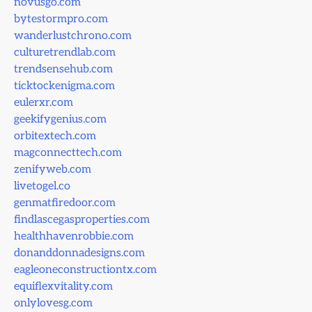
novusgo.com
bytestormpro.com
wanderlustchrono.com
culturetrendlab.com
trendsensehub.com
ticktockenigma.com
eulerxr.com
geekifygenius.com
orbitextech.com
magconnecttech.com
zenifyweb.com
livetogel.co
genmatfiredoor.com
findlascegasproperties.com
healthhavenrobbie.com
donanddonnadesigns.com
eagleoneconstructiontx.com
equiflexvitality.com
onlylovesg.com