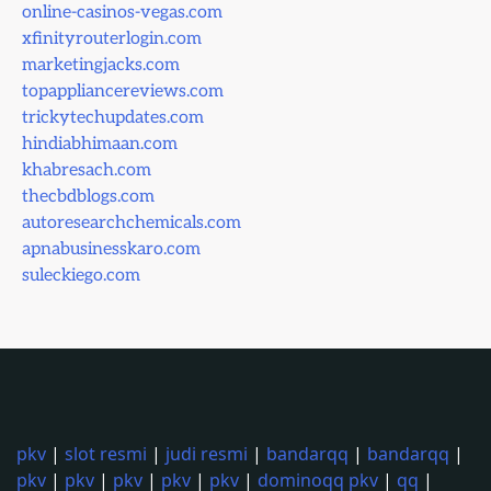
online-casinos-vegas.com
xfinityrouterlogin.com
marketingjacks.com
topappliancereviews.com
trickytechupdates.com
hindiabhimaan.com
khabresach.com
thecbdblogs.com
autoresearchchemicals.com
apnabusinesskaro.com
suleckiego.com
pkv
|
slot resmi
|
judi resmi
|
bandarqq
|
bandarqq
|
pkv
|
pkv
|
pkv
|
pkv
|
pkv
|
dominoqq pkv
|
qq
|