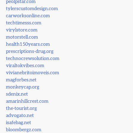
peolpstar.com
tylerscustomdesign.com
carworksonline.com
techtimesss.com
virylstore.com
motorstell.com
health150years.com
prescriptions-drug.org
technocrewsolution.com
viraltokvibes.com
vivianebritoimoveis.com
magforbes.net
monkeycap.org
sdenix.net
amarinhillcrest.com
the-tourist.org
advogato.net
isafebag.net
bloombergz.com