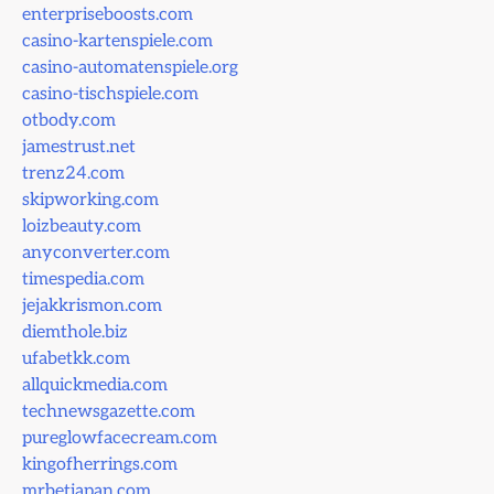
enterpriseboosts.com
casino-kartenspiele.com
casino-automatenspiele.org
casino-tischspiele.com
otbody.com
jamestrust.net
trenz24.com
skipworking.com
loizbeauty.com
anyconverter.com
timespedia.com
jejakkrismon.com
diemthole.biz
ufabetkk.com
allquickmedia.com
technewsgazette.com
pureglowfacecream.com
kingofherrings.com
mrbetjapan.com