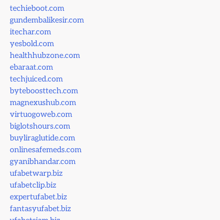
techieboot.com
gundembalikesir.com
itechar.com
yesbold.com
healthhubzone.com
ebaraat.com
techjuiced.com
byteboosttech.com
magnexushub.com
virtuogoweb.com
biglotshours.com
buyliraglutide.com
onlinesafemeds.com
gyanibhandar.com
ufabetwarp.biz
ufabetclip.biz
expertufabet.biz
fantasyufabet.biz