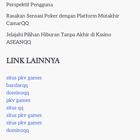
Perspektif Pengguna
Rasakan Sensasi Poker dengan Platform Mutakhir
CamarQQ
Jelajahi Pilihan Hiburan Tanpa Akhir di Kasino
ASEANQQ
LINK LAINNYA
situs pkv games
bandarqq
dominoqq
pkv games
situs qq
situs pkv games
situs pkv games
dominoqq