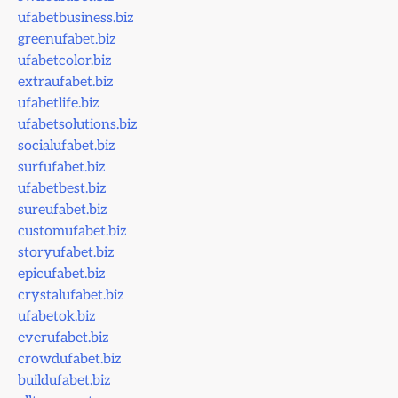
ufabetbusiness.biz
greenufabet.biz
ufabetcolor.biz
extraufabet.biz
ufabetlife.biz
ufabetsolutions.biz
socialufabet.biz
surfufabet.biz
ufabetbest.biz
sureufabet.biz
customufabet.biz
storyufabet.biz
epicufabet.biz
crystalufabet.biz
ufabetok.biz
everufabet.biz
crowdufabet.biz
buildufabet.biz