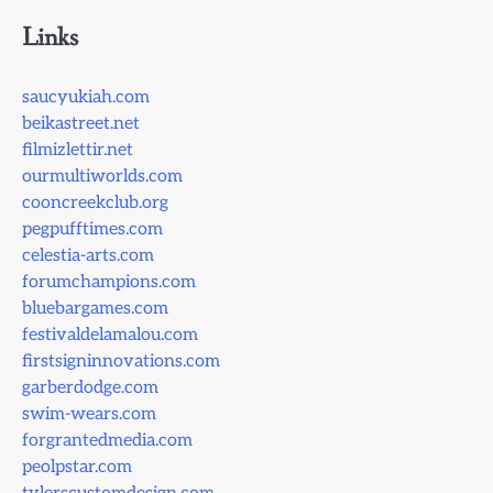
Links
saucyukiah.com
beikastreet.net
filmizlettir.net
ourmultiworlds.com
cooncreekclub.org
pegpufftimes.com
celestia-arts.com
forumchampions.com
bluebargames.com
festivaldelamalou.com
firstsigninnovations.com
garberdodge.com
swim-wears.com
forgrantedmedia.com
peolpstar.com