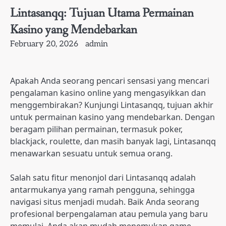
Lintasanqq: Tujuan Utama Permainan
Kasino yang Mendebarkan
February 20, 2026
admin
Apakah Anda seorang pencari sensasi yang mencari
pengalaman kasino online yang mengasyikkan dan
menggembirakan? Kunjungi Lintasanqq, tujuan akhir
untuk permainan kasino yang mendebarkan. Dengan
beragam pilihan permainan, termasuk poker,
blackjack, roulette, dan masih banyak lagi, Lintasanqq
menawarkan sesuatu untuk semua orang.
Salah satu fitur menonjol dari Lintasanqq adalah
antarmukanya yang ramah pengguna, sehingga
navigasi situs menjadi mudah. Baik Anda seorang
profesional berpengalaman atau pemula yang baru