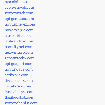
maxxiohub.com
zephyraweb.com
vortexaweb.com
optigeniusco.com
novuspherex.com
novaevopro.com
trusparktech.com
trubrandzhq.com
boostifynet.com
nexventpro.com
zephyrtechx.com
optigoxpert.com
novuswayz.com
actifypro.com
dynaboostx.com
instaflexco.com
innovistapro.com
flexiboostlab.com
vortexohqplus.com