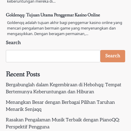
keberuntungan mereka di…
Goldenqq: Tujuan Utama Penggemar Kasino Online
Goldenqq adalah tujuan akhir bagi penggemar kasino online yang
mencari pengalaman bermain game yang menyenangkan dan
mengasyikkan. Dengan beragam permainan,…
Search
Search
Recent Posts
Bergabunglah dalam Kegembiraan di Hebohqq: Tempat
Bertemunya Keberuntungan dan Hiburan
Menangkan Besar dengan Berbagai Pilihan Taruhan
Menarik Senjaqq
Rasakan Pengalaman Musik Terbaik dengan PianoQQ:
Perspektif Pengguna