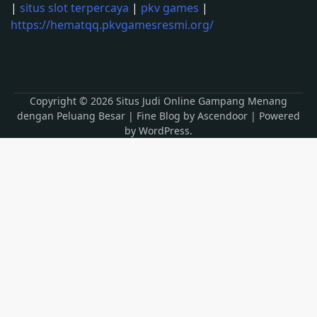
|
situs slot terpercaya
|
pkv games
|
https://hematqq.pkvgamesresmi.org/
Copyright © 2026
Situs Judi Online Gampang Menang
dengan Peluang Besar
| Fine Blog by
Ascendoor
| Powered
by
WordPress
.