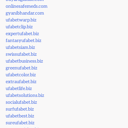
onlinesafemeds.com
gyanibhandar.com
ufabetwarp.biz
ufabetclip.biz
expertufabet.biz
fantasyufabet.biz
ufabetsiam.biz
swissufabet.biz
ufabetbusiness.biz
greenufabet.biz
ufabetcolor.biz
extraufabet.biz
ufabetlife.biz
ufabetsolutions.biz
socialufabet.biz
surfufabet.biz
ufabetbest.biz
sureufabet.biz