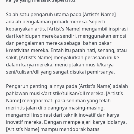
karya yang menarik seperti itu?
Salah satu pengaruh utama pada [Artist’s Name]
adalah pengalaman pribadi mereka. Seperti
kebanyakan artis, [Artist’s Name] mengambil inspirasi
dari kehidupan mereka sendiri, menggunakan emosi
dan pengalaman mereka sebagai bahan bakar
kreativitas mereka. Entah itu patah hati, senang, atau
sakit, [Artist’s Name] menyalurkan perasaan ini ke
dalam karya mereka, menciptakan musik/karya
seni/tulisan/dll yang sangat disukai pemirsanya.
Pengaruh penting lainnya pada [Artist’s Name] adalah
pahlawan musik/artistik/tulisan/dll mereka. [Artist’s
Name] menghormati para seniman yang telah
merintis jalan di bidangnya masing-masing,
mengambil inspirasi dari teknik inovatif dan karya
inovatif mereka. Dengan mempelajari karya idolanya,
[Artist’s Name] mampu mendobrak batas