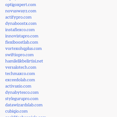
optigoxpert.com
novuswayz.com
actifypro.com
dynaboostx.com
instaflexco.com
innovistapro.com
flexiboostlab.com
vortexohqplus.com
swiftiopro.com
hamilelikbelirtisi.net
versalotech.com
techmaxco.com
exceedolab.com
activaxio.com
dynabytesco.com
stylegurupro.com
datawizardslab.com
cubiqio.com