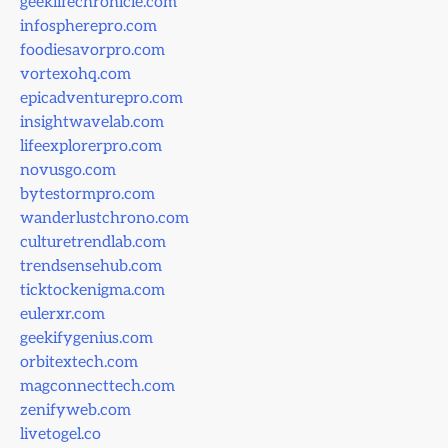
geeklifechronicle.com
infospherepro.com
foodiesavorpro.com
vortexohq.com
epicadventurepro.com
insightwavelab.com
lifeexplorerpro.com
novusgo.com
bytestormpro.com
wanderlustchrono.com
culturetrendlab.com
trendsensehub.com
ticktockenigma.com
eulerxr.com
geekifygenius.com
orbitextech.com
magconnecttech.com
zenifyweb.com
livetogel.co