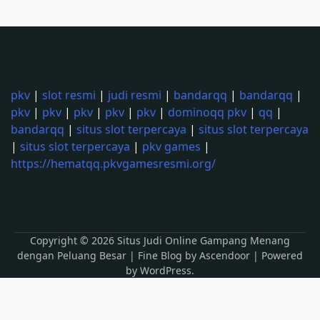
pkv
|
slot resmi
|
judi resmi
|
bandarqq
|
bandarqq
|
pkv
|
pkv
|
pkv
|
pkv
|
pkv
|
dominoqq pkv
|
qq
|
bandarqq
|
situs slot terpercaya
|
situs slot terpercaya
|
situs slot terpercaya
|
pkv games
|
https://hematqq.pkvgamesresmi.org/
Copyright © 2026
Situs Judi Online Gampang Menang
dengan Peluang Besar
| Fine Blog by
Ascendoor
| Powered
by
WordPress
.