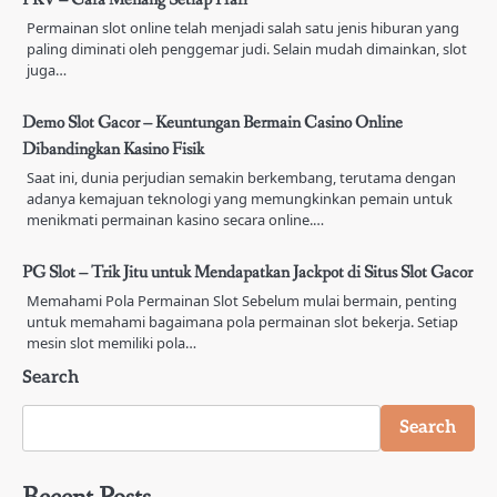
Permainan slot online telah menjadi salah satu jenis hiburan yang
paling diminati oleh penggemar judi. Selain mudah dimainkan, slot
juga…
Demo Slot Gacor – Keuntungan Bermain Casino Online
Dibandingkan Kasino Fisik
Saat ini, dunia perjudian semakin berkembang, terutama dengan
adanya kemajuan teknologi yang memungkinkan pemain untuk
menikmati permainan kasino secara online.…
PG Slot – Trik Jitu untuk Mendapatkan Jackpot di Situs Slot Gacor
Memahami Pola Permainan Slot Sebelum mulai bermain, penting
untuk memahami bagaimana pola permainan slot bekerja. Setiap
mesin slot memiliki pola…
Search
Search