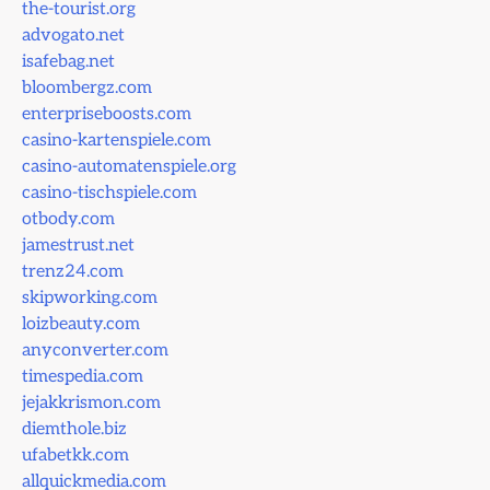
the-tourist.org
advogato.net
isafebag.net
bloombergz.com
enterpriseboosts.com
casino-kartenspiele.com
casino-automatenspiele.org
casino-tischspiele.com
otbody.com
jamestrust.net
trenz24.com
skipworking.com
loizbeauty.com
anyconverter.com
timespedia.com
jejakkrismon.com
diemthole.biz
ufabetkk.com
allquickmedia.com