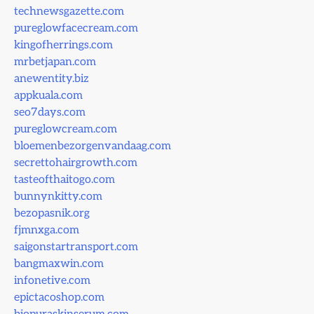
technewsgazette.com
pureglowfacecream.com
kingofherrings.com
mrbetjapan.com
anewentity.biz
appkuala.com
seo7days.com
pureglowcream.com
bloemenbezorgenvandaag.com
secrettohairgrowth.com
tasteofthaitogo.com
bunnynkitty.com
bezopasnik.org
fjmnxga.com
saigonstartransport.com
bangmaxwin.com
infonetive.com
epictacoshop.com