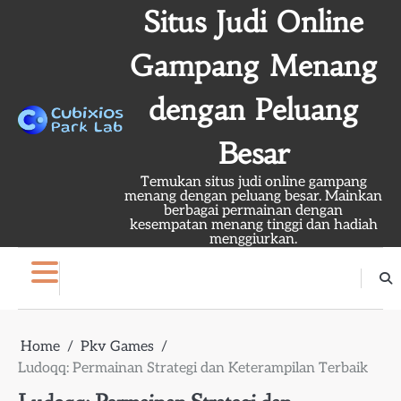
Skip
Situs Judi Online
to
content
Gampang Menang
dengan Peluang
Besar
Temukan situs judi online gampang
menang dengan peluang besar. Mainkan
berbagai permainan dengan
kesempatan menang tinggi dan hadiah
menggiurkan.
Home
Pkv Games
Ludoqq: Permainan Strategi dan Keterampilan Terbaik