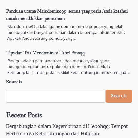
Panduan utama Maindomino99: semua yang perlu Anda ketahui
untuk menaklukkan permainan
Maindomino99 adalah game domino online populer yang telah
mendapatkan banyak perhatian dalam beberapa tahun terakhir.
Apakah Anda seorang pemula yang…
Tips dan Trik Mendominasi Tabel Pinoqq
Pinoqq adalah permainan seru dan mengasyikkan yang
menggabungkan unsur poker dan domino. Dibutuhkan
keterampilan, strategi, dan sedikit keberuntungan untuk menjadi…
Search
Search
Recent Posts
Bergabunglah dalam Kegembiraan di Hebohqq: Tempat
Bertemunya Keberuntungan dan Hiburan