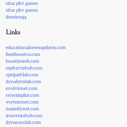
situs pkv games
situs pkv games
dominoqq
Links
educationalnewsupdates.com
flexiboostco.com
boostioweb.com
zephyrushub.com
optipathlab.com
dynabytelab.com
evolvionet.com
synexisplus.com
vortexonet.com
maxxifynet.com
innovexahub.com
dynacorelab.com