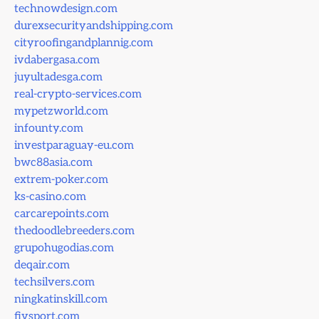
technowdesign.com
durexsecurityandshipping.com
cityroofingandplannig.com
ivdabergasa.com
juyultadesga.com
real-crypto-services.com
mypetzworld.com
infounty.com
investparaguay-eu.com
bwc88asia.com
extrem-poker.com
ks-casino.com
carcarepoints.com
thedoodlebreeders.com
grupohugodias.com
deqair.com
techsilvers.com
ningkatinskill.com
fivsport.com