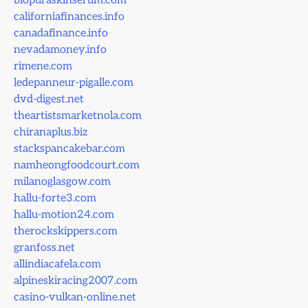
biopuraskinserum.com
californiafinances.info
canadafinance.info
nevadamoney.info
rimene.com
ledepanneur-pigalle.com
dvd-digest.net
theartistsmarketnola.com
chiranaplus.biz
stackspancakebar.com
namheongfoodcourt.com
milanoglasgow.com
hallu-forte3.com
hallu-motion24.com
therockskippers.com
granfoss.net
allindiacafela.com
alpineskiracing2007.com
casino-vulkan-online.net