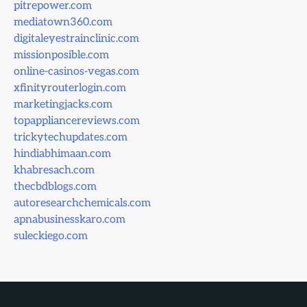
pitrepower.com
mediatown360.com
digitaleyestrainclinic.com
missionposible.com
online-casinos-vegas.com
xfinityrouterlogin.com
marketingjacks.com
topappliancereviews.com
trickytechupdates.com
hindiabhimaan.com
khabresach.com
thecbdblogs.com
autoresearchchemicals.com
apnabusinesskaro.com
suleckiego.com