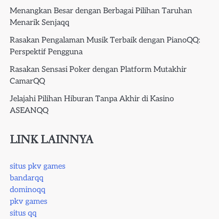
Menangkan Besar dengan Berbagai Pilihan Taruhan
Menarik Senjaqq
Rasakan Pengalaman Musik Terbaik dengan PianoQQ:
Perspektif Pengguna
Rasakan Sensasi Poker dengan Platform Mutakhir
CamarQQ
Jelajahi Pilihan Hiburan Tanpa Akhir di Kasino
ASEANQQ
LINK LAINNYA
situs pkv games
bandarqq
dominoqq
pkv games
situs qq