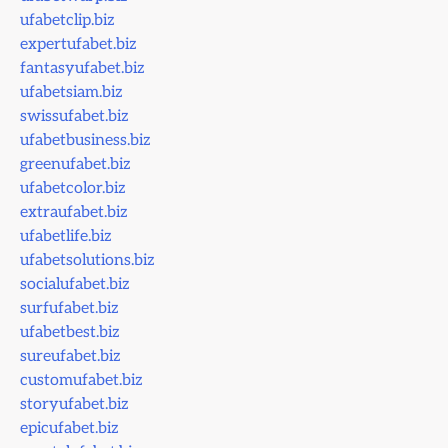
ufabetclip.biz
expertufabet.biz
fantasyufabet.biz
ufabetsiam.biz
swissufabet.biz
ufabetbusiness.biz
greenufabet.biz
ufabetcolor.biz
extraufabet.biz
ufabetlife.biz
ufabetsolutions.biz
socialufabet.biz
surfufabet.biz
ufabetbest.biz
sureufabet.biz
customufabet.biz
storyufabet.biz
epicufabet.biz