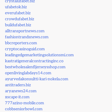
crystalufabet.biz
ufabetok.biz
everufabet.biz
crowdufabet.biz
buildufabet.biz
alltransportnews.com
fashiontrandsnews.com
bbcreporters.com
cryptocasinoguid.com
leadingedgemarketingsolutionsmi.com
kastratigeneralcontractinginc.co
bestwholesalenfljerseysshop.com
openlivinglabdays14.com
ayurvedakonsultti-kari-nokela.com
antitraders.biz
aryanews24.com
xscape-it.com
777azino-mobile.com
cobbseniorbowl.com