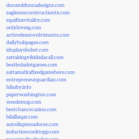
donanddonnadesigns.com
eagleoneconstructiontx.com
equiflexvitality.com
onlylovesg.com
activedesenvolvimento.com
dailyhubpages.com
idnplaysbobet.com
sattakingvikidadacall.com
bestbolaslotgames.com
sattamatkafixedgamehere.com
entrepreneurguardian.com
hibaby.info
paperwashington.com
weedemup.com
bestchancecasino.com
bilalliaqat.com
autodispensadores.com
inductioncooktopp.com