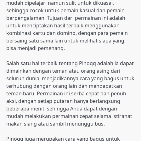
mudah dipelajari namun sulit untuk dikuasai,
sehingga cocok untuk pemain kasual dan pemain
berpengalaman. Tujuan dari permainan ini adalah
untuk menciptakan hasil terbaik menggunakan
kombinasi kartu dan domino, dengan para pemain
bersaing satu sama lain untuk melihat siapa yang
bisa menjadi pemenang.
Salah satu hal terbaik tentang Pinoqq adalah ia dapat
dimainkan dengan teman atau orang asing dari
seluruh dunia, menjadikannya cara yang bagus untuk
terhubung dengan orang lain dan mendapatkan
teman baru. Permainan ini serba cepat dan penuh
aksi, dengan setiap putaran hanya berlangsung
beberapa menit, sehingga Anda dapat dengan
mudah melakukan permainan cepat selama istirahat
makan siang atau sambil menunggu bus.
Pinoqq juga merupakan cara yang bagus untuk