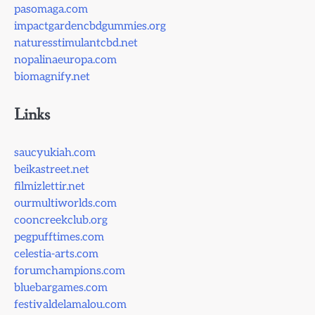
pasomaga.com
impactgardencbdgummies.org
naturesstimulantcbd.net
nopalinaeuropa.com
biomagnify.net
Links
saucyukiah.com
beikastreet.net
filmizlettir.net
ourmultiworlds.com
cooncreekclub.org
pegpufftimes.com
celestia-arts.com
forumchampions.com
bluebargames.com
festivaldelamalou.com