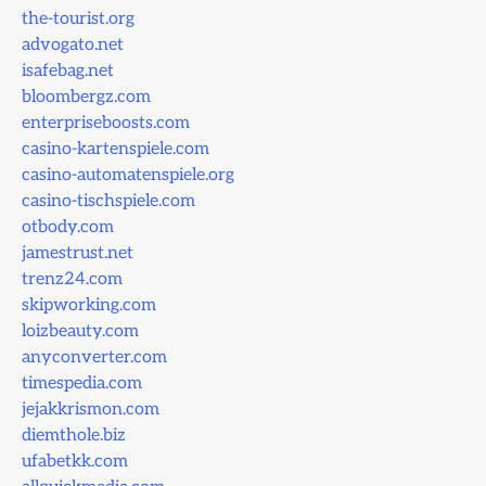
the-tourist.org
advogato.net
isafebag.net
bloombergz.com
enterpriseboosts.com
casino-kartenspiele.com
casino-automatenspiele.org
casino-tischspiele.com
otbody.com
jamestrust.net
trenz24.com
skipworking.com
loizbeauty.com
anyconverter.com
timespedia.com
jejakkrismon.com
diemthole.biz
ufabetkk.com