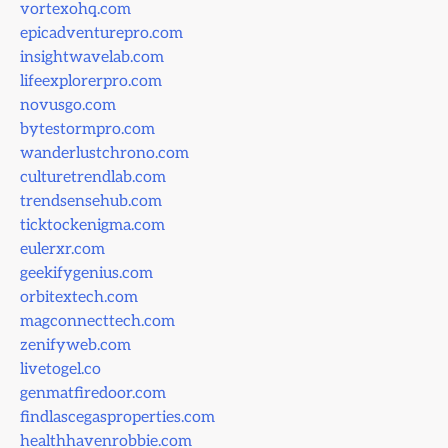
vortexohq.com
epicadventurepro.com
insightwavelab.com
lifeexplorerpro.com
novusgo.com
bytestormpro.com
wanderlustchrono.com
culturetrendlab.com
trendsensehub.com
ticktockenigma.com
eulerxr.com
geekifygenius.com
orbitextech.com
magconnecttech.com
zenifyweb.com
livetogel.co
genmatfiredoor.com
findlascegasproperties.com
healthhavenrobbie.com