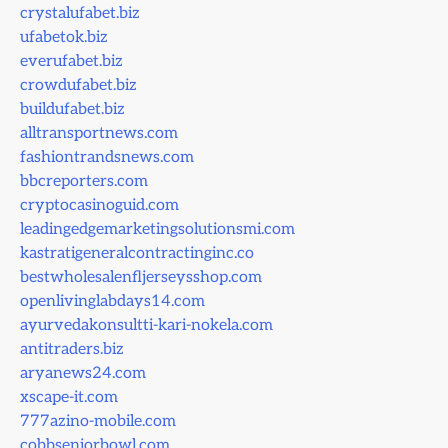
crystalufabet.biz
ufabetok.biz
everufabet.biz
crowdufabet.biz
buildufabet.biz
alltransportnews.com
fashiontrandsnews.com
bbcreporters.com
cryptocasinoguid.com
leadingedgemarketingsolutionsmi.com
kastratigeneralcontractinginc.co
bestwholesalenfljerseysshop.com
openlivinglabdays14.com
ayurvedakonsultti-kari-nokela.com
antitraders.biz
aryanews24.com
xscape-it.com
777azino-mobile.com
cobbseniorbowl.com