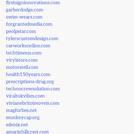
firstsigninnovations.com
garberdodge.com
swim-wears.com
forgrantedmedia.com
peolpstar.com
tylerscustomdesign.com
carworksonline.com
techtimesss.com
virylstore.com
motorstell.com
health150years.com
prescriptions-drug.org
technocrewsolution.com
viraltokvibes.com
vivianebritoimoveis.com
magforbes.net
monkeycap.org
sdenix.net
amarinhillcrest.com