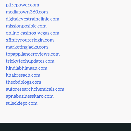
pitrepower.com
mediatown360.com
digitaleyestrainclinic.com
missionposible.com
online-casinos-vegas.com
xfinityrouterlogin.com
marketingjacks.com
topappliancereviews.com
trickytechupdates.com
hindiabhimaan.com
khabresach.com
thecbdblogs.com
autoresearchchemicals.com
apnabusinesskaro.com
suleckiego.com