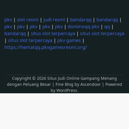
pkv
|
slot resmi
|
judi resmi
|
bandarqq
|
bandarqq
|
pkv
|
pkv
|
pkv
|
pkv
|
pkv
|
dominoqq pkv
|
qq
|
bandarqq
|
situs slot terpercaya
|
situs slot terpercaya
|
situs slot terpercaya
|
pkv games
|
https://hematqq.pkvgamesresmi.org/
Copyright © 2026
Situs Judi Online Gampang Menang
dengan Peluang Besar
| Fine Blog by
Ascendoor
| Powered
by
WordPress
.