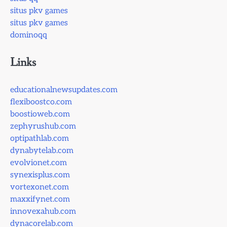
situs pkv games
situs pkv games
dominoqq
Links
educationalnewsupdates.com
flexiboostco.com
boostioweb.com
zephyrushub.com
optipathlab.com
dynabytelab.com
evolvionet.com
synexisplus.com
vortexonet.com
maxxifynet.com
innovexahub.com
dynacorelab.com