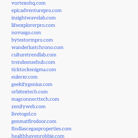
vortexohq.com
epicadventurepro.com
insightwavelab.com
lifeexplorerpro.com
novusgo.com
bytestormpro.com
wanderlustchrono.com
culturetrendlab.com
trendsensehub.com
ticktockenigma.com
eulerxr.com
geekifygenius.com
orbitextech.com
magconnecttech.com
zenifyweb.com
livetogel.co
genmatfiredoor.com
findlascegasproperties.com
healthhavenrobbie.com