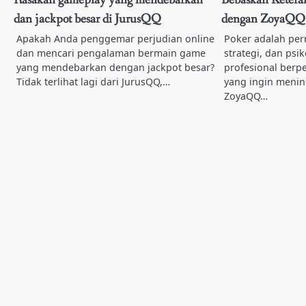
Rasakan gameplay yang mendebarkan
Bebaskan Ketera
dan jackpot besar di JurusQQ
dengan ZoyaQQ
Apakah Anda penggemar perjudian online
Poker adalah per
dan mencari pengalaman bermain game
strategi, dan psi
yang mendebarkan dengan jackpot besar?
profesional ber
Tidak terlihat lagi dari JurusQQ,…
yang ingin meni
ZoyaQQ…