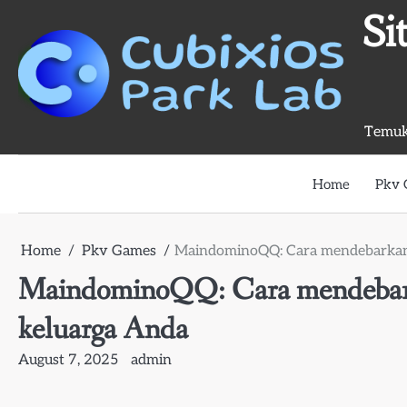
Skip
Si
to
content
Temuk
Home
Pkv 
Home
Pkv Games
MaindominoQQ: Cara mendebarkan
MaindominoQQ: Cara mendebark
keluarga Anda
August 7, 2025
admin