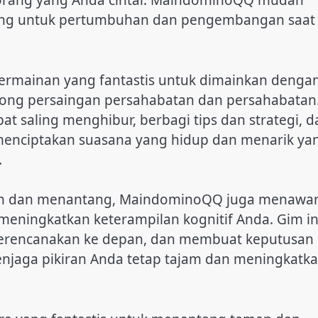
orang yang Anda cintai. MaindominoQQ mudah
ruang untuk pertumbuhan dan pengembangan saat
rmainan yang fantastis untuk dimainkan denga
rong persaingan persahabatan dan persahabatan
t saling menghibur, berbagi tips dan strategi, d
i menciptakan suasana yang hidup dan menarik ya
.
an dan menantang, MaindominoQQ juga menawa
meningkatkan keterampilan kognitif Anda. Gim in
 merencanakan ke depan, dan membuat keputusan
njaga pikiran Anda tetap tajam dan meningkatk