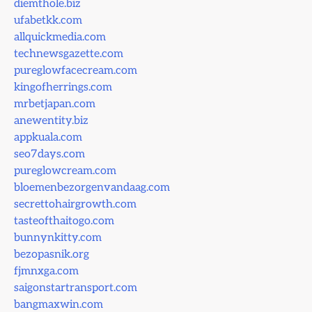
diemthole.biz
ufabetkk.com
allquickmedia.com
technewsgazette.com
pureglowfacecream.com
kingofherrings.com
mrbetjapan.com
anewentity.biz
appkuala.com
seo7days.com
pureglowcream.com
bloemenbezorgenvandaag.com
secrettohairgrowth.com
tasteofthaitogo.com
bunnynkitty.com
bezopasnik.org
fjmnxga.com
saigonstartransport.com
bangmaxwin.com