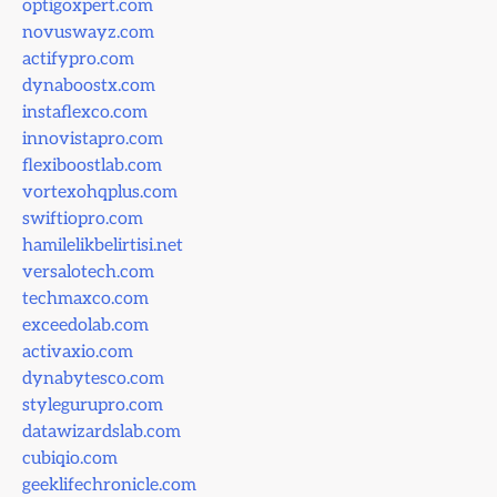
optigoxpert.com
novuswayz.com
actifypro.com
dynaboostx.com
instaflexco.com
innovistapro.com
flexiboostlab.com
vortexohqplus.com
swiftiopro.com
hamilelikbelirtisi.net
versalotech.com
techmaxco.com
exceedolab.com
activaxio.com
dynabytesco.com
stylegurupro.com
datawizardslab.com
cubiqio.com
geeklifechronicle.com