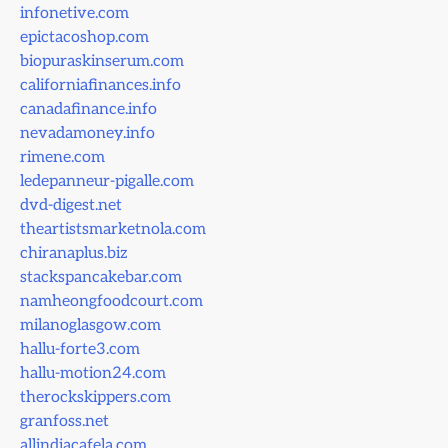
infonetive.com
epictacoshop.com
biopuraskinserum.com
californiafinances.info
canadafinance.info
nevadamoney.info
rimene.com
ledepanneur-pigalle.com
dvd-digest.net
theartistsmarketnola.com
chiranaplus.biz
stackspancakebar.com
namheongfoodcourt.com
milanoglasgow.com
hallu-forte3.com
hallu-motion24.com
therockskippers.com
granfoss.net
allindiacafela.com