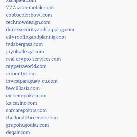
xscape-it.com
777azino-mobile.com
cobbseniorbowl.com
technowdesign.com
durexsecurityandshipping.com
cityroofingandplannig.com
ivdabergasa.com
juyultadesga.com
real-crypto-services.com
mypetzworld.com
infounty.com
investparaguay-eu.com
bwc88asia.com
extrem-poker.com
ks-casino.com
carcarepoints.com
thedoodlebreeders.com
grupohugodias.com
deqair.com