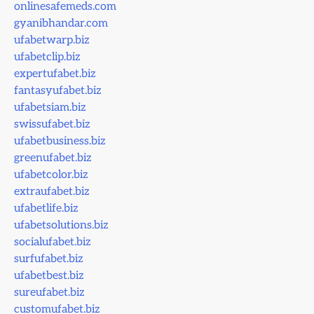
onlinesafemeds.com
gyanibhandar.com
ufabetwarp.biz
ufabetclip.biz
expertufabet.biz
fantasyufabet.biz
ufabetsiam.biz
swissufabet.biz
ufabetbusiness.biz
greenufabet.biz
ufabetcolor.biz
extraufabet.biz
ufabetlife.biz
ufabetsolutions.biz
socialufabet.biz
surfufabet.biz
ufabetbest.biz
sureufabet.biz
customufabet.biz