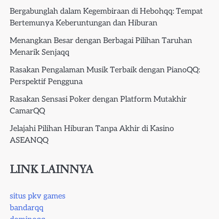
Bergabunglah dalam Kegembiraan di Hebohqq: Tempat
Bertemunya Keberuntungan dan Hiburan
Menangkan Besar dengan Berbagai Pilihan Taruhan
Menarik Senjaqq
Rasakan Pengalaman Musik Terbaik dengan PianoQQ:
Perspektif Pengguna
Rasakan Sensasi Poker dengan Platform Mutakhir
CamarQQ
Jelajahi Pilihan Hiburan Tanpa Akhir di Kasino
ASEANQQ
LINK LAINNYA
situs pkv games
bandarqq