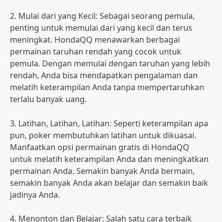
2. Mulai dari yang Kecil: Sebagai seorang pemula,
penting untuk memulai dari yang kecil dan terus
meningkat. HondaQQ menawarkan berbagai
permainan taruhan rendah yang cocok untuk
pemula. Dengan memulai dengan taruhan yang lebih
rendah, Anda bisa mendapatkan pengalaman dan
melatih keterampilan Anda tanpa mempertaruhkan
terlalu banyak uang.
3. Latihan, Latihan, Latihan: Seperti keterampilan apa
pun, poker membutuhkan latihan untuk dikuasai.
Manfaatkan opsi permainan gratis di HondaQQ
untuk melatih keterampilan Anda dan meningkatkan
permainan Anda. Semakin banyak Anda bermain,
semakin banyak Anda akan belajar dan semakin baik
jadinya Anda.
4. Menonton dan Belajar: Salah satu cara terbaik