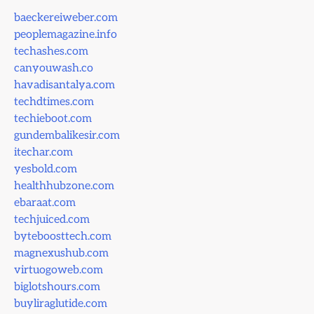
baeckereiweber.com
peoplemagazine.info
techashes.com
canyouwash.co
havadisantalya.com
techdtimes.com
techieboot.com
gundembalikesir.com
itechar.com
yesbold.com
healthhubzone.com
ebaraat.com
techjuiced.com
byteboosttech.com
magnexushub.com
virtuogoweb.com
biglotshours.com
buyliraglutide.com