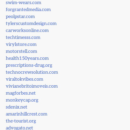
swim-wears.com
forgrantedmedia.com
peolpstar.com
tylerscustomdesign.com
carworksonline.com
techtimesss.com
virylstore.com
motorstell.com
health150years.com
prescriptions-drug.org
technocrewsolution.com
viraltokvibes.com
vivianebritoimoveis.com
magforbes.net
monkeycap.org
sdenix.net
amarinhillcrest.com
the-tourist.org
advogato.net