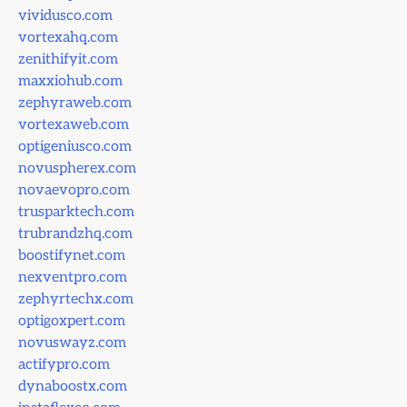
vividusco.com
vortexahq.com
zenithifyit.com
maxxiohub.com
zephyraweb.com
vortexaweb.com
optigeniusco.com
novuspherex.com
novaevopro.com
trusparktech.com
trubrandzhq.com
boostifynet.com
nexventpro.com
zephyrtechx.com
optigoxpert.com
novuswayz.com
actifypro.com
dynaboostx.com