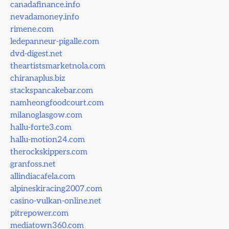
canadafinance.info
nevadamoney.info
rimene.com
ledepanneur-pigalle.com
dvd-digest.net
theartistsmarketnola.com
chiranaplus.biz
stackspancakebar.com
namheongfoodcourt.com
milanoglasgow.com
hallu-forte3.com
hallu-motion24.com
therockskippers.com
granfoss.net
allindiacafela.com
alpineskiracing2007.com
casino-vulkan-online.net
pitrepower.com
mediatown360.com