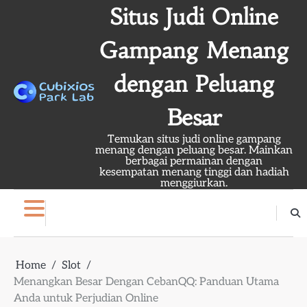
Skip
Situs Judi Online
to
content
Gampang Menang
dengan Peluang
Besar
Temukan situs judi online gampang
menang dengan peluang besar. Mainkan
berbagai permainan dengan
kesempatan menang tinggi dan hadiah
menggiurkan.
Home
Slot
Menangkan Besar Dengan CebanQQ: Panduan Utama
Anda untuk Perjudian Online