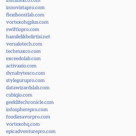
instaflexco.com
innovistapro.com
flexiboostlab.com
vortexohqplus.com
swiftiopro.com
hamilelikbelirtisi.net
versalotech.com
techmaxco.com
exceedolab.com
activaxio.com
dynabytesco.com
stylegurupro.com
datawizardslab.com
cubiqio.com
geeklifechronicle.com
infospherepro.com
foodiesavorpro.com
vortexohq.com
epicadventurepro.com