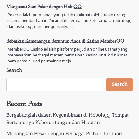
Menguasai Seni Poker dengan HobiQQ
Poker adalah permainan yang telah dinikmati oleh jutaan orang
selama berabad-abad. Ini adalah permainan keterampilan, strategi,
dan psikologi, dan menguasainya…
Bebaskan Kemenangan Beruntun Anda di Kasino MemberQQ
MemberQQ Casino adalah platform perjudian online utama yang
menawarkan berbagai macam permainan kasino untuk dinikmati
para pemain. Dari permainan meja…
Search
Search
Recent Posts
Bergabunglah dalam Kegembiraan di Hebohqq: Tempat
Bertemunya Keberuntungan dan Hiburan
Menangkan Besar dengan Berbagai Pilihan Taruhan