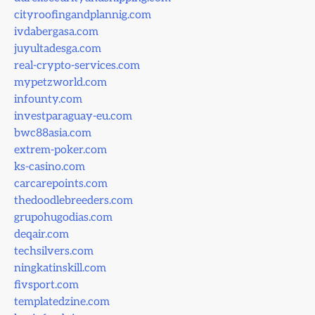
cityroofingandplannig.com
ivdabergasa.com
juyultadesga.com
real-crypto-services.com
mypetzworld.com
infounty.com
investparaguay-eu.com
bwc88asia.com
extrem-poker.com
ks-casino.com
carcarepoints.com
thedoodlebreeders.com
grupohugodias.com
deqair.com
techsilvers.com
ningkatinskill.com
fivsport.com
templatedzine.com