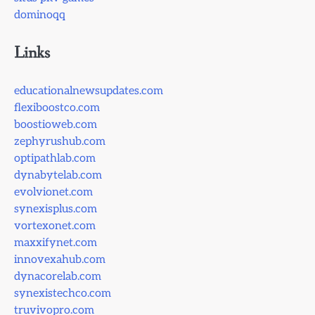
dominoqq
Links
educationalnewsupdates.com
flexiboostco.com
boostioweb.com
zephyrushub.com
optipathlab.com
dynabytelab.com
evolvionet.com
synexisplus.com
vortexonet.com
maxxifynet.com
innovexahub.com
dynacorelab.com
synexistechco.com
truvivopro.com