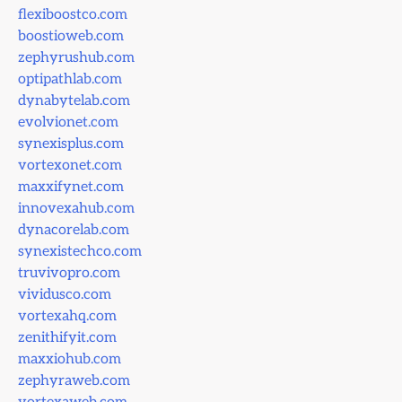
flexiboostco.com
boostioweb.com
zephyrushub.com
optipathlab.com
dynabytelab.com
evolvionet.com
synexisplus.com
vortexonet.com
maxxifynet.com
innovexahub.com
dynacorelab.com
synexistechco.com
truvivopro.com
vividusco.com
vortexahq.com
zenithifyit.com
maxxiohub.com
zephyraweb.com