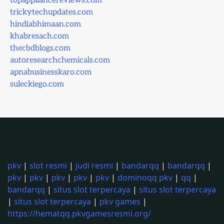
topappliancereviews.com
trickytechupdates.com
hindiabhimaan.com
khabresach.com
thecbdblogs.com
autoresearchchemicals.com
apnabusinesskaro.com
suleckiego.com
pkv
|
slot resmi
|
judi resmi
|
bandarqq
|
bandarqq
|
pkv
|
pkv
|
pkv
|
pkv
|
pkv
|
dominoqq pkv
|
qq
|
bandarqq
|
situs slot terpercaya
|
situs slot terpercaya
|
situs slot terpercaya
|
pkv games
|
https://hematqq.pkvgamesresmi.org/