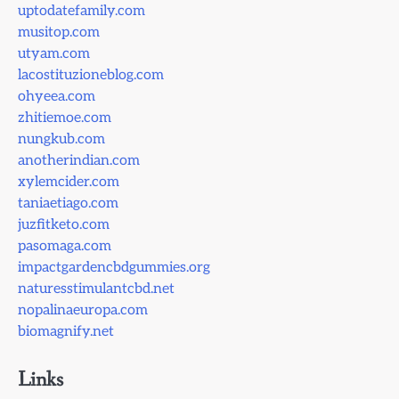
uptodatefamily.com
musitop.com
utyam.com
lacostituzioneblog.com
ohyeea.com
zhitiemoe.com
nungkub.com
anotherindian.com
xylemcider.com
taniaetiago.com
juzfitketo.com
pasomaga.com
impactgardencbdgummies.org
naturesstimulantcbd.net
nopalinaeuropa.com
biomagnify.net
Links