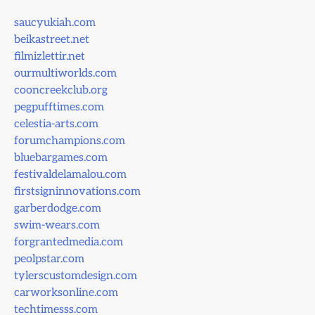
saucyukiah.com
beikastreet.net
filmizlettir.net
ourmultiworlds.com
cooncreekclub.org
pegpufftimes.com
celestia-arts.com
forumchampions.com
bluebargames.com
festivaldelamalou.com
firstsigninnovations.com
garberdodge.com
swim-wears.com
forgrantedmedia.com
peolpstar.com
tylerscustomdesign.com
carworksonline.com
techtimesss.com