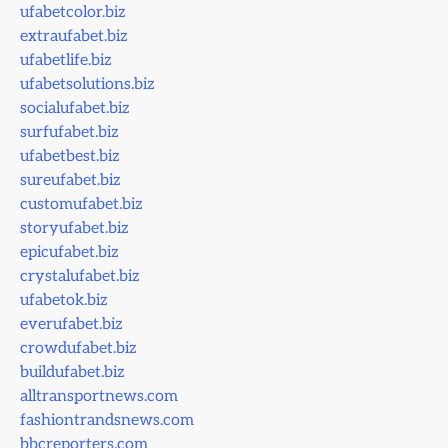
ufabetcolor.biz
extraufabet.biz
ufabetlife.biz
ufabetsolutions.biz
socialufabet.biz
surfufabet.biz
ufabetbest.biz
sureufabet.biz
customufabet.biz
storyufabet.biz
epicufabet.biz
crystalufabet.biz
ufabetok.biz
everufabet.biz
crowdufabet.biz
buildufabet.biz
alltransportnews.com
fashiontrandsnews.com
bbcreporters.com