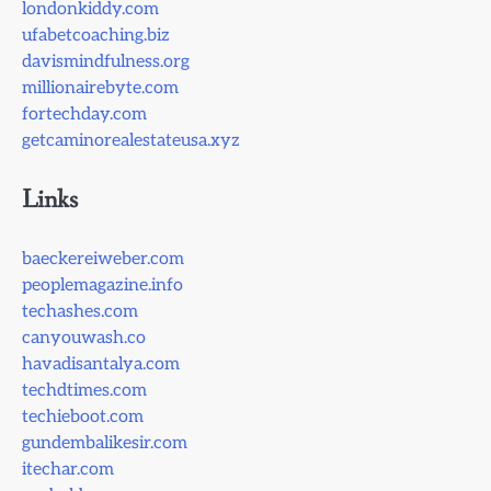
londonkiddy.com
ufabetcoaching.biz
davismindfulness.org
millionairebyte.com
fortechday.com
getcaminorealestateusa.xyz
Links
baeckereiweber.com
peoplemagazine.info
techashes.com
canyouwash.co
havadisantalya.com
techdtimes.com
techieboot.com
gundembalikesir.com
itechar.com