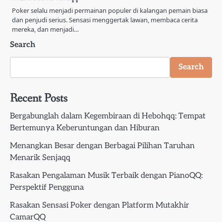
Poker selalu menjadi permainan populer di kalangan pemain biasa
dan penjudi serius. Sensasi menggertak lawan, membaca cerita
mereka, dan menjadi…
Search
Search
Recent Posts
Bergabunglah dalam Kegembiraan di Hebohqq: Tempat
Bertemunya Keberuntungan dan Hiburan
Menangkan Besar dengan Berbagai Pilihan Taruhan
Menarik Senjaqq
Rasakan Pengalaman Musik Terbaik dengan PianoQQ:
Perspektif Pengguna
Rasakan Sensasi Poker dengan Platform Mutakhir
CamarQQ