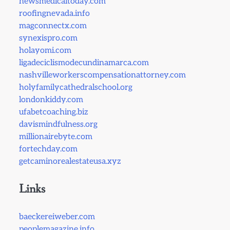
newsmedicaltoday.com
roofingnevada.info
magconnectx.com
synexispro.com
holayomi.com
ligadeciclismodecundinamarca.com
nashvilleworkerscompensationattorney.com
holyfamilycathedralschool.org
londonkiddy.com
ufabetcoaching.biz
davismindfulness.org
millionairebyte.com
fortechday.com
getcaminorealestateusa.xyz
Links
baeckereiweber.com
peoplemagazine.info