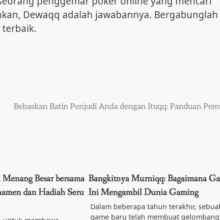
 seorang penggemar poker online yang mencari
inkan, Dewaqq adalah jawabannya. Bergabunglah
 terbaik.
Bebaskan Batin Penjudi Anda dengan Ituqq: Panduan Pem
k Menang Besar bersama
Bangkitnya Murniqq: Bagaimana G
amen dan Hadiah Seru
Ini Mengambil Dunia Gaming
Dalam beberapa tahun terakhir, sebua
game baru telah membuat gelombang