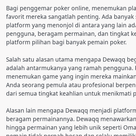
Bagi penggemar poker online, menemukan pl
favorit mereka sangatlah penting. Ada banyak se
platform yang menonjol di antara yang lain 
pengguna, beragam permainan, dan tingkat k
platform pilihan bagi banyak pemain poker.
Salah satu alasan utama mengapa Dewaqq beg
adalah antarmukanya yang ramah pengguna. 
menemukan game yang ingin mereka mainkan 
Anda seorang pemula atau profesional ber
dari semua tingkat keahlian untuk menikmati 
Alasan lain mengapa Dewaqq menjadi platform
beragam permainannya. Dewaqq menawarkan ber
hingga permainan yang lebih unik seperti Oma