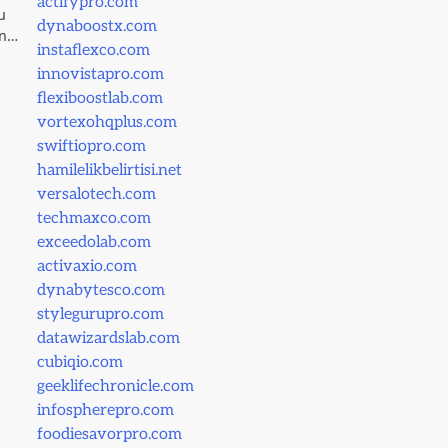
actifypro.com
u
dynaboostx.com
en…
instaflexco.com
innovistapro.com
flexiboostlab.com
vortexohqplus.com
swiftiopro.com
hamilelikbelirtisi.net
versalotech.com
techmaxco.com
exceedolab.com
activaxio.com
dynabytesco.com
stylegurupro.com
datawizardslab.com
cubiqio.com
geeklifechronicle.com
infospherepro.com
foodiesavorpro.com