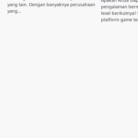
Apakah Anda si
yang lain. Dengan banyaknya perusahaan
pengalaman berm
yang…
level berikutnya
platform game t