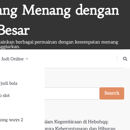
pang Menang dengan
Besar
 Mainkan berbagai permainan dengan kesempatan menang
nggiurkan.
s Judi Online
r Online
Search
han Bola
 judi bola
Search
 games
et88
 Slot Online
 slot
arqq
et
Recent Posts
ino99
ong ways 2
Bergabunglah dalam Kegembiraan di Hebohqq:
Tempat Bertemunya Keberuntungan dan Hiburan