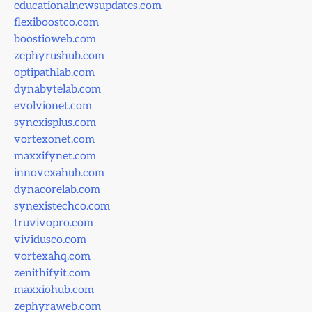
educationalnewsupdates.com
flexiboostco.com
boostioweb.com
zephyrushub.com
optipathlab.com
dynabytelab.com
evolvionet.com
synexisplus.com
vortexonet.com
maxxifynet.com
innovexahub.com
dynacorelab.com
synexistechco.com
truvivopro.com
vividusco.com
vortexahq.com
zenithifyit.com
maxxiohub.com
zephyraweb.com