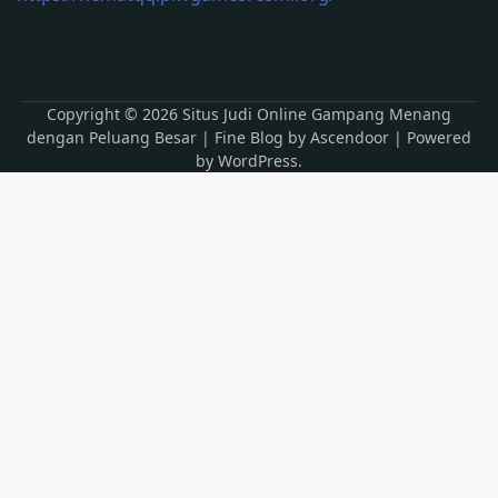
Copyright © 2026
Situs Judi Online Gampang Menang
dengan Peluang Besar
| Fine Blog by
Ascendoor
| Powered
by
WordPress
.