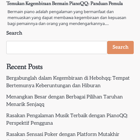
Temukan Kegembiraan Bermain PianoQQ: Panduan Pemula
Bermain piano adalah pengalaman yang bermanfaat dan
memuaskan yang dapat membawa kegembiraan dan kepuasan
bagi pemainnya dan orang yang mendengarkannya.…
Search
Search
Recent Posts
Bergabunglah dalam Kegembiraan di Hebohqq: Tempat
Bertemunya Keberuntungan dan Hiburan
Menangkan Besar dengan Berbagai Pilihan Taruhan
Menarik Senjaqq
Rasakan Pengalaman Musik Terbaik dengan PianoQQ:
Perspektif Pengguna
Rasakan Sensasi Poker dengan Platform Mutakhir