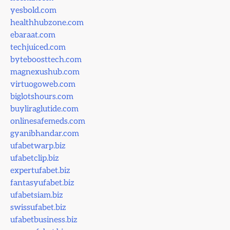
yesbold.com
healthhubzone.com
ebaraat.com
techjuiced.com
byteboosttech.com
magnexushub.com
virtuogoweb.com
biglotshours.com
buyliraglutide.com
onlinesafemeds.com
gyanibhandar.com
ufabetwarp.biz
ufabetclip.biz
expertufabet.biz
fantasyufabet.biz
ufabetsiam.biz
swissufabet.biz
ufabetbusiness.biz