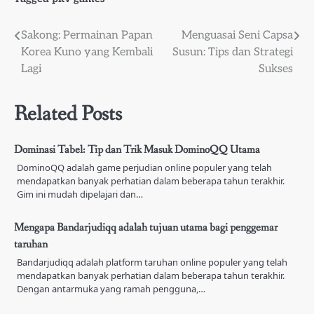
Post
Sakong: Permainan Papan
Menguasai Seni Capsa
Korea Kuno yang Kembali
Susun: Tips dan Strategi
navigation
Lagi
Sukses
Related Posts
Dominasi Tabel: Tip dan Trik Masuk DominoQQ Utama
DominoQQ adalah game perjudian online populer yang telah
mendapatkan banyak perhatian dalam beberapa tahun terakhir.
Gim ini mudah dipelajari dan…
Mengapa Bandarjudiqq adalah tujuan utama bagi penggemar
taruhan
Bandarjudiqq adalah platform taruhan online populer yang telah
mendapatkan banyak perhatian dalam beberapa tahun terakhir.
Dengan antarmuka yang ramah pengguna,…