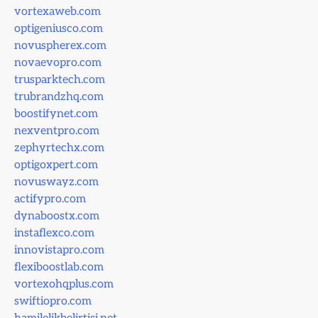
vortexaweb.com
optigeniusco.com
novuspherex.com
novaevopro.com
trusparktech.com
trubrandzhq.com
boostifynet.com
nexventpro.com
zephyrtechx.com
optigoxpert.com
novuswayz.com
actifypro.com
dynaboostx.com
instaflexco.com
innovistapro.com
flexiboostlab.com
vortexohqplus.com
swiftiopro.com