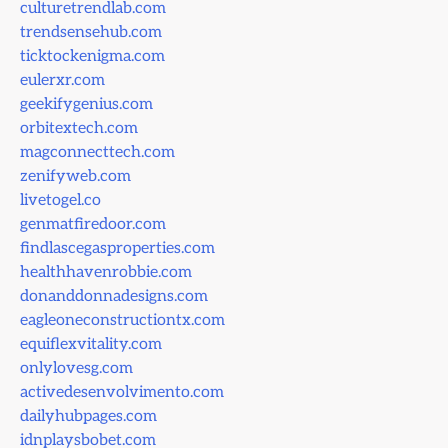
culturetrendlab.com
trendsensehub.com
ticktockenigma.com
eulerxr.com
geekifygenius.com
orbitextech.com
magconnecttech.com
zenifyweb.com
livetogel.co
genmatfiredoor.com
findlascegasproperties.com
healthhavenrobbie.com
donanddonnadesigns.com
eagleoneconstructiontx.com
equiflexvitality.com
onlylovesg.com
activedesenvolvimento.com
dailyhubpages.com
idnplaysbobet.com