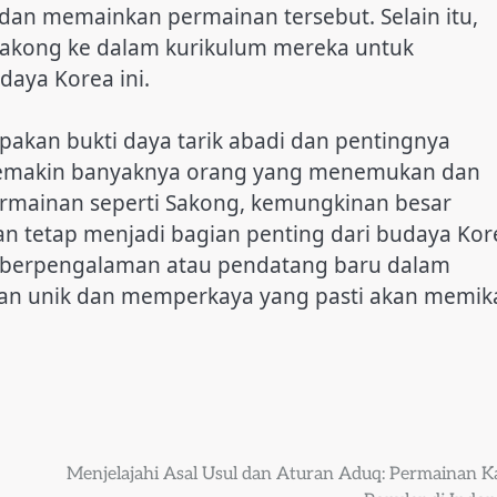
an memainkan permainan tersebut. Selain itu,
 Sakong ke dalam kurikulum mereka untuk
aya Korea ini.
akan bukti daya tarik abadi dan pentingnya
 semakin banyaknya orang yang menemukan dan
rmainan seperti Sakong, kemungkinan besar
n tetap menjadi bagian penting dari budaya Kor
 berpengalaman atau pendatang baru dalam
an unik dan memperkaya yang pasti akan memik
Menjelajahi Asal Usul dan Aturan Aduq: Permainan K