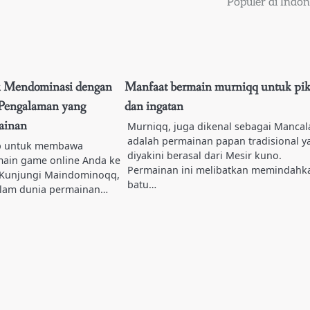
Populer di Indon
k Mendominasi dengan
Manfaat bermain murniqq untuk pik
Pengalaman yang
dan ingatan
ainan
Murniqq, juga dikenal sebagai Mancal
adalah permainan papan tradisional y
ap untuk membawa
diyakini berasal dari Mesir kuno.
ain game online Anda ke
Permainan ini melibatkan memindahk
? Kunjungi Maindominoqq,
batu…
lam dunia permainan…