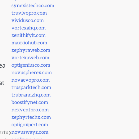
synexistechco.com
truvivopro.com
vividusco.com
vortexahq.com
zenithifyit.com
maxxiohub.com
zephyraweb.com
vortexaweb.com
ea
optigeniusco.com
novuspherex.com
novaevopro.com
at
trusparktech.com
trubrandzhq.com
boostifynet.com
nexventpro.com
zephyrtechx.com
optigoxpert.com
novuswayz.com
artu