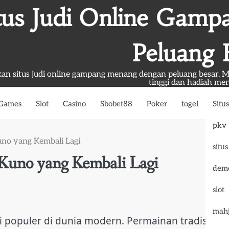
tus Judi Online Gam
Peluang 
an situs judi online gampang menang dengan peluang besar.
tinggi dan hadiah me
Games
Slot
Casino
Sbobet88
Poker
togel
Situ
Poke
pkv
no yang Kembali Lagi
qq
Taru
situs
Kuno yang Kembali Lagi
pkv
sbob
Judi
demo
band
sbob
slot
dom
mahj
populer di dunia modern. Permainan tradisional 