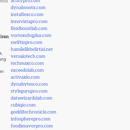
actifypro.com
esia
dynaboostx.com
instaflexco.com
innovistapro.com
flexiboostlab.com
vortexohqplus.com
iran
swiftiopro.com
hamilelikbelirtisi.net
a,
versalotech.com
ang
techmaxco.com
exceedolab.com
an
activaxio.com
dynabytesco.com
stylegurupro.com
datawizardslab.com
cubiqio.com
geeklifechronicle.com
infospherepro.com
foodiesavorpro.com