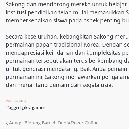
Sakong dan mendorong mereka untuk belajar d
institusi pendidikan telah mulai memasukkan
memperkenalkan siswa pada aspek penting bud
Secara keseluruhan, kebangkitan Sakong merup
permainan papan tradisional Korea. Dengan
mengapresiasi keindahan dan kompleksitas pe
permainan tersebut akan terus berkembang da
untuk generasi mendatang. Baik Anda pemain
permainan ini, Sakong menawarkan pengalam
dan menantang pemain dari segala usia.
PKV GAMES
Tagged
pkv games
Post
Aduqq: Bintang Baru di Dunia Poker Online