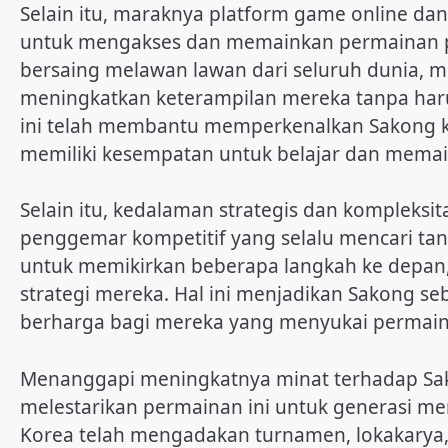
Selain itu, maraknya platform game online da
untuk mengakses dan memainkan permainan pap
bersaing melawan lawan dari seluruh dunia, 
meningkatkan keterampilan mereka tanpa harus 
ini telah membantu memperkenalkan Sakong 
memiliki kesempatan untuk belajar dan memai
Selain itu, kedalaman strategis dan kompleksi
penggemar kompetitif yang selalu mencari ta
untuk memikirkan beberapa langkah ke depan
strategi mereka. Hal ini menjadikan Sakong s
berharga bagi mereka yang menyukai permaina
Menanggapi meningkatnya minat terhadap Sa
melestarikan permainan ini untuk generasi me
Korea telah mengadakan turnamen, lokakarya,