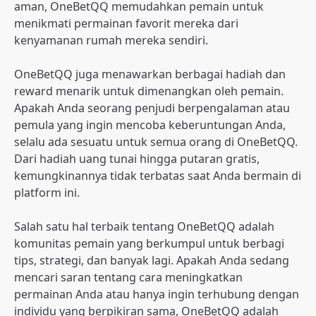
aman, OneBetQQ memudahkan pemain untuk
menikmati permainan favorit mereka dari
kenyamanan rumah mereka sendiri.
OneBetQQ juga menawarkan berbagai hadiah dan
reward menarik untuk dimenangkan oleh pemain.
Apakah Anda seorang penjudi berpengalaman atau
pemula yang ingin mencoba keberuntungan Anda,
selalu ada sesuatu untuk semua orang di OneBetQQ.
Dari hadiah uang tunai hingga putaran gratis,
kemungkinannya tidak terbatas saat Anda bermain di
platform ini.
Salah satu hal terbaik tentang OneBetQQ adalah
komunitas pemain yang berkumpul untuk berbagi
tips, strategi, dan banyak lagi. Apakah Anda sedang
mencari saran tentang cara meningkatkan
permainan Anda atau hanya ingin terhubung dengan
individu yang berpikiran sama, OneBetQQ adalah