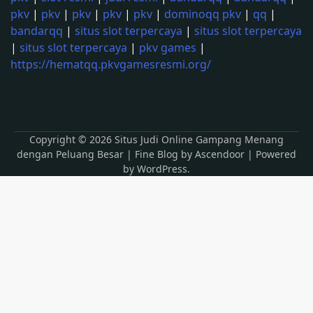
pkv
|
pkv
|
pkv
|
pkv
|
pkv
|
dominoqq pkv
|
qq
|
bandarqq
|
situs slot terpercaya
|
situs slot terpercaya
|
situs slot terpercaya
|
pkv games
|
https://hematqq.pkvgamesresmi.org/
Copyright © 2026
Situs Judi Online Gampang Menang
dengan Peluang Besar
| Fine Blog by
Ascendoor
| Powered
by
WordPress
.