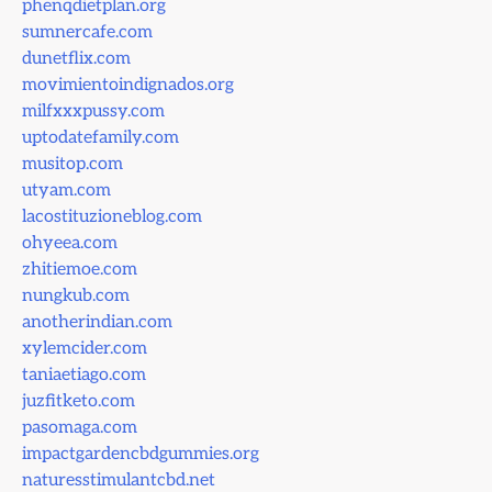
phenqdietplan.org
sumnercafe.com
dunetflix.com
movimientoindignados.org
milfxxxpussy.com
uptodatefamily.com
musitop.com
utyam.com
lacostituzioneblog.com
ohyeea.com
zhitiemoe.com
nungkub.com
anotherindian.com
xylemcider.com
taniaetiago.com
juzfitketo.com
pasomaga.com
impactgardencbdgummies.org
naturesstimulantcbd.net