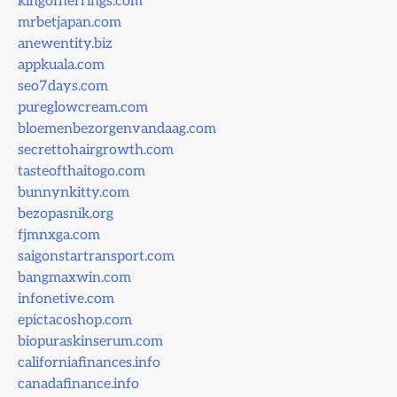
kingofherrings.com
mrbetjapan.com
anewentity.biz
appkuala.com
seo7days.com
pureglowcream.com
bloemenbezorgenvandaag.com
secrettohairgrowth.com
tasteofthaitogo.com
bunnynkitty.com
bezopasnik.org
fjmnxga.com
saigonstartransport.com
bangmaxwin.com
infonetive.com
epictacoshop.com
biopuraskinserum.com
californiafinances.info
canadafinance.info