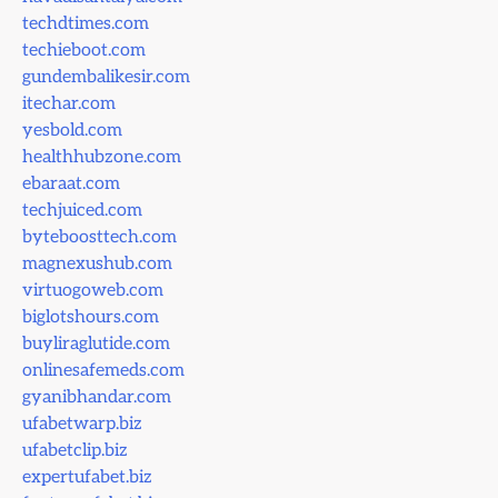
techdtimes.com
techieboot.com
gundembalikesir.com
itechar.com
yesbold.com
healthhubzone.com
ebaraat.com
techjuiced.com
byteboosttech.com
magnexushub.com
virtuogoweb.com
biglotshours.com
buyliraglutide.com
onlinesafemeds.com
gyanibhandar.com
ufabetwarp.biz
ufabetclip.biz
expertufabet.biz