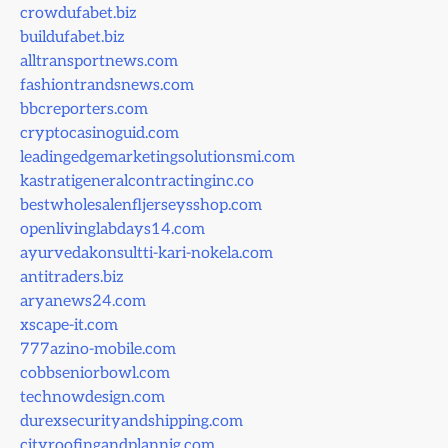
crowdufabet.biz
buildufabet.biz
alltransportnews.com
fashiontrandsnews.com
bbcreporters.com
cryptocasinoguid.com
leadingedgemarketingsolutionsmi.com
kastratigeneralcontractinginc.co
bestwholesalenfljerseysshop.com
openlivinglabdays14.com
ayurvedakonsultti-kari-nokela.com
antitraders.biz
aryanews24.com
xscape-it.com
777azino-mobile.com
cobbseniorbowl.com
technowdesign.com
durexsecurityandshipping.com
cityroofingandplannig.com