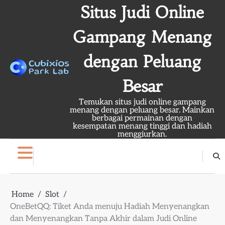
Skip
Situs Judi Online
to
content
Gampang Menang
dengan Peluang
Besar
Temukan situs judi online gampang
menang dengan peluang besar. Mainkan
berbagai permainan dengan
kesempatan menang tinggi dan hadiah
menggiurkan.
Home
Slot
OneBetQQ: Tiket Anda menuju Hadiah Menyenangkan
dan Menyenangkan Tanpa Akhir dalam Judi Online