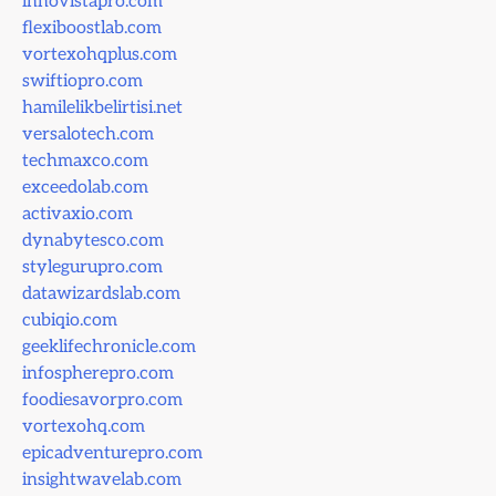
innovistapro.com
flexiboostlab.com
vortexohqplus.com
swiftiopro.com
hamilelikbelirtisi.net
versalotech.com
techmaxco.com
exceedolab.com
activaxio.com
dynabytesco.com
stylegurupro.com
datawizardslab.com
cubiqio.com
geeklifechronicle.com
infospherepro.com
foodiesavorpro.com
vortexohq.com
epicadventurepro.com
insightwavelab.com