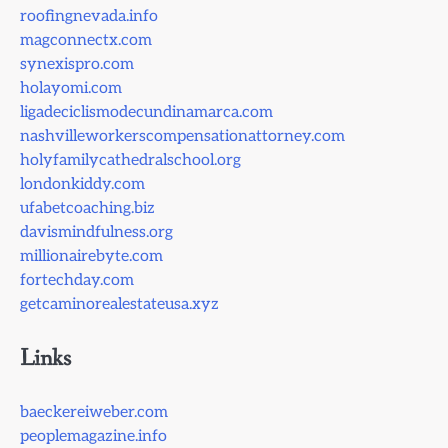
roofingnevada.info
magconnectx.com
synexispro.com
holayomi.com
ligadeciclismodecundinamarca.com
nashvilleworkerscompensationattorney.com
holyfamilycathedralschool.org
londonkiddy.com
ufabetcoaching.biz
davismindfulness.org
millionairebyte.com
fortechday.com
getcaminorealestateusa.xyz
Links
baeckereiweber.com
peoplemagazine.info