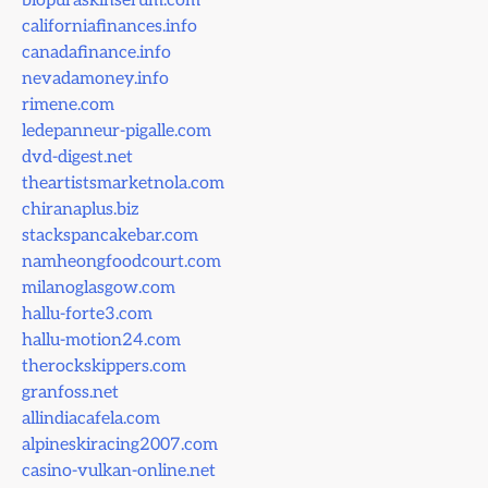
biopuraskinserum.com
californiafinances.info
canadafinance.info
nevadamoney.info
rimene.com
ledepanneur-pigalle.com
dvd-digest.net
theartistsmarketnola.com
chiranaplus.biz
stackspancakebar.com
namheongfoodcourt.com
milanoglasgow.com
hallu-forte3.com
hallu-motion24.com
therockskippers.com
granfoss.net
allindiacafela.com
alpineskiracing2007.com
casino-vulkan-online.net