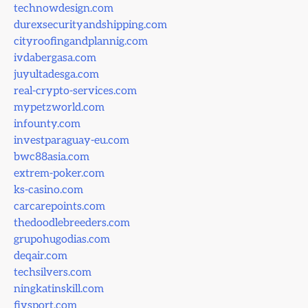
technowdesign.com
durexsecurityandshipping.com
cityroofingandplannig.com
ivdabergasa.com
juyultadesga.com
real-crypto-services.com
mypetzworld.com
infounty.com
investparaguay-eu.com
bwc88asia.com
extrem-poker.com
ks-casino.com
carcarepoints.com
thedoodlebreeders.com
grupohugodias.com
deqair.com
techsilvers.com
ningkatinskill.com
fivsport.com