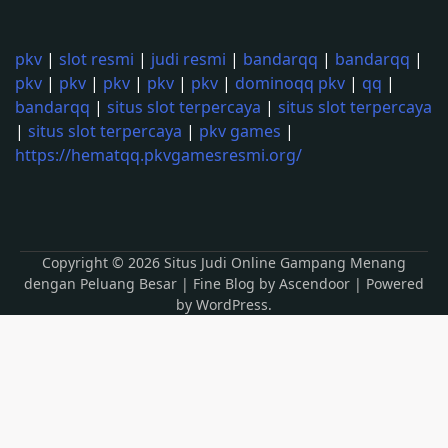
pkv
|
slot resmi
|
judi resmi
|
bandarqq
|
bandarqq
|
pkv
|
pkv
|
pkv
|
pkv
|
pkv
|
dominoqq pkv
|
qq
|
bandarqq
|
situs slot terpercaya
|
situs slot terpercaya
|
situs slot terpercaya
|
pkv games
|
https://hematqq.pkvgamesresmi.org/
Copyright © 2026
Situs Judi Online Gampang Menang
dengan Peluang Besar
| Fine Blog by
Ascendoor
| Powered
by
WordPress
.