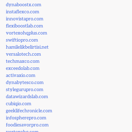
dynaboostx.com
instaflexco.com
innovistapro.com
flexiboostlab.com
vortexohqplus.com
swiftiopro.com
hamilelikbelirtisi.net
versalotech.com
techmaxco.com
exceedolab.com
activaxio.com
dynabytesco.com
stylegurupro.com
datawizardslab.com
cubiqio.com
geeklifechronicle.com
infospherepro.com
foodiesavorpro.com