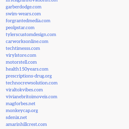
firstsigninnovations.com
garberdodge.com
swim-wears.com
forgrantedmedia.com
peolpstar.com
tylerscustomdesign.com
carworksonline.com
techtimesss.com
virylstore.com
motorstell.com
health150years.com
prescriptions-drug.org
technocrewsolution.com
viraltokvibes.com
vivianebritoimoveis.com
magforbes.net
monkeycap.org
sdenix.net
amarinhillcrest.com