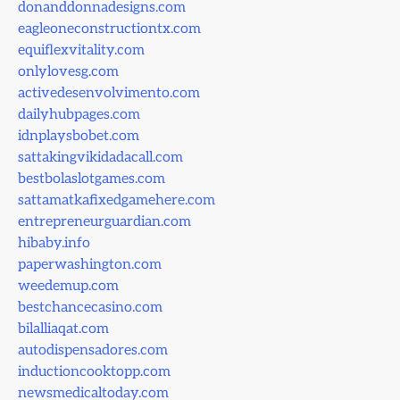
donanddonnadesigns.com
eagleoneconstructiontx.com
equiflexvitality.com
onlylovesg.com
activedesenvolvimento.com
dailyhubpages.com
idnplaysbobet.com
sattakingvikidadacall.com
bestbolaslotgames.com
sattamatkafixedgamehere.com
entrepreneurguardian.com
hibaby.info
paperwashington.com
weedemup.com
bestchancecasino.com
bilalliaqat.com
autodispensadores.com
inductioncooktopp.com
newsmedicaltoday.com