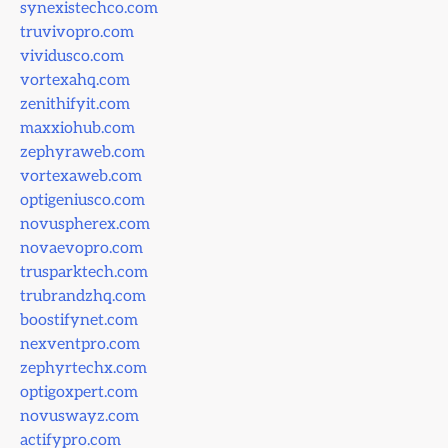
synexistechco.com
truvivopro.com
vividusco.com
vortexahq.com
zenithifyit.com
maxxiohub.com
zephyraweb.com
vortexaweb.com
optigeniusco.com
novuspherex.com
novaevopro.com
trusparktech.com
trubrandzhq.com
boostifynet.com
nexventpro.com
zephyrtechx.com
optigoxpert.com
novuswayz.com
actifypro.com