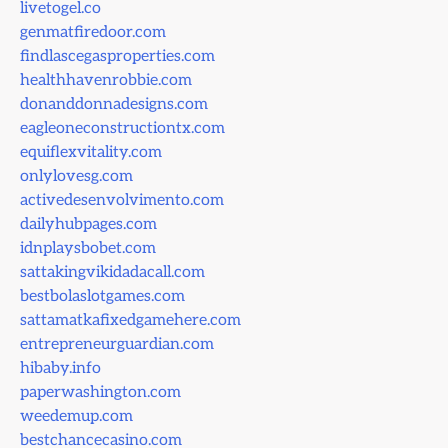
livetogel.co
genmatfiredoor.com
findlascegasproperties.com
healthhavenrobbie.com
donanddonnadesigns.com
eagleoneconstructiontx.com
equiflexvitality.com
onlylovesg.com
activedesenvolvimento.com
dailyhubpages.com
idnplaysbobet.com
sattakingvikidadacall.com
bestbolaslotgames.com
sattamatkafixedgamehere.com
entrepreneurguardian.com
hibaby.info
paperwashington.com
weedemup.com
bestchancecasino.com