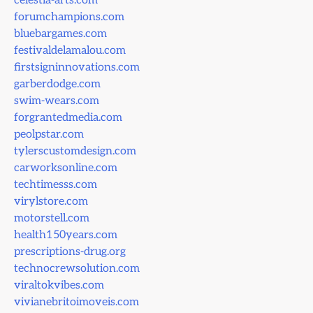
celestia-arts.com
forumchampions.com
bluebargames.com
festivaldelamalou.com
firstsigninnovations.com
garberdodge.com
swim-wears.com
forgrantedmedia.com
peolpstar.com
tylerscustomdesign.com
carworksonline.com
techtimesss.com
virylstore.com
motorstell.com
health150years.com
prescriptions-drug.org
technocrewsolution.com
viraltokvibes.com
vivianebritoimoveis.com