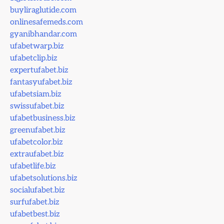
buyliraglutide.com
onlinesafemeds.com
gyanibhandar.com
ufabetwarp.biz
ufabetclip.biz
expertufabet.biz
fantasyufabet.biz
ufabetsiam.biz
swissufabet.biz
ufabetbusiness.biz
greenufabet.biz
ufabetcolor.biz
extraufabet.biz
ufabetlife.biz
ufabetsolutions.biz
socialufabet.biz
surfufabet.biz
ufabetbest.biz