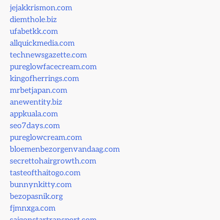
jejakkrismon.com
diemthole.biz
ufabetkk.com
allquickmedia.com
technewsgazette.com
pureglowfacecream.com
kingofherrings.com
mrbetjapan.com
anewentity.biz
appkuala.com
seo7days.com
pureglowcream.com
bloemenbezorgenvandaag.com
secrettohairgrowth.com
tasteofthaitogo.com
bunnynkitty.com
bezopasnik.org
fjmnxga.com