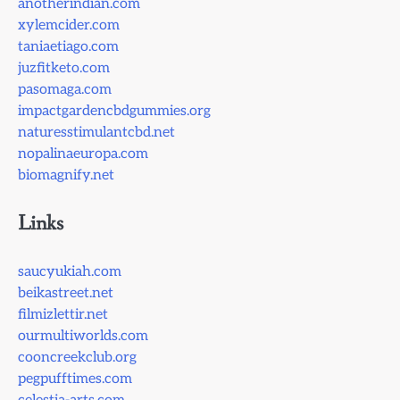
anotherindian.com
xylemcider.com
taniaetiago.com
juzfitketo.com
pasomaga.com
impactgardencbdgummies.org
naturesstimulantcbd.net
nopalinaeuropa.com
biomagnify.net
Links
saucyukiah.com
beikastreet.net
filmizlettir.net
ourmultiworlds.com
cooncreekclub.org
pegpufftimes.com