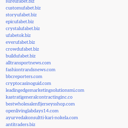
sureufabet.biz
customufabet.biz
storyufabet.biz
epicufabet.biz
crystalufabet.biz
ufabetok.biz
everufabet.biz
crowdufabet.biz
buildufabet.biz
alltransportnews.com
fashiontrandsnews.com
bbcreporters.com
cryptocasinoguid.com
leadingedgemarketingsolutionsmi.com
kastratigeneralcontractinginc.co
bestwholesalenfljerseysshop.com
openlivinglabdays14.com
ayurvedakonsultti-kari-nokela.com
antitraders.biz