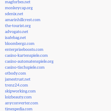
magforbes.net
monkeycap.org
sdenix.net
amarinhillcrest.com
the-tourist.org
advogato.net
isafebag.net
bloombergz.com
enterpriseboosts.com
casino-kartenspiele.com
casino-automatenspiele.org
casino-tischspiele.com
otbody.com
jamestrust.net
trenz24.com
skipworking.com
loizbeauty.com
anyconverter.com
timespedia.com