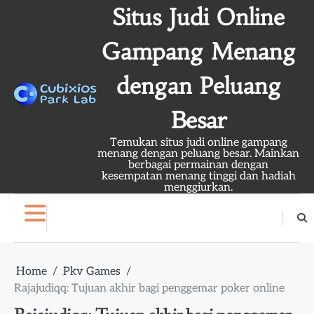
Skip
Situs Judi Online
to
content
Gampang Menang
dengan Peluang
Besar
Temukan situs judi online gampang
menang dengan peluang besar. Mainkan
berbagai permainan dengan
kesempatan menang tinggi dan hadiah
menggiurkan.
Home
Pkv Games
Rajajudiqq: Tujuan akhir bagi penggemar poker online