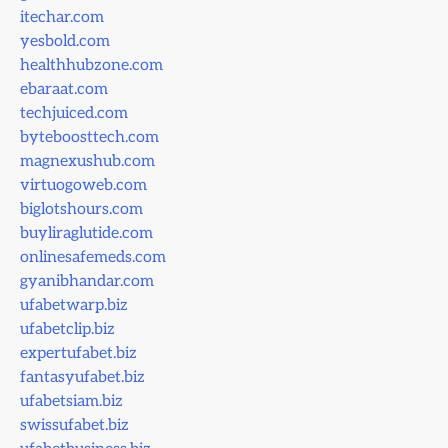
itechar.com
yesbold.com
healthhubzone.com
ebaraat.com
techjuiced.com
byteboosttech.com
magnexushub.com
virtuogoweb.com
biglotshours.com
buyliraglutide.com
onlinesafemeds.com
gyanibhandar.com
ufabetwarp.biz
ufabetclip.biz
expertufabet.biz
fantasyufabet.biz
ufabetsiam.biz
swissufabet.biz