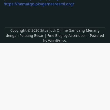
https://hematqq.pkvgamesresmi.org/
Copyright © 2026
Situs Judi Online Gampang Menang
dengan Peluang Besar
| Fine Blog by
Ascendoor
| Powered
by
WordPress
.