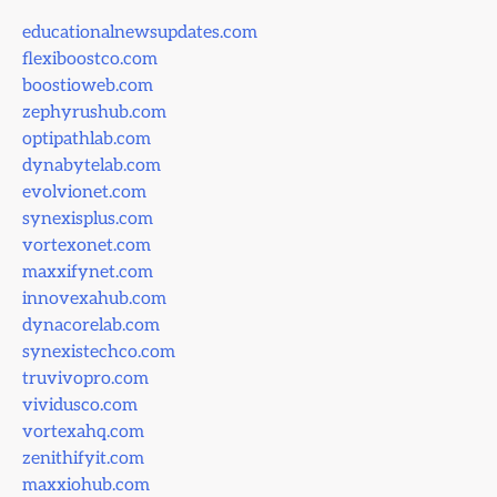
educationalnewsupdates.com
flexiboostco.com
boostioweb.com
zephyrushub.com
optipathlab.com
dynabytelab.com
evolvionet.com
synexisplus.com
vortexonet.com
maxxifynet.com
innovexahub.com
dynacorelab.com
synexistechco.com
truvivopro.com
vividusco.com
vortexahq.com
zenithifyit.com
maxxiohub.com