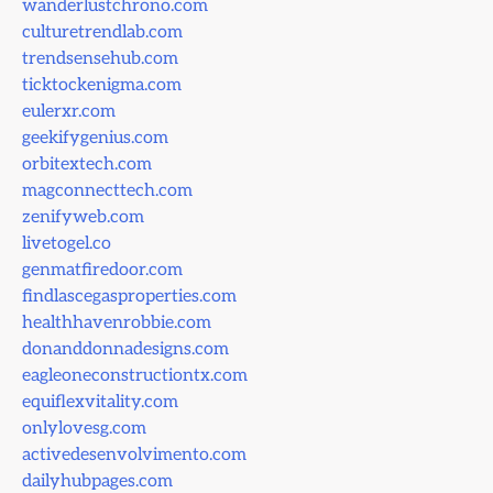
wanderlustchrono.com
culturetrendlab.com
trendsensehub.com
ticktockenigma.com
eulerxr.com
geekifygenius.com
orbitextech.com
magconnecttech.com
zenifyweb.com
livetogel.co
genmatfiredoor.com
findlascegasproperties.com
healthhavenrobbie.com
donanddonnadesigns.com
eagleoneconstructiontx.com
equiflexvitality.com
onlylovesg.com
activedesenvolvimento.com
dailyhubpages.com