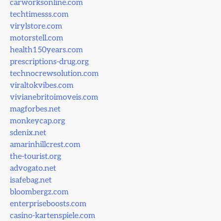
carworksonline.com
techtimesss.com
virylstore.com
motorstell.com
health150years.com
prescriptions-drug.org
technocrewsolution.com
viraltokvibes.com
vivianebritoimoveis.com
magforbes.net
monkeycap.org
sdenix.net
amarinhillcrest.com
the-tourist.org
advogato.net
isafebag.net
bloombergz.com
enterpriseboosts.com
casino-kartenspiele.com