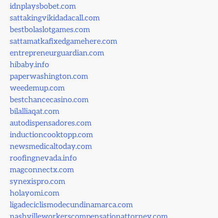
idnplaysbobet.com
sattakingvikidadacall.com
bestbolaslotgames.com
sattamatkafixedgamehere.com
entrepreneurguardian.com
hibaby.info
paperwashington.com
weedemup.com
bestchancecasino.com
bilalliaqat.com
autodispensadores.com
inductioncooktopp.com
newsmedicaltoday.com
roofingnevada.info
magconnectx.com
synexispro.com
holayomi.com
ligadeciclismodecundinamarca.com
nashvilleworkerscompensationattorney.com