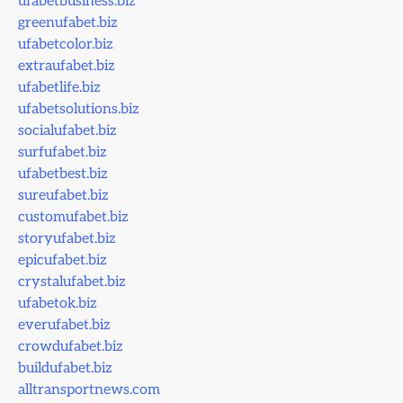
ufabetbusiness.biz
greenufabet.biz
ufabetcolor.biz
extraufabet.biz
ufabetlife.biz
ufabetsolutions.biz
socialufabet.biz
surfufabet.biz
ufabetbest.biz
sureufabet.biz
customufabet.biz
storyufabet.biz
epicufabet.biz
crystalufabet.biz
ufabetok.biz
everufabet.biz
crowdufabet.biz
buildufabet.biz
alltransportnews.com