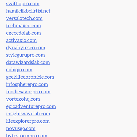
swiftiopro.com
hamilelikbelirtisi.net
versalotech.com
techmaxco.com
exceedolab.com
activaxio.com
dynabytesco.com
stylegurupro.com
datawizardslab.com
cubiqio.com
geeklifechronicle.com
infospherepro.com
foodiesavorpro.com
vortexohq.com
epicadventurepro.com
insightwavelab.com
lifeexplorerpro.com
novusgo.com
bytestormpro.com