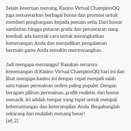
Selain keseruan menang, Kasino Virtual ChampionQQ
juga menawarkan berbagai bonus dan promosi untuk
memberi penghargaan kepada pemain setia. Dari bonus
sambutan hingga putaran gratis dan penawaran uang
kembali, ada banyak cara untuk meningkatkan
kemenangan Anda dan menjadikan pengalaman
bermain game Anda semakin menyenangkan.
Jadi mengapa menunggu? Rasakan serunya
kemenangan di Kasino Virtual ChampionQQ hari ini dan
lihat mengapa kasino ini dengan cepat menjadi salah
satu tujuan permainan online paling populer. Dengan
beragam pilihan permainan, grafik realistis, dan bonus
menarik, ini adalah tempat yang tepat untuk menguji
keberuntungan dan keterampilan Anda. Bergabunglah
sekarang dan mulailah menang besar!
[ad_2]