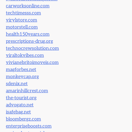
carworksonline.com
techtimesss.com
virylstore.com
motorstell.com
health150years.com
prescriptions-drug.org
technocrewsolution.com
viraltokvibes.com
vivianebritoimoveis.com
magforbes.net
monkeycap.org
sdenix.net
amarinhillcrest.com
the-tourist.org
advogato.net
isafebag.net
bloombergz.com
enterpriseboosts.com