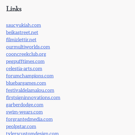
Links
saucyukiah.com
beikastreet.net
filmizlettir.net
ourmultiworlds.com
cooncreekclub.org
pegpufftimes.com
celestia-arts.com
forumchampions.com
bluebargames.com
festivaldelamalou.com
firstsigninnovations.com
garberdodge.com
swim-wears.com
forgrantedmedia.com
peolpstar.com
tylerscustomdesign.com