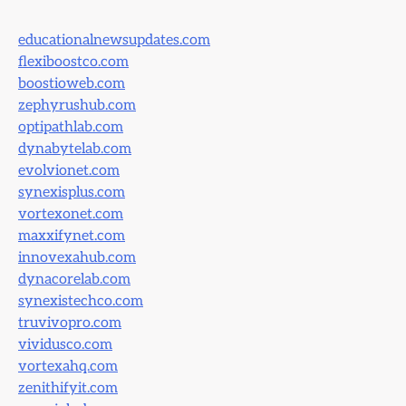
educationalnewsupdates.com
flexiboostco.com
boostioweb.com
zephyrushub.com
optipathlab.com
dynabytelab.com
evolvionet.com
synexisplus.com
vortexonet.com
maxxifynet.com
innovexahub.com
dynacorelab.com
synexistechco.com
truvivopro.com
vividusco.com
vortexahq.com
zenithifyit.com