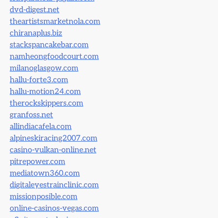
dvd-digest.net
theartistsmarketnola.com
chiranaplus.biz
stackspancakebar.com
namheongfoodcourt.com
milanoglasgow.com
hallu-forte3.com
hallu-motion24.com
therockskippers.com
granfoss.net
allindiacafela.com
alpineskiracing2007.com
casino-vulkan-online.net
pitrepower.com
mediatown360.com
digitaleyestrainclinic.com
missionposible.com
online-casinos-vegas.com