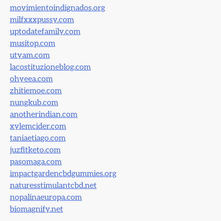
movimientoindignados.org
milfxxxpussy.com
uptodatefamily.com
musitop.com
utyam.com
lacostituzioneblog.com
ohyeea.com
zhitiemoe.com
nungkub.com
anotherindian.com
xylemcider.com
taniaetiago.com
juzfitketo.com
pasomaga.com
impactgardencbdgummies.org
naturesstimulantcbd.net
nopalinaeuropa.com
biomagnify.net