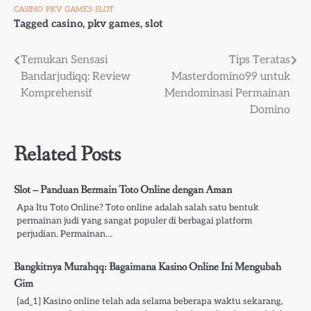
CASINO
PKV GAMES
SLOT
Tagged
casino
,
pkv games
,
slot
Post
Temukan Sensasi
Tips Teratas
Bandarjudiqq: Review
Masterdomino99 untuk
navigation
Komprehensif
Mendominasi Permainan
Domino
Related Posts
Slot – Panduan Bermain Toto Online dengan Aman
Apa Itu Toto Online? Toto online adalah salah satu bentuk
permainan judi yang sangat populer di berbagai platform
perjudian. Permainan…
Bangkitnya Murahqq: Bagaimana Kasino Online Ini Mengubah
Gim
[ad_1] Kasino online telah ada selama beberapa waktu sekarang,