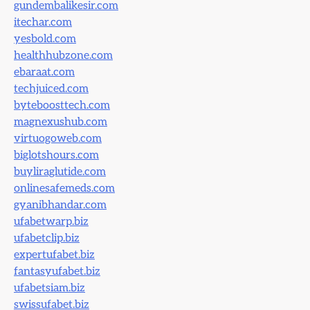
gundembalikesir.com
itechar.com
yesbold.com
healthhubzone.com
ebaraat.com
techjuiced.com
byteboosttech.com
magnexushub.com
virtuogoweb.com
biglotshours.com
buyliraglutide.com
onlinesafemeds.com
gyanibhandar.com
ufabetwarp.biz
ufabetclip.biz
expertufabet.biz
fantasyufabet.biz
ufabetsiam.biz
swissufabet.biz