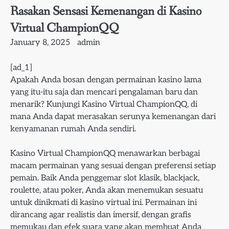
Rasakan Sensasi Kemenangan di Kasino
Virtual ChampionQQ
January 8, 2025
admin
[ad_1]
Apakah Anda bosan dengan permainan kasino lama
yang itu-itu saja dan mencari pengalaman baru dan
menarik? Kunjungi Kasino Virtual ChampionQQ, di
mana Anda dapat merasakan serunya kemenangan dari
kenyamanan rumah Anda sendiri.
Kasino Virtual ChampionQQ menawarkan berbagai
macam permainan yang sesuai dengan preferensi setiap
pemain. Baik Anda penggemar slot klasik, blackjack,
roulette, atau poker, Anda akan menemukan sesuatu
untuk dinikmati di kasino virtual ini. Permainan ini
dirancang agar realistis dan imersif, dengan grafis
memukau dan efek suara yang akan membuat Anda