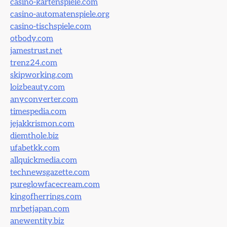
casino-kartenspiele.com
casino-automatenspiele.org
casino-tischspiele.com
otbody.com
jamestrust.net
trenz24.com
skipworking.com
loizbeauty.com
anyconverter.com
timespedia.com
jejakkrismon.com
diemthole.biz
ufabetkk.com
allquickmedia.com
technewsgazette.com
pureglowfacecream.com
kingofherrings.com
mrbetjapan.com
anewentity.biz