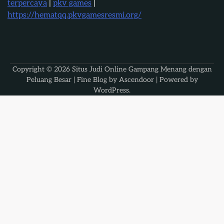
terpercaya
|
pkv games
|
https://hematqq.pkvgamesresmi.org/
Copyright © 2026
Situs Judi Online Gampang Menang dengan
Peluang Besar
| Fine Blog by
Ascendoor
| Powered by
WordPress
.