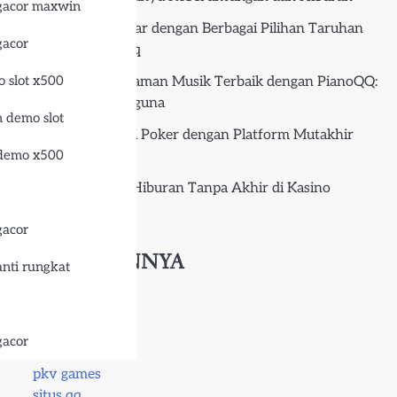
qiu
 gacor maxwin
Menangkan Besar dengan Berbagai Pilihan Taruhan
inoqq
gacor
Menarik Senjaqq
 slot x500
Rasakan Pengalaman Musik Terbaik dengan PianoQQ:
Perspektif Pengguna
iasi
 demo slot
psi
Rasakan Sensasi Poker dengan Platform Mutakhir
 demo x500
CamarQQ
Jelajahi Pilihan Hiburan Tanpa Akhir di Kasino
r
ASEANQQ
inoqq
gacor
eb
LINK LAINNYA
arqq
 anti rungkat
situs pkv games
bandarqq
gacor
dominoqq
pkv games
situs qq