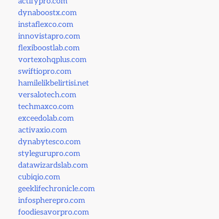
actifypro.com
dynaboostx.com
instaflexco.com
innovistapro.com
flexiboostlab.com
vortexohqplus.com
swiftiopro.com
hamilelikbelirtisi.net
versalotech.com
techmaxco.com
exceedolab.com
activaxio.com
dynabytesco.com
stylegurupro.com
datawizardslab.com
cubiqio.com
geeklifechronicle.com
infospherepro.com
foodiesavorpro.com