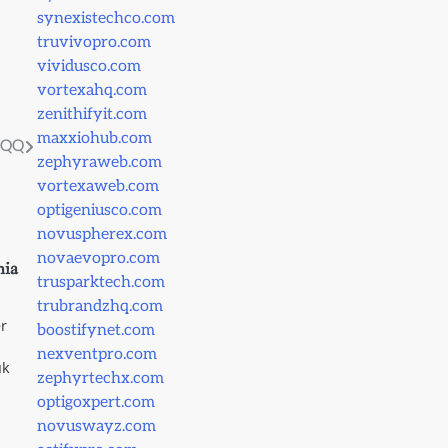
synexistechco.com
truvivopro.com
vividusco.com
vortexahq.com
zenithifyit.com
maxxiohub.com
onQQ
zephyraweb.com
vortexaweb.com
optigeniusco.com
novuspherex.com
novaevopro.com
nia
trusparktech.com
trubrandzhq.com
er
boostifynet.com
nexventpro.com
uk
zephyrtechx.com
optigoxpert.com
novuswayz.com