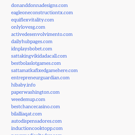
donanddonnadesigns.com
eagleoneconstructiontx.com
equiflexvitality.com
onlylovesg.com
activedesenvolvimento.com
dailyhubpages.com
idnplaysbobet.com
sattakingvikidadacall.com
bestbolaslotgames.com
sattamatkafixedgamehere.com
entrepreneurguardian.com
hibaby.info
paperwashington.com
weedemup.com
bestchancecasino.com
bilalliaqat.com
autodispensadores.com
inductioncooktopp.com