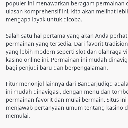
populer ini menawarkan beragam permainan 
ulasan komprehensif ini, kita akan melihat le
mengapa layak untuk dicoba.
Salah satu hal pertama yang akan Anda perhat
permainan yang tersedia. Dari favorit tradision
yang lebih modern seperti slot dan olahraga vi
kasino online ini. Permainan ini mudah dinavi
bagi penjudi baru dan berpengalaman.
Fitur menonjol lainnya dari Bandarjudiqq ad
ini mudah dinavigasi, dengan menu dan tom
permainan favorit dan mulai bermain. Situs in
menjawab pertanyaan umum tentang kasino 
memulai.