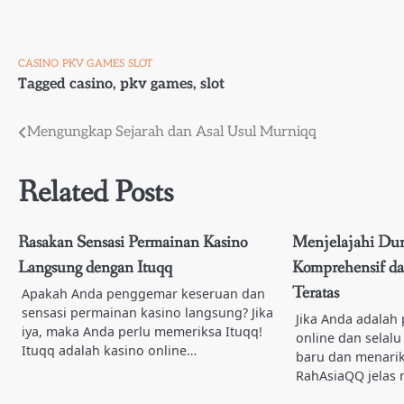
CASINO
PKV GAMES
SLOT
Tagged
casino
,
pkv games
,
slot
Post
Mengungkap Sejarah dan Asal Usul Murniqq
navigation
Related Posts
Rasakan Sensasi Permainan Kasino
Menjelajahi Dun
Langsung dengan Ituqq
Komprehensif dar
Teratas
Apakah Anda penggemar keseruan dan
sensasi permainan kasino langsung? Jika
Jika Anda adalah
iya, maka Anda perlu memeriksa Ituqq!
online dan selalu
Ituqq adalah kasino online…
baru dan menarik
RahAsiaQQ jelas