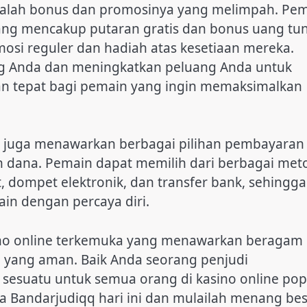
 adalah bonus dan promosinya yang melimpah. Pe
g mencakup putaran gratis dan bonus uang tun
si reguler dan hadiah atas kesetiaan mereka.
g Anda dan meningkatkan peluang Anda untuk
an tepat bagi pemain yang ingin memaksimalkan
q juga menawarkan berbagai pilihan pembayaran
dana. Pemain dapat memilih dari berbagai met
 dompet elektronik, dan transfer bank, sehingga
n dengan percaya diri.
sino online terkemuka yang menawarkan beragam
 yang aman. Baik Anda seorang penjudi
sesuatu untuk semua orang di kasino online pop
 Bandarjudiqq hari ini dan mulailah menang bes