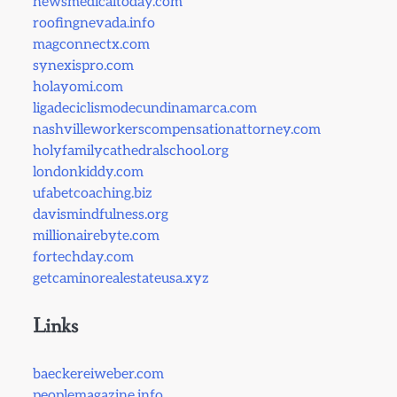
newsmedicaltoday.com
roofingnevada.info
magconnectx.com
synexispro.com
holayomi.com
ligadeciclismodecundinamarca.com
nashvilleworkerscompensationattorney.com
holyfamilycathedralschool.org
londonkiddy.com
ufabetcoaching.biz
davismindfulness.org
millionairebyte.com
fortechday.com
getcaminorealestateusa.xyz
Links
baeckereiweber.com
peoplemagazine.info