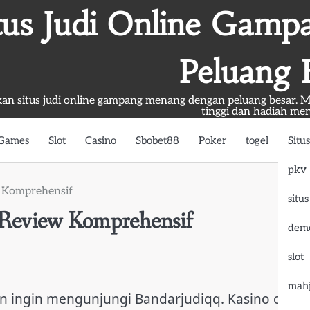
tus Judi Online Gam
Peluang 
an situs judi online gampang menang dengan peluang besar.
tinggi dan hadiah me
Games
Slot
Casino
Sbobet88
Poker
togel
Situ
Poke
pkv
w Komprehensif
qq
Taru
situs
 Review Komprehensif
pkv
sbob
Judi
demo
band
sbob
slot
dom
mahj
n ingin mengunjungi Bandarjudiqq. Kasino onlin