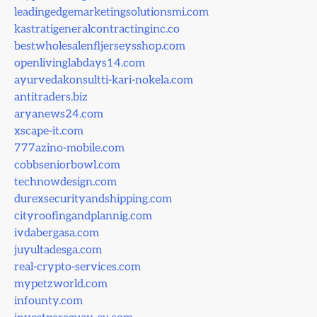
leadingedgemarketingsolutionsmi.com
kastratigeneralcontractinginc.co
bestwholesalenfljerseysshop.com
openlivinglabdays14.com
ayurvedakonsultti-kari-nokela.com
antitraders.biz
aryanews24.com
xscape-it.com
777azino-mobile.com
cobbseniorbowl.com
technowdesign.com
durexsecurityandshipping.com
cityroofingandplannig.com
ivdabergasa.com
juyultadesga.com
real-crypto-services.com
mypetzworld.com
infounty.com