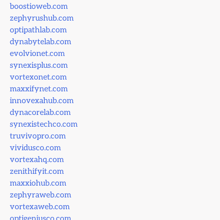
boostioweb.com
zephyrushub.com
optipathlab.com
dynabytelab.com
evolvionet.com
synexisplus.com
vortexonet.com
maxxifynet.com
innovexahub.com
dynacorelab.com
synexistechco.com
truvivopro.com
vividusco.com
vortexahq.com
zenithifyit.com
maxxiohub.com
zephyraweb.com
vortexaweb.com
optigeniusco.com