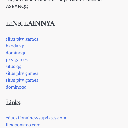
ASEANQQ
LINK LAINNYA
situs pkv games
bandarqq
dominoqq
pkv games
situs qq
situs pkv games
situs pkv games
dominoqq
Links
educationalnewsupdates.com
flexiboostco.com