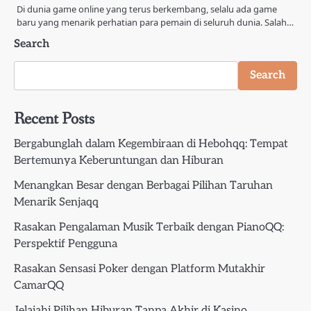
Di dunia game online yang terus berkembang, selalu ada game
baru yang menarik perhatian para pemain di seluruh dunia. Salah…
Search
Search
Recent Posts
Bergabunglah dalam Kegembiraan di Hebohqq: Tempat
Bertemunya Keberuntungan dan Hiburan
Menangkan Besar dengan Berbagai Pilihan Taruhan
Menarik Senjaqq
Rasakan Pengalaman Musik Terbaik dengan PianoQQ:
Perspektif Pengguna
Rasakan Sensasi Poker dengan Platform Mutakhir
CamarQQ
Jelajahi Pilihan Hiburan Tanpa Akhir di Kasino