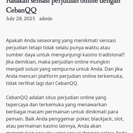
Rasakan sensasi perjudian online dengan
CebanQQ
July 28, 2025
admin
Apakah Anda seseorang yang menikmati sensasi
perjudian tetapi tidak selalu punya waktu atau
sumber daya untuk mengunjungi kasino tradisional?
Jika demikian, maka perjudian online mungkin
menjadi solusi yang sempurna untuk Anda. Dan jika
Anda mencari platform perjudian online terkemuka,
tidak terlihat lagi dari CebanQQ.
CebanQQ adalah situs perjudian online yang
tepercaya dan terkemuka yang menawarkan
berbagai macam permainan untuk dinikmati para
pemain. Baik Anda penggemar poker, blackjack, slot,
atau permainan kasino lainnya, Anda akan