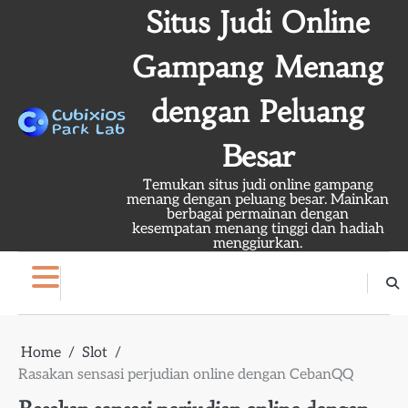
Skip
Situs Judi Online
to
content
Gampang Menang
dengan Peluang
Besar
Temukan situs judi online gampang
menang dengan peluang besar. Mainkan
berbagai permainan dengan
kesempatan menang tinggi dan hadiah
menggiurkan.
Home
Slot
Rasakan sensasi perjudian online dengan CebanQQ