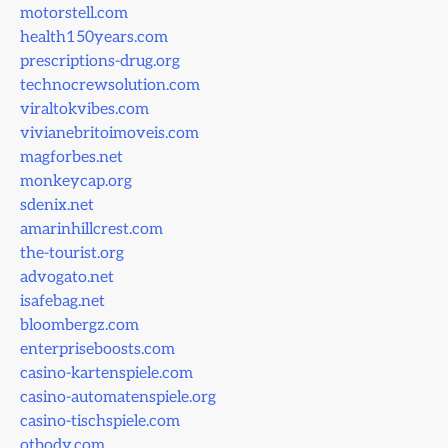
motorstell.com
health150years.com
prescriptions-drug.org
technocrewsolution.com
viraltokvibes.com
vivianebritoimoveis.com
magforbes.net
monkeycap.org
sdenix.net
amarinhillcrest.com
the-tourist.org
advogato.net
isafebag.net
bloombergz.com
enterpriseboosts.com
casino-kartenspiele.com
casino-automatenspiele.org
casino-tischspiele.com
otbody.com