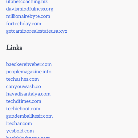
ufabetcoaching.biz
davismindfulness.org
millionairebyte.com
fortechday.com
getcaminorealestateusa.xyz
Links
baeckereiweber.com
peoplemagazine.info
techashes.com
canyouwash.co
havadisantalya.com
techdtimes.com
techieboot.com
gundembalikesir.com
itechar.com
yesbold.com