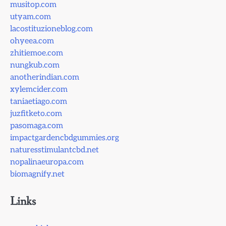
musitop.com
utyam.com
lacostituzioneblog.com
ohyeea.com
zhitiemoe.com
nungkub.com
anotherindian.com
xylemcider.com
taniaetiago.com
juzfitketo.com
pasomaga.com
impactgardencbdgummies.org
naturesstimulantcbd.net
nopalinaeuropa.com
biomagnify.net
Links