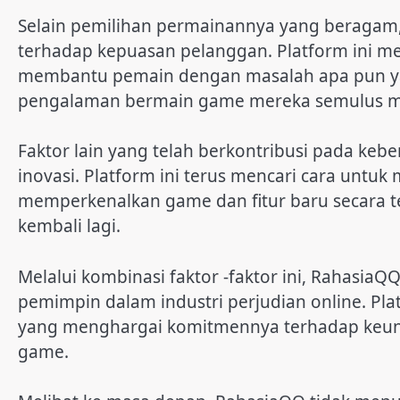
Selain pemilihan permainannya yang berag
terhadap kepuasan pelanggan. Platform ini 
membantu pemain dengan masalah apa pun y
pengalaman bermain game mereka semulus m
Faktor lain yang telah berkontribusi pada keb
inovasi. Platform ini terus mencari cara unt
memperkenalkan game dan fitur baru secara t
kembali lagi.
Melalui kombinasi faktor -faktor ini, Rahasia
pemimpin dalam industri perjudian online. Pla
yang menghargai komitmennya terhadap keun
game.