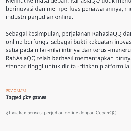
Melihat ke masa depan, RahasiaQQ tidak menu
berinovasi dan memperluas penawarannya, me
industri perjudian online.
Sebagai kesimpulan, perjalanan RahasiaQQ dar
online berfungsi sebagai bukti kekuatan inova
setia pada nilai -nilai intinya dan terus -me
RahAsiaQQ telah berhasil memantapkan diriny
standar tinggi untuk dicita -citakan platform lai
PKV GAMES
Tagged
pkv games
Post
Rasakan sensasi perjudian online dengan CebanQQ
navigation