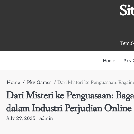
Skip
Si
to
content
Temuk
Home
Pkv 
Home
Pkv Games
Dari Misteri ke Penguasaan: Bagai
Dari Misteri ke Penguasaan: Ba
dalam Industri Perjudian Online
July 29, 2025
admin