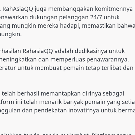
am, RahAsiaQQ juga membanggakan komitmennya
menawarkan dukungan pelanggan 24/7 untuk
ang mungkin mereka hadapi, memastikan bahw
ungkin.
erhasilan RahasiaQQ adalah dedikasinya untuk
uk meningkatkan dan memperluas penawarannya,
eratur untuk membuat pemain tetap terlibat dan
QQ telah berhasil memantapkan dirinya sebagai
tform ini telah menarik banyak pemain yang setia
ggulan dan pendekatan inovatifnya untuk berm