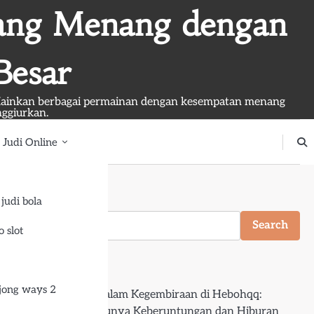
pang Menang dengan
Besar
 Mainkan berbagai permainan dengan kesempatan menang
nggiurkan.
s Judi Online
r Online
line
Search
han Bola
 judi bola
in
Search
 games
et88
 Slot Online
 slot
arqq
et
Recent Posts
ino99
ong ways 2
Bergabunglah dalam Kegembiraan di Hebohqq:
Tempat Bertemunya Keberuntungan dan Hiburan