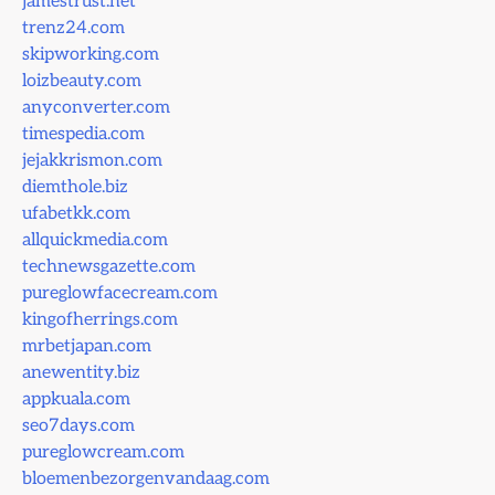
jamestrust.net
trenz24.com
skipworking.com
loizbeauty.com
anyconverter.com
timespedia.com
jejakkrismon.com
diemthole.biz
ufabetkk.com
allquickmedia.com
technewsgazette.com
pureglowfacecream.com
kingofherrings.com
mrbetjapan.com
anewentity.biz
appkuala.com
seo7days.com
pureglowcream.com
bloemenbezorgenvandaag.com