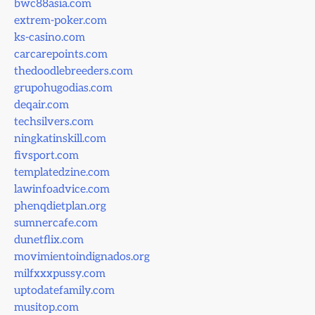
bwc88asia.com
extrem-poker.com
ks-casino.com
carcarepoints.com
thedoodlebreeders.com
grupohugodias.com
deqair.com
techsilvers.com
ningkatinskill.com
fivsport.com
templatedzine.com
lawinfoadvice.com
phenqdietplan.org
sumnercafe.com
dunetflix.com
movimientoindignados.org
milfxxxpussy.com
uptodatefamily.com
musitop.com