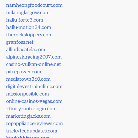
namheongfoodcourt.com
milanoglasgow.com
hallu-forte3.com
hallu-motion24.com
therockskippers.com
granfoss.net
allindiacafela.com
alpineskiracing2007.com
casino-vulkan-online.net
pitrepower.com
mediatown360.com
digitaleyestrainclinic.com
missionposible.com
online-casinos-vegas.com
xfinityrouterlogin.com
marketingjacks.com
topappliancereviews.com
trickytechupdates.com