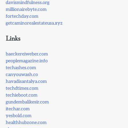
davismindfulness.org
millionairebyte.com
fortechday.com
getcaminorealestateusa.xyz
Links
baeckereiweber.com
peoplemagazine.info
techashes.com
canyouwash.co
havadisantalya.com
techdtimes.com
techieboot.com
gundembalikesir.com
itechar.com
yesbold.com
healthhubzone.com