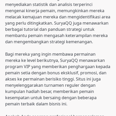
menyediakan statistik dan analisis terperinci
mengenai kinerja pemain, memungkinkan mereka
melacak kemajuan mereka dan mengidentifikasi area
yang perlu ditingkatkan. SuryaQQ juga menawarkan
berbagai tutorial dan panduan strategi untuk
membantu pemain mengasah keterampilan mereka
dan mengembangkan strategi kemenangan.
Bagi mereka yang ingin membawa permainan
mereka ke level berikutnya, SuryaQQ menawarkan
program VIP yang memberikan penghargaan kepada
pemain setia dengan bonus eksklusif, promosi, dan
akses ke permainan berisiko tinggi. Situs ini juga
menyelenggarakan turnamen reguler dengan
kumpulan hadiah besar, memberikan pemain
kesempatan untuk bersaing dengan beberapa
pemain terbaik dalam bisnis ini.