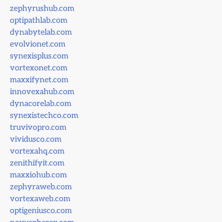
zephyrushub.com
optipathlab.com
dynabytelab.com
evolvionet.com
synexisplus.com
vortexonet.com
maxxifynet.com
innovexahub.com
dynacorelab.com
synexistechco.com
truvivopro.com
vividusco.com
vortexahq.com
zenithifyit.com
maxxiohub.com
zephyraweb.com
vortexaweb.com
optigeniusco.com