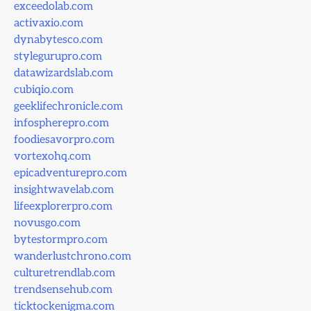
exceedolab.com
activaxio.com
dynabytesco.com
stylegurupro.com
datawizardslab.com
cubiqio.com
geeklifechronicle.com
infospherepro.com
foodiesavorpro.com
vortexohq.com
epicadventurepro.com
insightwavelab.com
lifeexplorerpro.com
novusgo.com
bytestormpro.com
wanderlustchrono.com
culturetrendlab.com
trendsensehub.com
ticktockenigma.com