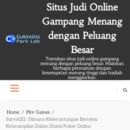
Skip
Situs Judi Online
to
content
Gampang Menang
dengan Peluang
Besar
Temukan situs judi online gampang
menang dengan peluang besar. Mainkan
berbagai permainan dengan
kesempatan menang tinggi dan hadiah
menggiurkan.
Home
Pkv Games
SuryaQQ : Dimana Keberuntungan Bertemu
Keterampilan Dalam Dunia Poker Online