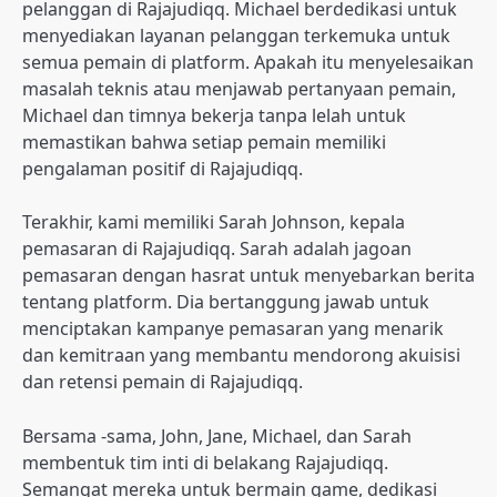
pelanggan di Rajajudiqq. Michael berdedikasi untuk
menyediakan layanan pelanggan terkemuka untuk
semua pemain di platform. Apakah itu menyelesaikan
masalah teknis atau menjawab pertanyaan pemain,
Michael dan timnya bekerja tanpa lelah untuk
memastikan bahwa setiap pemain memiliki
pengalaman positif di Rajajudiqq.
Terakhir, kami memiliki Sarah Johnson, kepala
pemasaran di Rajajudiqq. Sarah adalah jagoan
pemasaran dengan hasrat untuk menyebarkan berita
tentang platform. Dia bertanggung jawab untuk
menciptakan kampanye pemasaran yang menarik
dan kemitraan yang membantu mendorong akuisisi
dan retensi pemain di Rajajudiqq.
Bersama -sama, John, Jane, Michael, dan Sarah
membentuk tim inti di belakang Rajajudiqq.
Semangat mereka untuk bermain game, dedikasi