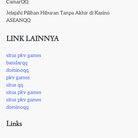
CamarQQ
Jelajahi Pilihan Hiburan Tanpa Akhir di Kasino
ASEANQQ
LINK LAINNYA
situs pkv games
bandarqq
dominoqq
pkv games
situs qq
situs pkv games
situs pkv games
dominoqq
Links