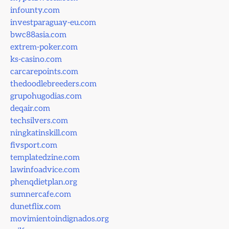
infounty.com
investparaguay-eu.com
bwc88asia.com
extrem-poker.com
ks-casino.com
carcarepoints.com
thedoodlebreeders.com
grupohugodias.com
deqair.com
techsilvers.com
ningkatinskill.com
fivsport.com
templatedzine.com
lawinfoadvice.com
phenqdietplan.org
sumnercafe.com
dunetflix.com
movimientoindignados.org