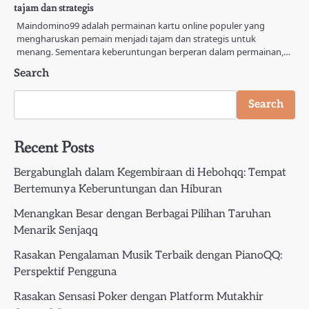
tajam dan strategis
Maindomino99 adalah permainan kartu online populer yang
mengharuskan pemain menjadi tajam dan strategis untuk
menang. Sementara keberuntungan berperan dalam permainan,…
Search
Search
Recent Posts
Bergabunglah dalam Kegembiraan di Hebohqq: Tempat
Bertemunya Keberuntungan dan Hiburan
Menangkan Besar dengan Berbagai Pilihan Taruhan
Menarik Senjaqq
Rasakan Pengalaman Musik Terbaik dengan PianoQQ:
Perspektif Pengguna
Rasakan Sensasi Poker dengan Platform Mutakhir