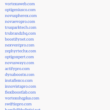
vortexaweb.com
optigeniusco.com
novuspherex.com
novaevopro.com
trusparktech.com
trubrandzhq.com
boostifynet.com
nexventpro.com
zephyrtechx.com
optigoxpert.com
novuswayz.com
actifypro.com
dynaboostx.com
instaflexco.com
innovistapro.com
flexiboostlab.com
vortexohqplus.com
swiftiopro.com