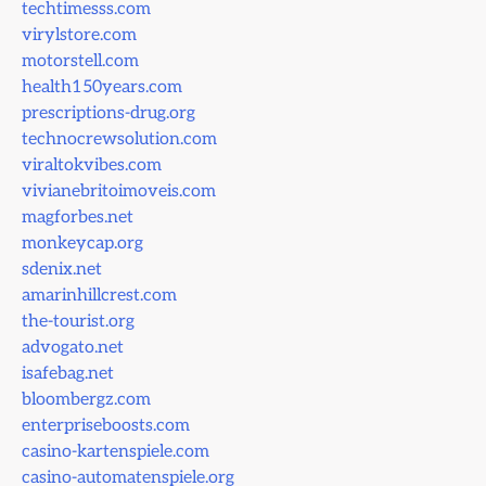
techtimesss.com
virylstore.com
motorstell.com
health150years.com
prescriptions-drug.org
technocrewsolution.com
viraltokvibes.com
vivianebritoimoveis.com
magforbes.net
monkeycap.org
sdenix.net
amarinhillcrest.com
the-tourist.org
advogato.net
isafebag.net
bloombergz.com
enterpriseboosts.com
casino-kartenspiele.com
casino-automatenspiele.org