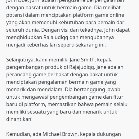
John Doe. John adalah pengusaha berpengalaman
dengan hasrat untuk bermain game. Dia melihat
potensi dalam menciptakan platform game online
yang akan memenuhi kebutuhan para pemain dari
seluruh dunia. Dengan visi dan tekadnya, John dapat
menghidupkan Rajajudiqq dan mengubahnya
menjadi keberhasilan seperti sekarang ini.
Selanjutnya, kami memiliki Jane Smith, kepala
pengembangan produk di Rajajudiqq. Jane adalah
perancang game berbakat dengan bakat untuk
menciptakan pengalaman bermain game yang
menarik dan mendalam. Dia bertanggung jawab
untuk mengawasi pengembangan game dan fitur
baru di platform, memastikan bahwa pemain selalu
memiliki sesuatu yang baru dan menarik untuk
dinantikan.
Kemudian, ada Michael Brown, kepala dukungan