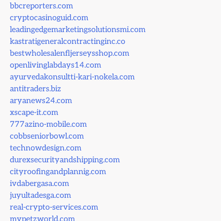
bbcreporters.com
cryptocasinoguid.com
leadingedgemarketingsolutionsmi.com
kastratigeneralcontractinginc.co
bestwholesalenfljerseysshop.com
openlivinglabdays14.com
ayurvedakonsultti-kari-nokela.com
antitraders.biz
aryanews24.com
xscape-it.com
777azino-mobile.com
cobbseniorbowl.com
technowdesign.com
durexsecurityandshipping.com
cityroofingandplannig.com
ivdabergasa.com
juyultadesga.com
real-crypto-services.com
mypetzworld.com