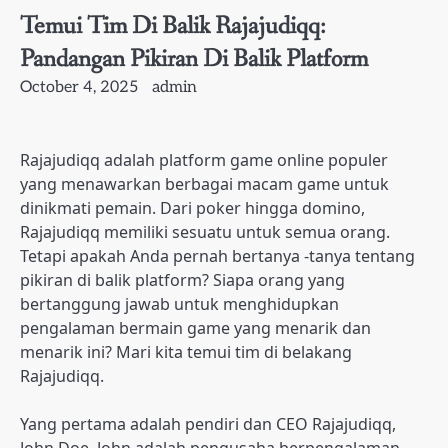
Temui Tim Di Balik Rajajudiqq:
Pandangan Pikiran Di Balik Platform
October 4, 2025
admin
Rajajudiqq adalah platform game online populer
yang menawarkan berbagai macam game untuk
dinikmati pemain. Dari poker hingga domino,
Rajajudiqq memiliki sesuatu untuk semua orang.
Tetapi apakah Anda pernah bertanya -tanya tentang
pikiran di balik platform? Siapa orang yang
bertanggung jawab untuk menghidupkan
pengalaman bermain game yang menarik dan
menarik ini? Mari kita temui tim di belakang
Rajajudiqq.
Yang pertama adalah pendiri dan CEO Rajajudiqq,