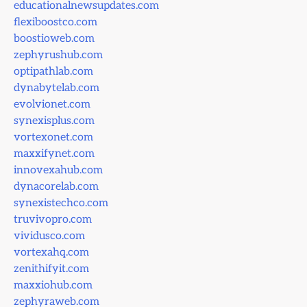
educationalnewsupdates.com
flexiboostco.com
boostioweb.com
zephyrushub.com
optipathlab.com
dynabytelab.com
evolvionet.com
synexisplus.com
vortexonet.com
maxxifynet.com
innovexahub.com
dynacorelab.com
synexistechco.com
truvivopro.com
vividusco.com
vortexahq.com
zenithifyit.com
maxxiohub.com
zephyraweb.com