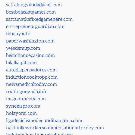
sattakingvikidadacall.com
bestbolaslotgames.com
sattamatkafixedgamehere.com
entrepreneurguardian.com
hibaby.info
paperwashington.com
weedemup.com
bestchancecasino.com
bilalliaqat.com
autodispensadores.com
inductioncooktopp.com
newsmedicaltoday.com
roofingnevada.info
magconnectx.com
synexispro.com
holayomi.com
ligadeciclismodecundinamarca.com
nashvilleworkerscompensationattorney.com