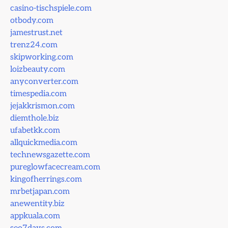
casino-tischspiele.com
otbody.com
jamestrust.net
trenz24.com
skipworking.com
loizbeauty.com
anyconverter.com
timespedia.com
jejakkrismon.com
diemthole.biz
ufabetkk.com
allquickmedia.com
technewsgazette.com
pureglowfacecream.com
kingofherrings.com
mrbetjapan.com
anewentity.biz
appkuala.com