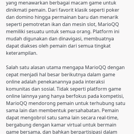
yang menawarkan berbagai macam game untuk
dinikmati pemain. Dari favorit klasik seperti poker
dan domino hingga permainan baru dan menarik
seperti pemotretan ikan dan mesin slot, MarioQQ
memiliki sesuatu untuk semua orang. Platform ini
mudah digunakan dan dinavigasi, membuatnya
dapat diakses oleh pemain dari semua tingkat
keterampilan.
Salah satu alasan utama mengapa MarioQQ dengan
cepat menjadi hal besar berikutnya dalam game
online adalah penekanannya pada interaksi
komunitas dan sosial. Tidak seperti platform game
online lainnya yang hanya berfokus pada kompetisi,
MarioQQ mendorong pemain untuk terhubung satu
sama lain dan membentuk persahabatan. Pemain
dapat mengobrol satu sama lain secara real-time,
bergabung dengan kamar virtual untuk bermain
game bersama, dan bahkan berpartisipasi dalam