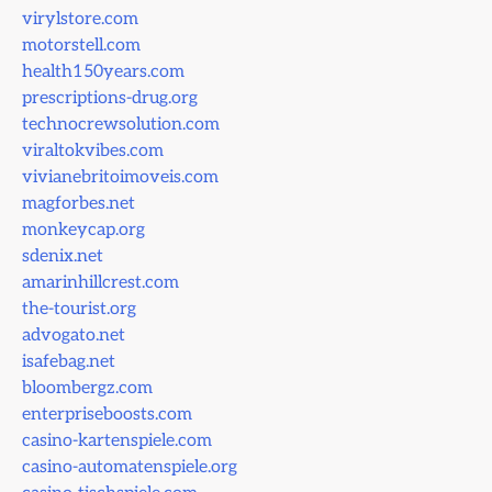
virylstore.com
motorstell.com
health150years.com
prescriptions-drug.org
technocrewsolution.com
viraltokvibes.com
vivianebritoimoveis.com
magforbes.net
monkeycap.org
sdenix.net
amarinhillcrest.com
the-tourist.org
advogato.net
isafebag.net
bloombergz.com
enterpriseboosts.com
casino-kartenspiele.com
casino-automatenspiele.org