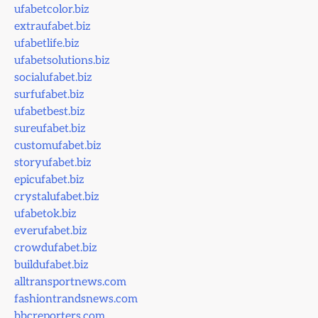
ufabetcolor.biz
extraufabet.biz
ufabetlife.biz
ufabetsolutions.biz
socialufabet.biz
surfufabet.biz
ufabetbest.biz
sureufabet.biz
customufabet.biz
storyufabet.biz
epicufabet.biz
crystalufabet.biz
ufabetok.biz
everufabet.biz
crowdufabet.biz
buildufabet.biz
alltransportnews.com
fashiontrandsnews.com
bbcreporters.com