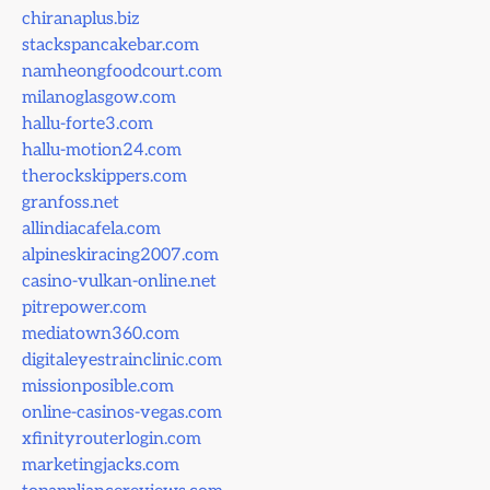
chiranaplus.biz
stackspancakebar.com
namheongfoodcourt.com
milanoglasgow.com
hallu-forte3.com
hallu-motion24.com
therockskippers.com
granfoss.net
allindiacafela.com
alpineskiracing2007.com
casino-vulkan-online.net
pitrepower.com
mediatown360.com
digitaleyestrainclinic.com
missionposible.com
online-casinos-vegas.com
xfinityrouterlogin.com
marketingjacks.com