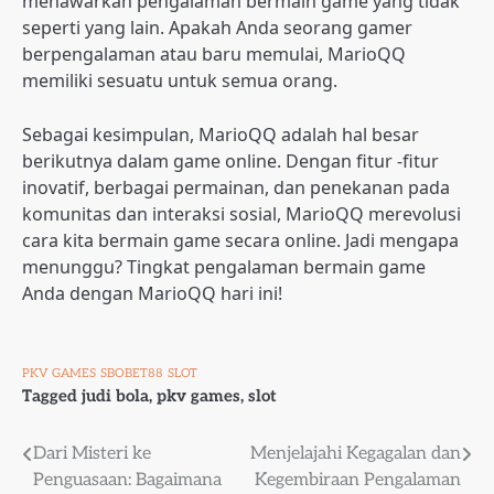
menawarkan pengalaman bermain game yang tidak
seperti yang lain. Apakah Anda seorang gamer
berpengalaman atau baru memulai, MarioQQ
memiliki sesuatu untuk semua orang.
Sebagai kesimpulan, MarioQQ adalah hal besar
berikutnya dalam game online. Dengan fitur -fitur
inovatif, berbagai permainan, dan penekanan pada
komunitas dan interaksi sosial, MarioQQ merevolusi
cara kita bermain game secara online. Jadi mengapa
menunggu? Tingkat pengalaman bermain game
Anda dengan MarioQQ hari ini!
PKV GAMES
SBOBET88
SLOT
Tagged
judi bola
,
pkv games
,
slot
Post
Dari Misteri ke
Menjelajahi Kegagalan dan
Penguasaan: Bagaimana
Kegembiraan Pengalaman