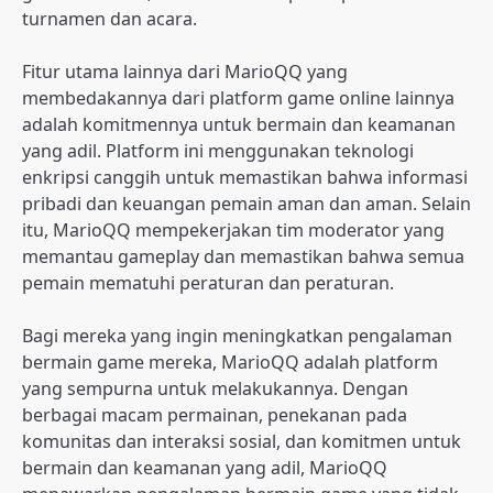
turnamen dan acara.
Fitur utama lainnya dari MarioQQ yang
membedakannya dari platform game online lainnya
adalah komitmennya untuk bermain dan keamanan
yang adil. Platform ini menggunakan teknologi
enkripsi canggih untuk memastikan bahwa informasi
pribadi dan keuangan pemain aman dan aman. Selain
itu, MarioQQ mempekerjakan tim moderator yang
memantau gameplay dan memastikan bahwa semua
pemain mematuhi peraturan dan peraturan.
Bagi mereka yang ingin meningkatkan pengalaman
bermain game mereka, MarioQQ adalah platform
yang sempurna untuk melakukannya. Dengan
berbagai macam permainan, penekanan pada
komunitas dan interaksi sosial, dan komitmen untuk
bermain dan keamanan yang adil, MarioQQ