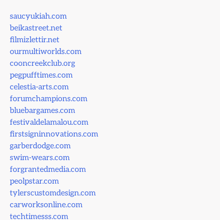
saucyukiah.com
beikastreet.net
filmizlettir.net
ourmultiworlds.com
cooncreekclub.org
pegpufftimes.com
celestia-arts.com
forumchampions.com
bluebargames.com
festivaldelamalou.com
firstsigninnovations.com
garberdodge.com
swim-wears.com
forgrantedmedia.com
peolpstar.com
tylerscustomdesign.com
carworksonline.com
techtimesss.com