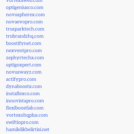
vortexaweb.com
optigeniusco.com
novuspherex.com
novaevopro.com
trusparktech.com
trubrandzhq.com
boostifynet.com
nexventpro.com
zephyrtechx.com
optigoxpert.com
novuswayz.com
actifypro.com
dynaboostx.com
instaflexco.com
innovistapro.com
flexiboostlab.com
vortexohqplus.com
swiftiopro.com
hamilelikbelirtisi.net