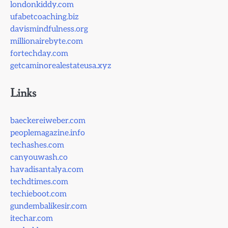
londonkiddy.com
ufabetcoaching.biz
davismindfulness.org
millionairebyte.com
fortechday.com
getcaminorealestateusa.xyz
Links
baeckereiweber.com
peoplemagazine.info
techashes.com
canyouwash.co
havadisantalya.com
techdtimes.com
techieboot.com
gundembalikesir.com
itechar.com