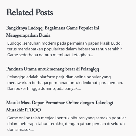
Related Posts
Bangkitnya Ludoqq: Bagaimana Game Populer Ini
Menggemparkan Dunia
Ludoqq, sentuhan modern pada permainan papan klasik Ludo,
terus mendapatkan popularitas dalam beberapa tahun terakhir.
Game sederhana namun membuat ketagihan…
Panduan Utama untuk menang besar di Pelangiqq
Pelangiqq adalah platform perjudian online populer yang
menawarkan berbagai permainan untuk dinikmati para pemain.
Dari poker hingga domino, ada banyak…
Masuki Masa Depan Permainan Online dengan Teknologi
Mutakhir ITUQQ
Game online telah menjadi bentuk hiburan yang semakin populer
dalam beberapa tahun terakhir, dengan jutaan pemain di seluruh
dunia masuk…