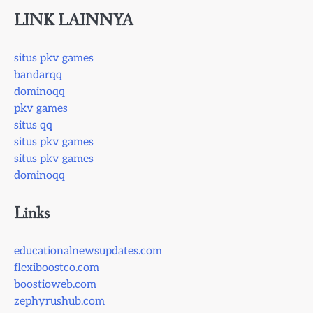
LINK LAINNYA
situs pkv games
bandarqq
dominoqq
pkv games
situs qq
situs pkv games
situs pkv games
dominoqq
Links
educationalnewsupdates.com
flexiboostco.com
boostioweb.com
zephyrushub.com