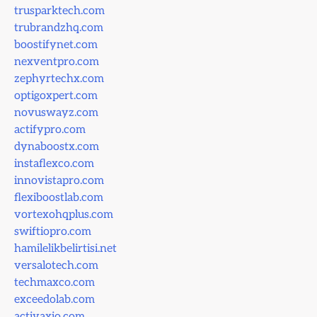
trusparktech.com
trubrandzhq.com
boostifynet.com
nexventpro.com
zephyrtechx.com
optigoxpert.com
novuswayz.com
actifypro.com
dynaboostx.com
instaflexco.com
innovistapro.com
flexiboostlab.com
vortexohqplus.com
swiftiopro.com
hamilelikbelirtisi.net
versalotech.com
techmaxco.com
exceedolab.com
activaxio.com