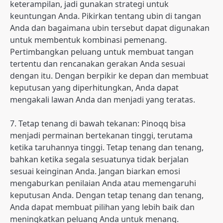
keterampilan, jadi gunakan strategi untuk
keuntungan Anda. Pikirkan tentang ubin di tangan
Anda dan bagaimana ubin tersebut dapat digunakan
untuk membentuk kombinasi pemenang.
Pertimbangkan peluang untuk membuat tangan
tertentu dan rencanakan gerakan Anda sesuai
dengan itu. Dengan berpikir ke depan dan membuat
keputusan yang diperhitungkan, Anda dapat
mengakali lawan Anda dan menjadi yang teratas.
7. Tetap tenang di bawah tekanan: Pinoqq bisa
menjadi permainan bertekanan tinggi, terutama
ketika taruhannya tinggi. Tetap tenang dan tenang,
bahkan ketika segala sesuatunya tidak berjalan
sesuai keinginan Anda. Jangan biarkan emosi
mengaburkan penilaian Anda atau memengaruhi
keputusan Anda. Dengan tetap tenang dan tenang,
Anda dapat membuat pilihan yang lebih baik dan
meningkatkan peluang Anda untuk menang.