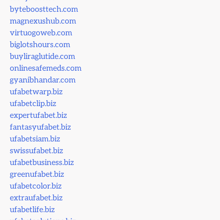
byteboosttech.com
magnexushub.com
virtuogoweb.com
biglotshours.com
buyliraglutide.com
onlinesafemeds.com
gyanibhandar.com
ufabetwarp.biz
ufabetclip.biz
expertufabet.biz
fantasyufabet.biz
ufabetsiam.biz
swissufabet.biz
ufabetbusiness.biz
greenufabet.biz
ufabetcolor.biz
extraufabet.biz
ufabetlife.biz