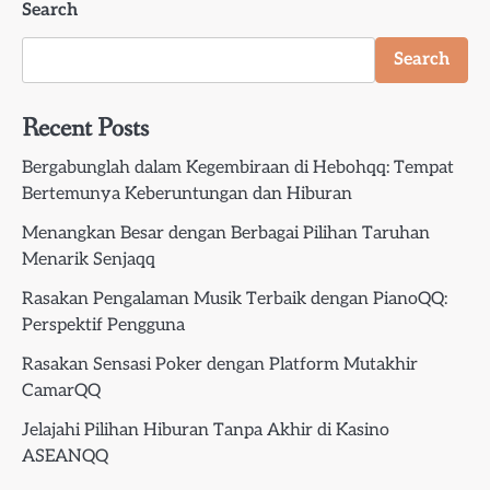
Search
Search
Recent Posts
Bergabunglah dalam Kegembiraan di Hebohqq: Tempat
Bertemunya Keberuntungan dan Hiburan
Menangkan Besar dengan Berbagai Pilihan Taruhan
Menarik Senjaqq
Rasakan Pengalaman Musik Terbaik dengan PianoQQ:
Perspektif Pengguna
Rasakan Sensasi Poker dengan Platform Mutakhir
CamarQQ
Jelajahi Pilihan Hiburan Tanpa Akhir di Kasino
ASEANQQ