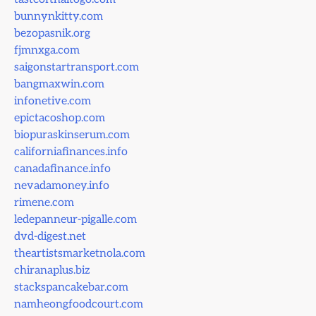
bunnynkitty.com
bezopasnik.org
fjmnxga.com
saigonstartransport.com
bangmaxwin.com
infonetive.com
epictacoshop.com
biopuraskinserum.com
californiafinances.info
canadafinance.info
nevadamoney.info
rimene.com
ledepanneur-pigalle.com
dvd-digest.net
theartistsmarketnola.com
chiranaplus.biz
stackspancakebar.com
namheongfoodcourt.com