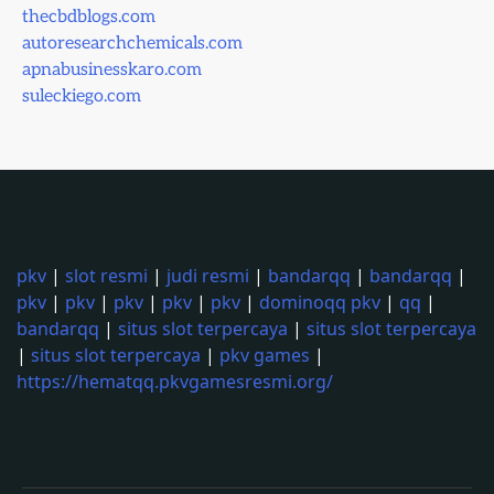
thecbdblogs.com
autoresearchchemicals.com
apnabusinesskaro.com
suleckiego.com
pkv
|
slot resmi
|
judi resmi
|
bandarqq
|
bandarqq
|
pkv
|
pkv
|
pkv
|
pkv
|
pkv
|
dominoqq pkv
|
qq
|
bandarqq
|
situs slot terpercaya
|
situs slot terpercaya
|
situs slot terpercaya
|
pkv games
|
https://hematqq.pkvgamesresmi.org/