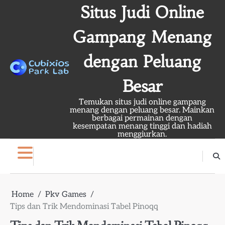
Skip
Situs Judi Online
to
content
Gampang Menang
dengan Peluang
Besar
Temukan situs judi online gampang
menang dengan peluang besar. Mainkan
berbagai permainan dengan
kesempatan menang tinggi dan hadiah
menggiurkan.
Home
Pkv Games
Tips dan Trik Mendominasi Tabel Pinoqq