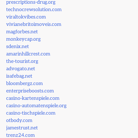
prescriptions-drug.org
technocrewsolution.com
viraltokvibes.com
vivianebritoimoveis.com
magforbes.net
monkeycap.org
sdenix.net
amarinhillcrest.com
the-tourist.org
advogato.net
isafebag.net
bloombergz.com
enterpriseboosts.com
casino-kartenspiele.com
casino-automatenspiele.org
casino-tischspiele.com
otbody.com
jamestrust.net
trenz24.com