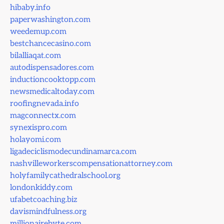
hibaby.info
paperwashington.com
weedemup.com
bestchancecasino.com
bilalliaqat.com
autodispensadores.com
inductioncooktopp.com
newsmedicaltoday.com
roofingnevada.info
magconnectx.com
synexispro.com
holayomi.com
ligadeciclismodecundinamarca.com
nashvilleworkerscompensationattorney.com
holyfamilycathedralschool.org
londonkiddy.com
ufabetcoaching.biz
davismindfulness.org
millionairebyte.com